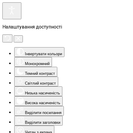
Налаштування доступності
Інвертувати кольори
Монохромний
Темний контраст
Світлий контраст
Низька насиченість
Висока насиченість
Виділити посилання
Виділити заголовки
Читач з екрана