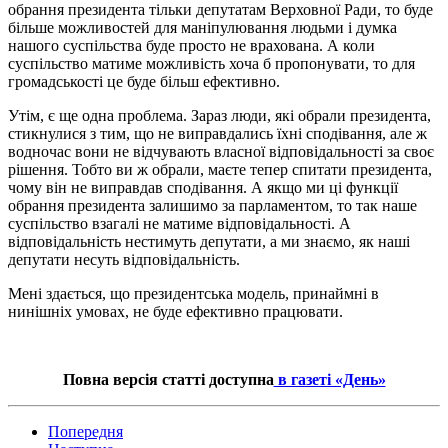
обрання президента тільки депутатам Верховної Ради, то буде
більше можливостей для маніпулювання людьми і думка
нашого суспільства буде просто не врахована. А коли
суспільство матиме можливість хоча б пропонувати, то для
громадськості це буде більш ефективно.
Утім, є ще одна проблема. Зараз люди, які обрали президента,
стикнулися з тим, що не виправдались їхні сподівання, але ж
водночас вони не відчувають власної відповідальності за своє
рішення. Тобто ви ж обрали, маєте тепер спитати президента,
чому він не виправдав сподівання. А якщо ми ці функції
обрання президента залишимо за парламентом, то так наше
суспільство взагалі не матиме відповідальності. А
відповідальність нестимуть депутати, а ми знаємо, як наші
депутати несуть відповідальність.
Мені здається, що президентська модель, принаймні в
нинішніх умовах, не буде ефективно працювати.
Повна версія статті доступна
в газеті «День»
Попередня