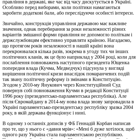
правління в державі, яке час від часу дискутується в Україні.
Особливо перед виборами, коли політики намагаються
заробити додаткові бали, або переслідуючи особисті інтереси.
Звичайно, конструкція управління державою має важливе
значення, однак перебирання за роки незалежності різних
варіантів змішаної форми правління не допомогло політкам і
держслужбовцям ефективно управляти країною. Нагадаємо,
що протягом років незалежності в нашій країні вона
перекроювалася кілька разів, зокрема в угоду тих чи інших
політичних кланів, як це було наприклад у 2004 році, коли для
послаблення повноважень наступного президента Ющенка
попередня влада (Кучма, Медведчук) підсунула у вигляді
вирішення політичної кризи внаслідок помаранчевих подій
так звану політичну реформу із змінами в Конституцію.
Згодом у 2010-му Янукович через Конституційний Суд
повернув собі повноваження Кучми в редакції Конституції
1996 року (президентсько-парламентська республіка). Але
після Євромайдану в 2014-му нова влада знову запровадила в
Україні парламентсько-президентську республіку зразка 2004
року, в якій держава функціонує і нині.
В одному з останніх дописів у ФБ Геннадій Корбан написав
про те, що у нього є «давня мрія»: «Мені б дуже хотілося, щоб
одного разу Україна стала парламентською республікою.