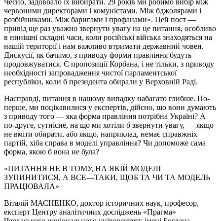
Чесно, задовбало їх вибирати. 29 років ми робимо вибір між
червоними директорами і комуністами. Між бджолярами і
розбійниками. Між баригами і профанами». Цей пост —
привід ще раз уважно звернути увагу на це питання, особливо
в нинішні складні часи, коли російські війська знаходяться на
нашій території і нам важливо втримати державний човен.
Дискусії, як бачимо, з приводу форми правління будуть
продовжуватися. Є пропозиції Корбана, і не тільки, з приводу
необхідності запровадження чистої парламентської
республіки, коли б президента обирали у Верховній Раді.
Насправді, питання в нашому випадку набагато глибше. По-
перше, ми поцікавилися у експертів, дійсно, що вони думають
з приводу того — яка форма правління потрібна Україні? А
по-друге, сутнісне, на що ми хотіли б звернути увагу, — якщо
не вміти обирати, або якщо, наприклад, немає справжніх
партій, хіба справа в моделі управління? Чи допоможе сама
форма, якою б вона не була?
«ПИТАННЯ НЕ В ТОМУ, НА ЯКІЙ МОДЕЛІ
ЗУПИНИТИСЯ, А ВСЕ—ТАКИ, ЩОБ ТА ЧИ ТА МОДЕЛЬ
ПРАЦЮВАЛА»
Віталій МАСНЕНКО, доктор історичних наук, професор,
експерт Центру аналітичних досліджень «Прагма»
Черкаського національного університету імені Богдана