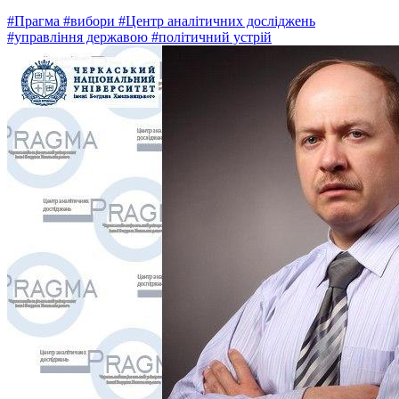
#Прагма
#вибори
#Центр аналітичних досліджень
#управління державою
#політичний устрій