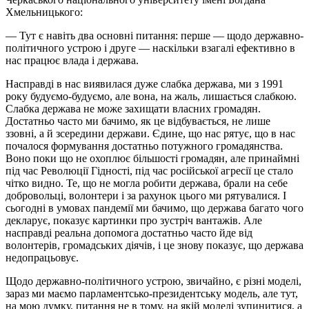
Хмельницького:
— Тут є навіть два основні питання: перше — щодо державно-
політичного устрою і друге — наскільки взагалі ефективно в
нас працює влада і держава.
Насправді в нас виявилася дуже слабка держава, ми з 1991
року будуємо-будуємо, але вона, на жаль, лишається слабкою.
Слабка держава не може захищати власних громадян.
Достатньо часто ми бачимо, як це відбувається, не лише
ззовні, а й зсередини держави. Єдине, що нас рятує, що в нас
почалося формування достатньо потужного громадянства.
Воно поки що не охоплює більшості громадян, але принаймні
під час Революції Гідності, під час російської агресії це стало
чітко видно. Те, що не могла робити держава, брали на себе
добровольці, волонтери і за рахунок цього ми рятувалися. І
сьогодні в умовах пандемії ми бачимо, що держава багато чого
декларує, показує картинки про зустріч вантажів. Але
насправді реальна допомога достатньо часто йде від
волонтерів, громадських діячів, і це знову показує, що держава
недопрацьовує.
Щодо державно-політичного устрою, звичайно, є різні моделі,
зараз ми маємо парламентсько-президентську модель, але тут,
на мою думку, питання не в тому, на якій моделі зупинитися, а