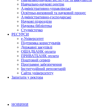
Навчально-наукові центри
Адміністративно-управлінські
Освітньо-виховний та науковий процес
Адміністративно-господарські
Наукові підрозділи
Наукова бібліотека
Студмістечко
РЕСУРСИ
е-Університет
Підтримка користувачів
Державні закупівлі
ОЩАДБАНК оплата
ПРИВАТБАНК оплата
Поштовий сервер
Програмне забезпечення
Інституційний репозитарій
Сайти університету
Запитати у ректора
НОВИНИ