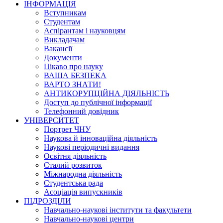
ІНФОРМАЦІЯ
Вступникам
Студентам
Аспірантам і науковцям
Викладачам
Вакансії
Документи
Цікаво про науку
ВАША БЕЗПЕКА
ВАРТО ЗНАТИ!
АНТИКОРУПЦІЙНА ДІЯЛЬНІСТЬ
Доступ до публічної інформації
Телефонний довідник
УНІВЕРСИТЕТ
Портрет ЧНУ
Наукова й інноваційна діяльність
Наукові періодичні видання
Освітня діяльність
Сталий розвиток
Міжнародна діяльність
Студентська рада
Асоціація випускників
ПІДРОЗДІЛИ
Навчально-наукові інститути та факультети
Навчально-наукові центри