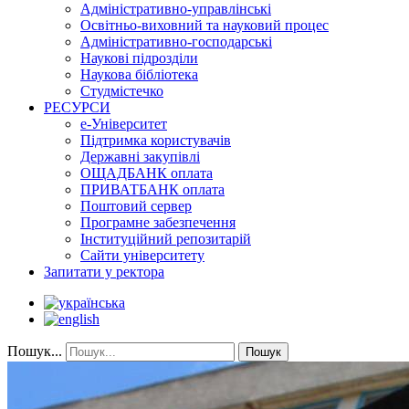
Адміністративно-управлінські
Освітньо-виховний та науковий процес
Адміністративно-господарські
Наукові підрозділи
Наукова бібліотека
Студмістечко
РЕСУРСИ
е-Університет
Підтримка користувачів
Державні закупівлі
ОЩАДБАНК оплата
ПРИВАТБАНК оплата
Поштовий сервер
Програмне забезпечення
Інституційний репозитарій
Сайти університету
Запитати у ректора
Пошук...
Пошук