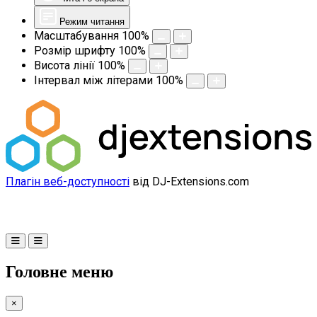
Режим читання
Масштабування
100
%
Розмір шрифту
100
%
Висота лінії
100
%
Інтервал між літерами
100
%
Плагін веб-доступності
від DJ-Extensions.com
Головне меню
×