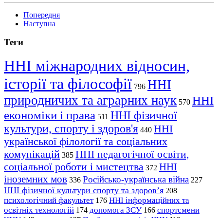
Попередня
Наступна
Теги
ННІ міжнародних відносин,
історії та філософії
ННІ
796
природничих та аграрних наук
ННІ
570
економіки і права
ННІ фізичної
511
культури, спорту і здоров'я
ННІ
440
української філології та соціальних
комунікацій
ННІ педагогічної освіти,
385
соціальної роботи і мистецтва
ННІ
372
іноземних мов
Російсько-українська війна
336
227
ННІ фізичної культури спорту та здоров’я
208
психологічний факультет
ННІ інформаційних та
176
освітніх технологій
допомога ЗСУ
спортсмени
174
166