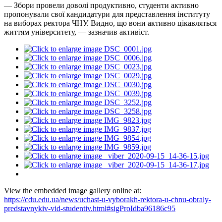
— Збори провели доволі продуктивно, студенти активно
пропонували свої кандидатури для представлення інституту
на виборах ректора ЧНУ. Видно, що вони активно цікавляться
життям університету, — зазначив активіст.
View the embedded image gallery online at:
https://cdu.edu.ua/news/uchast-u-vyborakh-rektora-u-chnu-obraly-
predstavnykiv-vid-studentiv.html#sigProIdba96186c95