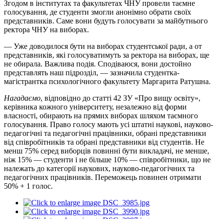
Згодом в інститутах та факультетах ЧНУ провели таємне
голосування, де студенти змогли анонімно обрати своїх
представників. Саме вони будуть голосувати за майбутнього
ректора ЧНУ на виборах.
— Уже доводилося бути на виборах студентської ради, а от
представників, які голосуватимуть за ректора на виборах, ще
не обирала. Важлива подія. Сподіваюся, вони достойно
представлять наш підрозділ, — зазначила студентка-
магістрантка психологічного факультету Маргарита Ратушна.
Нагадаємо
, відповідно до статті 42 ЗУ «Про вищу освіту»,
керівника кожного університету, незалежно від форми
власності, обирають на прямих виборах шляхом таємного
голосування. Право голосу мають усі штатні наукові, науково-
педагогічні та педагогічні працівники, обрані представники
від співробітників та обрані представники від студентів. Не
менш 75% серед виборців повинні бути викладачі, не менше,
ніж 15% — студенти і не більше 10% — співробітники, що не
належать до категорії наукових, науково-педагогічних та
педагогічних працівників. Переможець повинен отримати
50% + 1 голос.