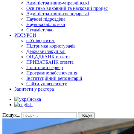
Адміністративно-управлінські
Освітньо-виховний та науковий процес
Адміністративно-господарські
Наукові підрозділи
Наукова бібліотека
Студмістечко
РЕСУРСИ
е-Університет
Підтримка користувачів
Державні закупівлі
ОЩАДБАНК оплата
ПРИВАТБАНК оплата
Поштовий сервер
Програмне забезпечення
Інституційний репозитарій
Сайти університету
Запитати у ректора
Пошук...
Пошук