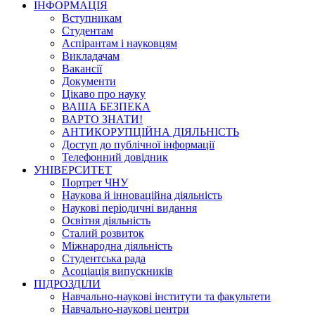
ІНФОРМАЦІЯ
Вступникам
Студентам
Аспірантам і науковцям
Викладачам
Вакансії
Документи
Цікаво про науку
ВАША БЕЗПЕКА
ВАРТО ЗНАТИ!
АНТИКОРУПЦІЙНА ДІЯЛЬНІСТЬ
Доступ до публічної інформації
Телефонний довідник
УНІВЕРСИТЕТ
Портрет ЧНУ
Наукова й інноваційна діяльність
Наукові періодичні видання
Освітня діяльність
Сталий розвиток
Міжнародна діяльність
Студентська рада
Асоціація випускників
ПІДРОЗДІЛИ
Навчально-наукові інститути та факультети
Навчально-наукові центри