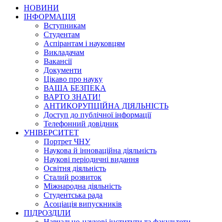
НОВИНИ
ІНФОРМАЦІЯ
Вступникам
Студентам
Аспірантам і науковцям
Викладачам
Вакансії
Документи
Цікаво про науку
ВАША БЕЗПЕКА
ВАРТО ЗНАТИ!
АНТИКОРУПЦІЙНА ДІЯЛЬНІСТЬ
Доступ до публічної інформації
Телефонний довідник
УНІВЕРСИТЕТ
Портрет ЧНУ
Наукова й інноваційна діяльність
Наукові періодичні видання
Освітня діяльність
Сталий розвиток
Міжнародна діяльність
Студентська рада
Асоціація випускників
ПІДРОЗДІЛИ
Навчально-наукові інститути та факультети