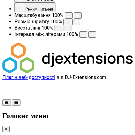
Режим читання
Масштабування
100
%
Розмір шрифту
100
%
Висота лінії
100
%
Інтервал між літерами
100
%
Плагін веб-доступності
від DJ-Extensions.com
Головне меню
×