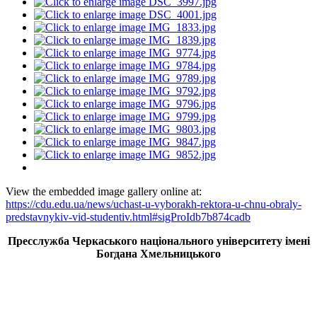
View the embedded image gallery online at:
https://cdu.edu.ua/news/uchast-u-vyborakh-rektora-u-chnu-obraly-
predstavnykiv-vid-studentiv.html#sigProIdb7b874cadb
Пресслужба Черкаського національного університету імені
Богдана Хмельницького