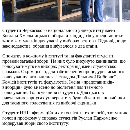
Студенти Черкаського національного університету імені
Богдана Хмельницького обирали кандидатів у представники
з-поміж студентів для участі у виборах ректора. Відповідно до
законодавства, обрання відбувалося в два етапи.
Спочатку в кожному інституті та на факультеті студенти
провели загальні збори. На них було висунуто кандидатів, що
голосуватимуть на виборах ректора від імені студентської
громади. Окрім цього, для забезпечення процедури таємного
голосування визначилися зі складом Дільничої Виборчої
Комісії інститутів та факультетів. Імена «представників-
виборців» було внесено до бюлетеня для таємного
голосування. Голосували всі студенти. Для цього в
навчальних корпусах університету було облаштовано кабінки
для таємного голосування та виборчі скриньки.
Студент ННІ інформаційних та освітніх технологій, заступник
голови профкому у справах студентів Руслан Пархоменко
модерував збори свого інституту: