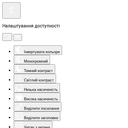
Налаштування доступності
Інвертувати кольори
Монохромний
Темний контраст
Світлий контраст
Низька насиченість
Висока насиченість
Виділити посилання
Виділити заголовки
Читач з екрана