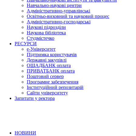
Навчально-наукові центри
Адміністративно-управлінські
Освітньо-виховний та науковий процес
Адміністративно-господарські
Наукові підрозділи
Наукова бібліотека
Студмістечко
РЕСУРСИ
е-Університет
Підтримка користувачів
Державні закупівлі
ОЩАДБАНК оплата
ПРИВАТБАНК оплата
Поштовий сервер
Програмне забезпечення
Інституційний репозитарій
Сайти університету
Запитати у ректора
НОВИНИ