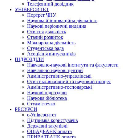
Телефонний довідник
УНІВЕРСИТЕТ
Портрет ЧНУ
Наукова й інноваційна діяльність
Наукові періодичні видання
Освітня діяльність
Сталий розвиток
Міжнародна діяльність
Студентська рада
Асоціація випускників
ПІДРОЗДІЛИ
Навчально-наукові інститути та факультети
Навчально-наукові центри
Адміністративно-управлінські
Освітньо-виховний та науковий процес
Адміністративно-господарські
Наукові підрозділи
Наукова бібліотека
Студмістечко
РЕСУРСИ
е-Університет
Підтримка користувачів
Державні закупівлі
ОЩАДБАНК оплата
ПРИВАТБАНК оплата