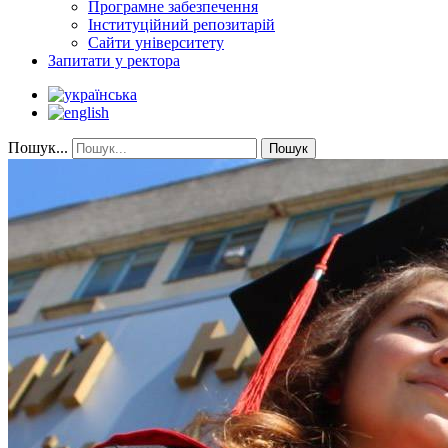
Програмне забезпечення
Інституційний репозитарій
Сайти університету
Запитати у ректора
Пошук...
Пошук