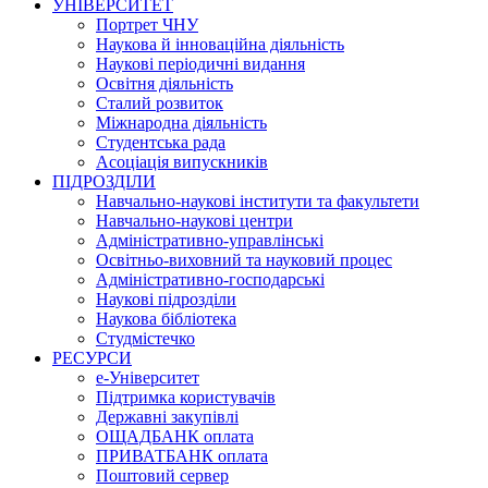
УНІВЕРСИТЕТ
Портрет ЧНУ
Наукова й інноваційна діяльність
Наукові періодичні видання
Освітня діяльність
Сталий розвиток
Міжнародна діяльність
Студентська рада
Асоціація випускників
ПІДРОЗДІЛИ
Навчально-наукові інститути та факультети
Навчально-наукові центри
Адміністративно-управлінські
Освітньо-виховний та науковий процес
Адміністративно-господарські
Наукові підрозділи
Наукова бібліотека
Студмістечко
РЕСУРСИ
е-Університет
Підтримка користувачів
Державні закупівлі
ОЩАДБАНК оплата
ПРИВАТБАНК оплата
Поштовий сервер