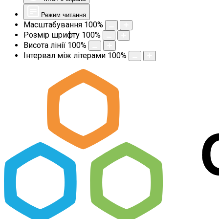
Режим читання
Масштабування
100
%
Розмір шрифту
100
%
Висота лінії
100
%
Інтервал між літерами
100
%