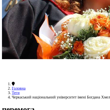
Головна
Теги
Черкаський національний університет імені Богдана Хм
перемога