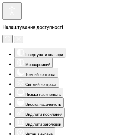
Налаштування доступності
Інвертувати кольори
Монохромний
Темний контраст
Світлий контраст
Низька насиченість
Висока насиченість
Виділити посилання
Виділити заголовки
Читач з екрана