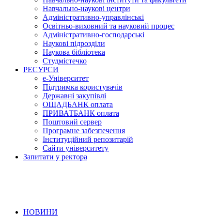
Навчально-наукові центри
Адміністративно-управлінські
Освітньо-виховний та науковий процес
Адміністративно-господарські
Наукові підрозділи
Наукова бібліотека
Студмістечко
РЕСУРСИ
е-Університет
Підтримка користувачів
Державні закупівлі
ОЩАДБАНК оплата
ПРИВАТБАНК оплата
Поштовий сервер
Програмне забезпечення
Інституційний репозитарій
Сайти університету
Запитати у ректора
НОВИНИ