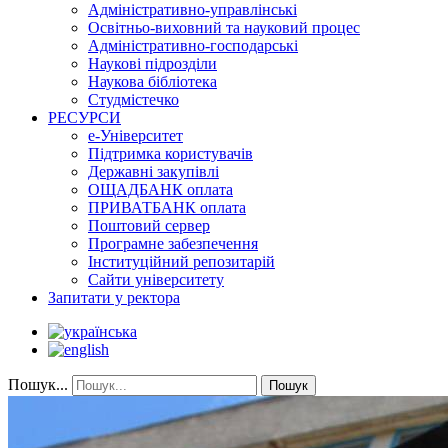
Адміністративно-управлінські
Освітньо-виховний та науковий процес
Адміністративно-господарські
Наукові підрозділи
Наукова бібліотека
Студмістечко
РЕСУРСИ
е-Університет
Підтримка користувачів
Державні закупівлі
ОЩАДБАНК оплата
ПРИВАТБАНК оплата
Поштовий сервер
Програмне забезпечення
Інституційний репозитарій
Сайти університету
Запитати у ректора
Пошук...
Пошук