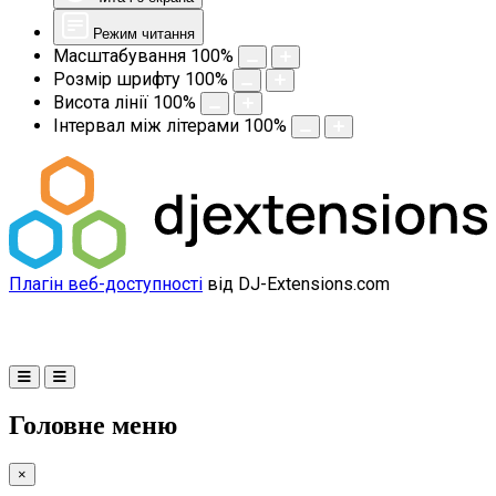
Режим читання
Масштабування
100
%
Розмір шрифту
100
%
Висота лінії
100
%
Інтервал між літерами
100
%
Плагін веб-доступності
від DJ-Extensions.com
Головне меню
×