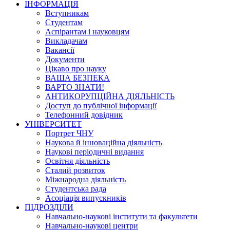
ІНФОРМАЦІЯ
Вступникам
Студентам
Аспірантам і науковцям
Викладачам
Вакансії
Документи
Цікаво про науку
ВАША БЕЗПЕКА
ВАРТО ЗНАТИ!
АНТИКОРУПЦІЙНА ДІЯЛЬНІСТЬ
Доступ до публічної інформації
Телефонний довідник
УНІВЕРСИТЕТ
Портрет ЧНУ
Наукова й інноваційна діяльність
Наукові періодичні видання
Освітня діяльність
Сталий розвиток
Міжнародна діяльність
Студентська рада
Асоціація випускників
ПІДРОЗДІЛИ
Навчально-наукові інститути та факультети
Навчально-наукові центри