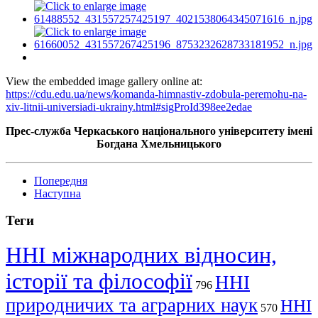
View the embedded image gallery online at:
https://cdu.edu.ua/news/komanda-himnastiv-zdobula-peremohu-na-
xiv-litnii-universiadi-ukrainy.html#sigProId398ee2edae
Прес-служба Черкаського національного університету імені
Богдана Хмельницького
Попередня
Наступна
Теги
ННІ міжнародних відносин,
історії та філософії
ННІ
796
природничих та аграрних наук
ННІ
570