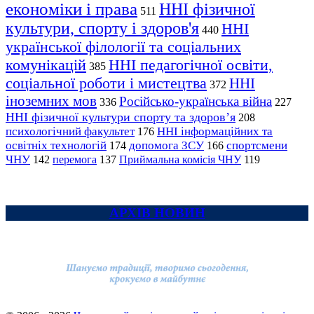
економіки і права
ННІ фізичної
511
культури, спорту і здоров'я
ННІ
440
української філології та соціальних
комунікацій
ННІ педагогічної освіти,
385
соціальної роботи і мистецтва
ННІ
372
іноземних мов
Російсько-українська війна
336
227
ННІ фізичної культури спорту та здоров’я
208
психологічний факультет
ННІ інформаційних та
176
освітніх технологій
допомога ЗСУ
спортсмени
174
166
ЧНУ
перемога
142
137
Приймальна комісія ЧНУ
119
АРХІВ НОВИН