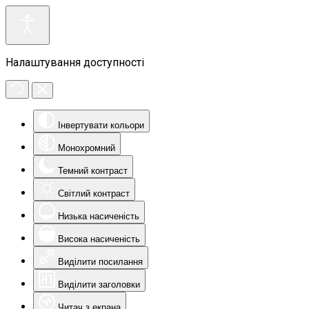
Налаштування доступності
Інвертувати кольори
Монохромний
Темний контраст
Світлий контраст
Низька насиченість
Висока насиченість
Виділити посилання
Виділити заголовки
Читач з екрана