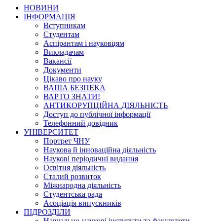
НОВИНИ
ІНФОРМАЦІЯ
Вступникам
Студентам
Аспірантам і науковцям
Викладачам
Вакансії
Документи
Цікаво про науку
ВАША БЕЗПЕКА
ВАРТО ЗНАТИ!
АНТИКОРУПЦІЙНА ДІЯЛЬНІСТЬ
Доступ до публічної інформації
Телефонний довідник
УНІВЕРСИТЕТ
Портрет ЧНУ
Наукова й інноваційна діяльність
Наукові періодичні видання
Освітня діяльність
Сталий розвиток
Міжнародна діяльність
Студентська рада
Асоціація випускників
ПІДРОЗДІЛИ
Навчально-наукові інститути та факультети