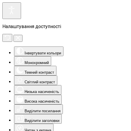
Налаштування доступності
Інвертувати кольори
Монохромний
Темний контраст
Світлий контраст
Низька насиченість
Висока насиченість
Виділити посилання
Виділити заголовки
Читач з екрана