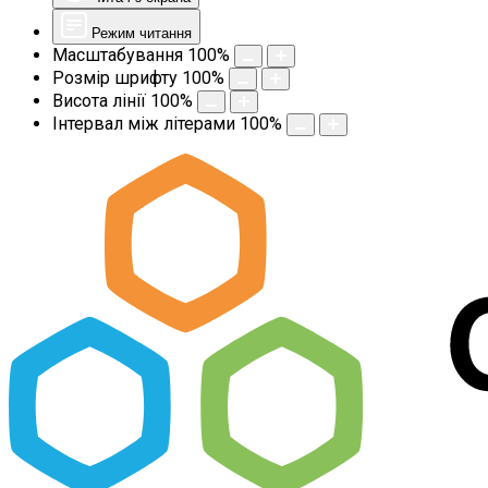
Режим читання
Масштабування
100
%
Розмір шрифту
100
%
Висота лінії
100
%
Інтервал між літерами
100
%