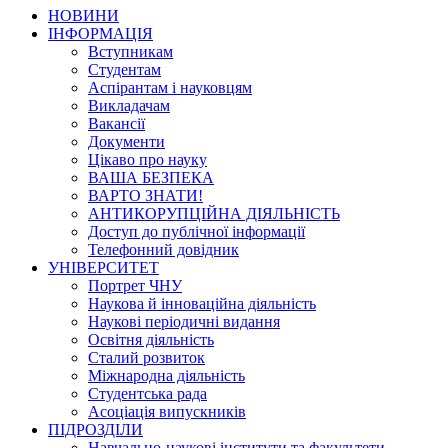
НОВИНИ
ІНФОРМАЦІЯ
Вступникам
Студентам
Аспірантам і науковцям
Викладачам
Вакансії
Документи
Цікаво про науку
ВАША БЕЗПЕКА
ВАРТО ЗНАТИ!
АНТИКОРУПЦІЙНА ДІЯЛЬНІСТЬ
Доступ до публічної інформації
Телефонний довідник
УНІВЕРСИТЕТ
Портрет ЧНУ
Наукова й інноваційна діяльність
Наукові періодичні видання
Освітня діяльність
Сталий розвиток
Міжнародна діяльність
Студентська рада
Асоціація випускників
ПІДРОЗДІЛИ
Навчально-наукові інститути та факультети