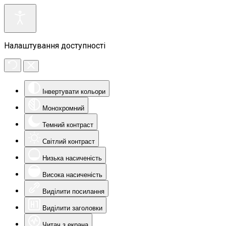
Налаштування доступності
Інвертувати кольори
Монохромний
Темний контраст
Світлий контраст
Низька насиченість
Висока насиченість
Виділити посилання
Виділити заголовки
Читач з екрана