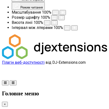
Режим читання
Масштабування
100
%
Розмір шрифту
100
%
Висота лінії
100
%
Інтервал між літерами
100
%
Плагін веб-доступності
від DJ-Extensions.com
Головне меню
×