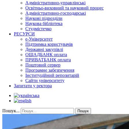
Адміністративно-управлінські
Освітньо-виховний та науковий процес
Адміністративно-господарські
Наукові підрозділи
Наукова бібліотека
Студмістечко
РЕСУРСИ
е-Університет
Підтримка користувачів
Державні закупівлі
ОЩАДБАНК оплата
ПРИВАТБАНК оплата
Поштовий сервер
Програмне забезпечення
Інституційний репозитарій
Сайти університету
Запитати у ректора
Пошук...
Пошук