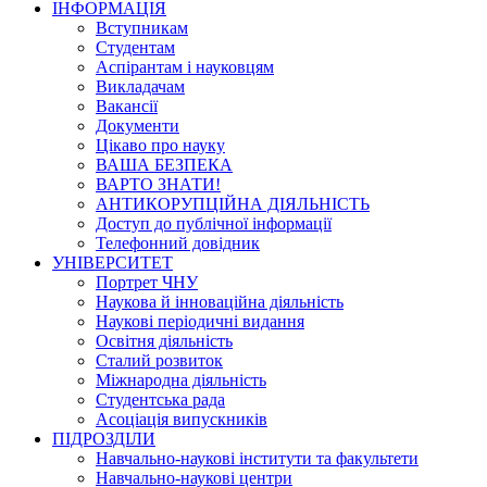
ІНФОРМАЦІЯ
Вступникам
Студентам
Аспірантам і науковцям
Викладачам
Вакансії
Документи
Цікаво про науку
ВАША БЕЗПЕКА
ВАРТО ЗНАТИ!
АНТИКОРУПЦІЙНА ДІЯЛЬНІСТЬ
Доступ до публічної інформації
Телефонний довідник
УНІВЕРСИТЕТ
Портрет ЧНУ
Наукова й інноваційна діяльність
Наукові періодичні видання
Освітня діяльність
Сталий розвиток
Міжнародна діяльність
Студентська рада
Асоціація випускників
ПІДРОЗДІЛИ
Навчально-наукові інститути та факультети
Навчально-наукові центри