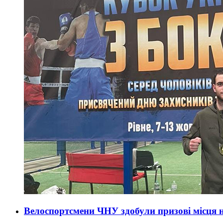
Велоспортсмени ЧНУ здобули призові місця н