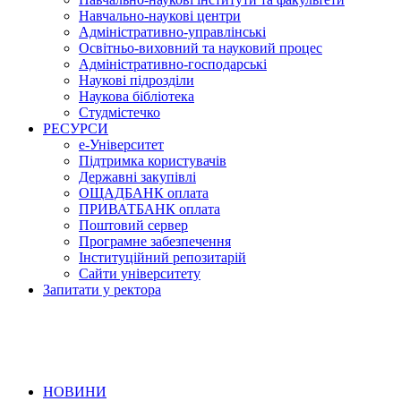
Навчально-наукові центри
Адміністративно-управлінські
Освітньо-виховний та науковий процес
Адміністративно-господарські
Наукові підрозділи
Наукова бібліотека
Студмістечко
РЕСУРСИ
е-Університет
Підтримка користувачів
Державні закупівлі
ОЩАДБАНК оплата
ПРИВАТБАНК оплата
Поштовий сервер
Програмне забезпечення
Інституційний репозитарій
Сайти університету
Запитати у ректора
НОВИНИ