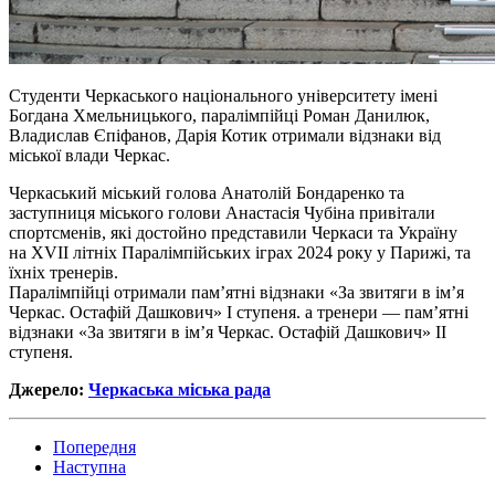
Студенти Черкаського національного університету імені
Богдана Хмельницького, паралімпійці Роман Данилюк,
Владислав Єпіфанов, Дарія Котик отримали відзнаки від
міської влади Черкас.
Черкаський міський голова Анатолій Бондаренко та
заступниця міського голови Анастасія
Чубіна
привітали
спортсменів, які достойно представили Черкаси та Україну
на XVII літніх Паралімпійських іграх 2024 року у Парижі, та
їхніх тренерів.
Паралімпійці отримали пам’ятні відзнаки «За звитяги в ім’я
Черкас. Остафій Дашкович» І ступеня. а тренери — пам’ятні
відзнаки «За звитяги в ім’я Черкас. Остафій Дашкович» ІІ
ступеня.
Джерело:
Черкаська міська рада
Попередня
Наступна