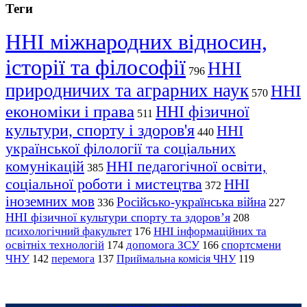
Теги
ННІ міжнародних відносин,
історії та філософії
ННІ
796
природничих та аграрних наук
ННІ
570
економіки і права
ННІ фізичної
511
культури, спорту і здоров'я
ННІ
440
української філології та соціальних
комунікацій
ННІ педагогічної освіти,
385
соціальної роботи і мистецтва
ННІ
372
іноземних мов
Російсько-українська війна
336
227
ННІ фізичної культури спорту та здоров’я
208
психологічний факультет
ННІ інформаційних та
176
освітніх технологій
допомога ЗСУ
спортсмени
174
166
ЧНУ
перемога
142
137
Приймальна комісія ЧНУ
119