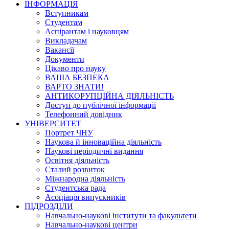
ІНФОРМАЦІЯ
Вступникам
Студентам
Аспірантам і науковцям
Викладачам
Вакансії
Документи
Цікаво про науку
ВАША БЕЗПЕКА
ВАРТО ЗНАТИ!
АНТИКОРУПЦІЙНА ДІЯЛЬНІСТЬ
Доступ до публічної інформації
Телефонний довідник
УНІВЕРСИТЕТ
Портрет ЧНУ
Наукова й інноваційна діяльність
Наукові періодичні видання
Освітня діяльність
Сталий розвиток
Міжнародна діяльність
Студентська рада
Асоціація випускників
ПІДРОЗДІЛИ
Навчально-наукові інститути та факультети
Навчально-наукові центри