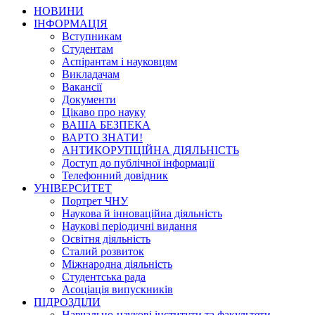
НОВИНИ
ІНФОРМАЦІЯ
Вступникам
Студентам
Аспірантам і науковцям
Викладачам
Вакансії
Документи
Цікаво про науку
ВАША БЕЗПЕКА
ВАРТО ЗНАТИ!
АНТИКОРУПЦІЙНА ДІЯЛЬНІСТЬ
Доступ до публічної інформації
Телефонний довідник
УНІВЕРСИТЕТ
Портрет ЧНУ
Наукова й інноваційна діяльність
Наукові періодичні видання
Освітня діяльність
Сталий розвиток
Міжнародна діяльність
Студентська рада
Асоціація випускників
ПІДРОЗДІЛИ
Навчально-наукові інститути та факультети