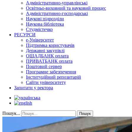
Адміністративно-управлінські
Освітньо-виховний та науковий процес
Адміністративно-господарські
Наукові підрозділи
Наукова бібліотека
Студмістечко
РЕСУРСИ
е-Університет
Підтримка користувачів
Державні закупівлі
ОЩАДБАНК оплата
ПРИВАТБАНК оплата
Поштовий сервер
Програмне забезпечення
Інституційний репозитарій
Сайти університету
Запитати у ректора
Пошук...
Пошук