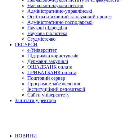
Навчально-наукові центри
Адміністративно-управлінські
Освітньо-виховний та науковий процес
Адміністративно-господарські
Наукові підрозділи
Наукова бібліотека
Студмістечко
РЕСУРСИ
е-Університет
Підтримка користувачів
Державні закупівлі
ОЩАДБАНК оплата
ПРИВАТБАНК оплата
Поштовий сервер
Програмне забезпечення
Інституційний репозитарій
Сайти університету
Запитати у ректора
НОВИНИ