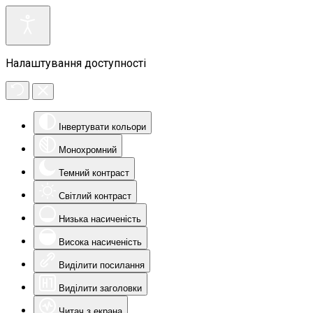
Налаштування доступності
Інвертувати кольори
Монохромний
Темний контраст
Світлий контраст
Низька насиченість
Висока насиченість
Виділити посилання
Виділити заголовки
Читач з екрана