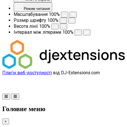
Режим читання
Масштабування
100
%
Розмір шрифту
100
%
Висота лінії
100
%
Інтервал між літерами
100
%
Плагін веб-доступності
від DJ-Extensions.com
Головне меню
×