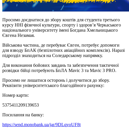
Просимо доєднатися до збору коштів для студента третього
курсу ННІ фізичної культури, спорту і здоров’я Черкаського
національного університету імені Богдана Хмельницького
Євгена Незамая.
Військова частина, де перебуває Євген, потребує допомоги
для взводу БпАК (безпілотних авіаційних комплексів). Наразі
підрозділ знаходиться на Соледарському напрямку.
Для виконання бойових завдань та забезпечення тактичної
розвідки бійці потребують БпЛА Mavic 3 та Mavic 3 PRO.
Просимо не лишатися осторонь і долучитися до збору.
Реквізити університетського благодійного рахунку:
Номер карти:
5375411209139653
Посилання на банку:
https://send.monobank.ua/jar/9DLqvoUF8t