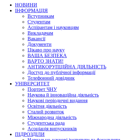
НОВИНИ
ІНФОРМАЦІЯ
Вступникам
Студентам
Аспірантам і науковцям
Викладачам
Вакансії
Документи
Цікаво про науку
ВАША БЕЗПЕКА
ВАРТО ЗНАТИ!
АНТИКОРУПЦІЙНА ДІЯЛЬНІСТЬ
Доступ до публічної інформації
Телефонний довідник
УНІВЕРСИТЕТ
Портрет ЧНУ
Наукова й інноваційна діяльність
Наукові періодичні видання
Освітня діяльність
Сталий розвиток
Міжнародна діяльність
Студентська рада
Асоціація випускників
ПІДРОЗДІЛИ
Навчально-наукові інститути та факультети