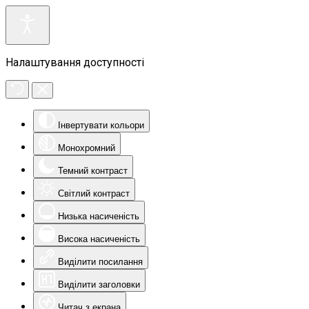
Налаштування доступності
Інвертувати кольори
Монохромний
Темний контраст
Світлий контраст
Низька насиченість
Висока насиченість
Виділити посилання
Виділити заголовки
Читач з екрана