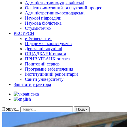
Адміністративно-управлінські
Освітньо-виховний та науковий процес
Адміністративно-господарські
Наукові підрозділи
Наукова бібліотека
Студмістечко
РЕСУРСИ
е-Університет
Підтримка користувачів
Державні закупівлі
ОЩАДБАНК оплата
ПРИВАТБАНК оплата
Поштовий сервер
Програмне забезпечення
Інституційний репозитарій
Сайти університету
Запитати у ректора
Пошук...
Пошук