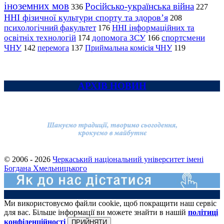
іноземних мов
Російсько-українська війна
336
227
ННІ фізичної культури спорту та здоров’я
208
психологічний факультет
ННІ інформаційних та
176
освітніх технологій
допомога ЗСУ
спортсмени
174
166
ЧНУ
перемога
142
137
Приймальна комісія ЧНУ
119
АРХІВ НОВИН
© 2006 - 2026
Черкаський національний університет імені
Богдана Хмельницького
Ми використовуємо файли cookie, щоб покращити наш сервіс
для вас. Більше інформації ви можете знайти в нашій
політиці
конфіденційності
ПРИЙНЯТИ