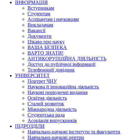
ІНФОРМАЦІЯ
Вступникам
Студентам
Аспірантам і науковцям
Викладачам
Вакансії
Документи
Цікаво про науку
ВАША БЕЗПЕКА
ВАРТО ЗНАТИ!
АНТИКОРУПЦІЙНА ДІЯЛЬНІСТЬ
Доступ до публічної інформації
Телефонний довідник
УНІВЕРСИТЕТ
Портрет ЧНУ
Наукова й інноваційна діяльність
Наукові періодичні видання
Освітня діяльність
Сталий розвиток
Міжнародна діяльність
Студентська рада
Асоціація випускників
ПІДРОЗДІЛИ
Навчально-наукові інститути та факультети
Навчально-наукові центри