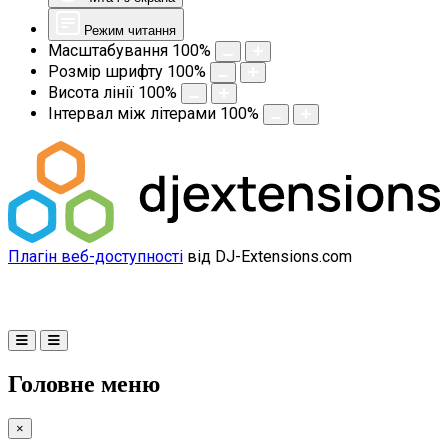
Режим читання
Масштабування
100
%
Розмір шрифту
100
%
Висота лінії
100
%
Інтервал між літерами
100
%
Плагін веб-доступності
від DJ-Extensions.com
Головне меню
×