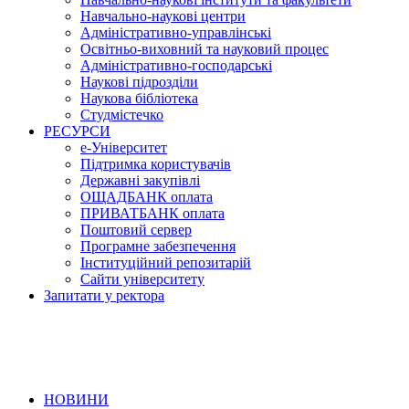
Навчально-наукові центри
Адміністративно-управлінські
Освітньо-виховний та науковий процес
Адміністративно-господарські
Наукові підрозділи
Наукова бібліотека
Студмістечко
РЕСУРСИ
е-Університет
Підтримка користувачів
Державні закупівлі
ОЩАДБАНК оплата
ПРИВАТБАНК оплата
Поштовий сервер
Програмне забезпечення
Інституційний репозитарій
Сайти університету
Запитати у ректора
НОВИНИ