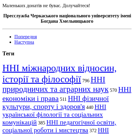
Маленьких
донатів
не буває. Долучайтеся!
Пресслужба Черкаського національного університету імені
Богдана Хмельницького
Попередня
Наступна
Теги
ННІ міжнародних відносин,
історії та філософії
ННІ
796
природничих та аграрних наук
ННІ
570
економіки і права
ННІ фізичної
511
культури, спорту і здоров'я
ННІ
440
української філології та соціальних
комунікацій
ННІ педагогічної освіти,
385
соціальної роботи і мистецтва
ННІ
372