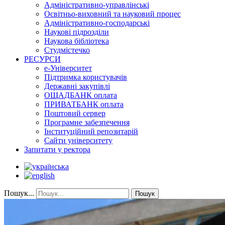
Адміністративно-управлінські
Освітньо-виховний та науковий процес
Адміністративно-господарські
Наукові підрозділи
Наукова бібліотека
Студмістечко
РЕСУРСИ
е-Університет
Підтримка користувачів
Державні закупівлі
ОЩАДБАНК оплата
ПРИВАТБАНК оплата
Поштовий сервер
Програмне забезпечення
Інституційний репозитарій
Сайти університету
Запитати у ректора
Пошук...
Пошук