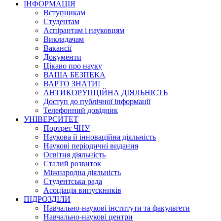
ІНФОРМАЦІЯ
Вступникам
Студентам
Аспірантам і науковцям
Викладачам
Вакансії
Документи
Цікаво про науку
ВАША БЕЗПЕКА
ВАРТО ЗНАТИ!
АНТИКОРУПЦІЙНА ДІЯЛЬНІСТЬ
Доступ до публічної інформації
Телефонний довідник
УНІВЕРСИТЕТ
Портрет ЧНУ
Наукова й інноваційна діяльність
Наукові періодичні видання
Освітня діяльність
Сталий розвиток
Міжнародна діяльність
Студентська рада
Асоціація випускників
ПІДРОЗДІЛИ
Навчально-наукові інститути та факультети
Навчально-наукові центри