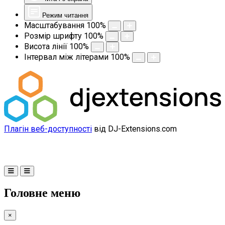
Режим читання
Масштабування
100
%
Розмір шрифту
100
%
Висота лінії
100
%
Інтервал між літерами
100
%
Плагін веб-доступності
від DJ-Extensions.com
Головне меню
×