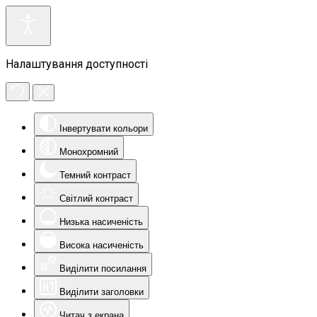
Налаштування доступності
Інвертувати кольори
Монохромний
Темний контраст
Світлий контраст
Низька насиченість
Висока насиченість
Виділити посилання
Виділити заголовки
Читач з екрана