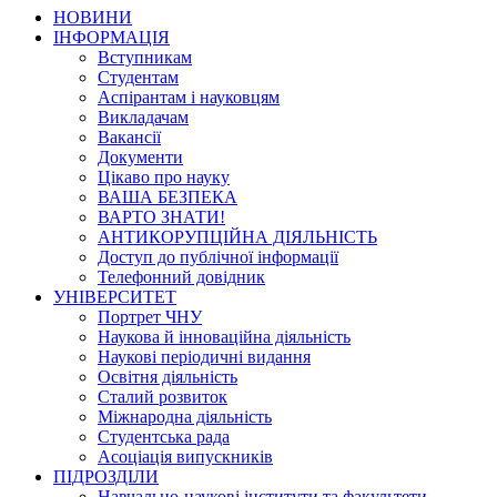
НОВИНИ
ІНФОРМАЦІЯ
Вступникам
Студентам
Аспірантам і науковцям
Викладачам
Вакансії
Документи
Цікаво про науку
ВАША БЕЗПЕКА
ВАРТО ЗНАТИ!
АНТИКОРУПЦІЙНА ДІЯЛЬНІСТЬ
Доступ до публічної інформації
Телефонний довідник
УНІВЕРСИТЕТ
Портрет ЧНУ
Наукова й інноваційна діяльність
Наукові періодичні видання
Освітня діяльність
Сталий розвиток
Міжнародна діяльність
Студентська рада
Асоціація випускників
ПІДРОЗДІЛИ
Навчально-наукові інститути та факультети