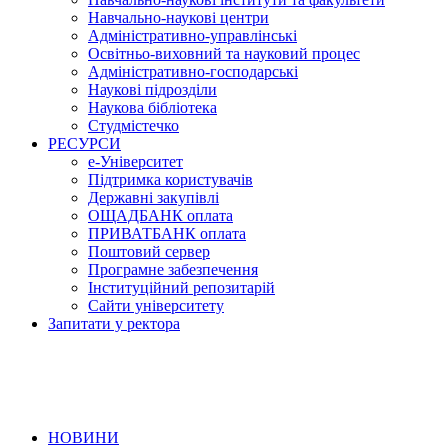
Навчально-наукові центри
Адміністративно-управлінські
Освітньо-виховний та науковий процес
Адміністративно-господарські
Наукові підрозділи
Наукова бібліотека
Студмістечко
РЕСУРСИ
е-Університет
Підтримка користувачів
Державні закупівлі
ОЩАДБАНК оплата
ПРИВАТБАНК оплата
Поштовий сервер
Програмне забезпечення
Інституційний репозитарій
Сайти університету
Запитати у ректора
НОВИНИ