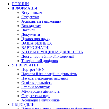
НОВИНИ
ІНФОРМАЦІЯ
Вступникам
Студентам
Аспірантам і науковцям
Викладачам
Вакансії
Документи
Цікаво про науку
ВАША БЕЗПЕКА
ВАРТО ЗНАТИ!
АНТИКОРУПЦІЙНА ДІЯЛЬНІСТЬ
Доступ до публічної інформації
Телефонний довідник
УНІВЕРСИТЕТ
Портрет ЧНУ
Наукова й інноваційна діяльність
Наукові періодичні видання
Освітня діяльність
Сталий розвиток
Міжнародна діяльність
Студентська рада
Асоціація випускників
ПІДРОЗДІЛИ
Навчально-наукові інститути та факультети