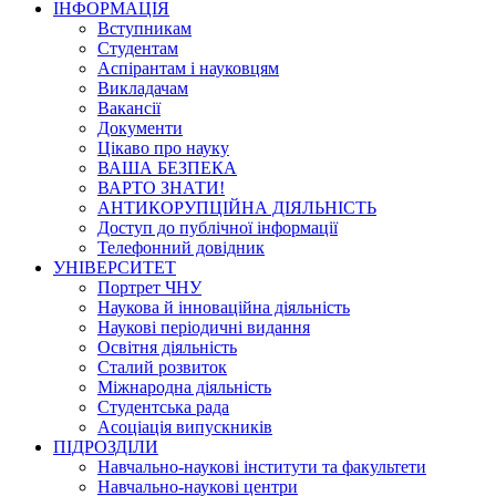
ІНФОРМАЦІЯ
Вступникам
Студентам
Аспірантам і науковцям
Викладачам
Вакансії
Документи
Цікаво про науку
ВАША БЕЗПЕКА
ВАРТО ЗНАТИ!
АНТИКОРУПЦІЙНА ДІЯЛЬНІСТЬ
Доступ до публічної інформації
Телефонний довідник
УНІВЕРСИТЕТ
Портрет ЧНУ
Наукова й інноваційна діяльність
Наукові періодичні видання
Освітня діяльність
Сталий розвиток
Міжнародна діяльність
Студентська рада
Асоціація випускників
ПІДРОЗДІЛИ
Навчально-наукові інститути та факультети
Навчально-наукові центри