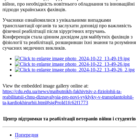
війни, про необхідність новітнього обладнання та інноваційні
підходи українських фахівців.
Учасники ознайомилися з унікальними випадками
трансплантації органів та заслухати доповіді про важливість
фізичної реабілітації після хірургічних втручань.
Конференція стала цінним досвідом для майбутніх фахівців з
фізіології та реабілітації, розширивши їхні знання та розуміння
сучасних медичних викликів.
View the embedded image gallery online at:
https://cdu.edu.ua/news/maibutnikh-fakhivtsiv-z-fiziolohii-ta-
reabilitatsii-chnu-diznavalysia-pro-novi-vyklyky-v-transplantolohii-
ta-kardiokhirurhii.html#sigProId1fc62f1773
Центр підтримки та реабілітації ветеранів війни
і
студентів
Попередня