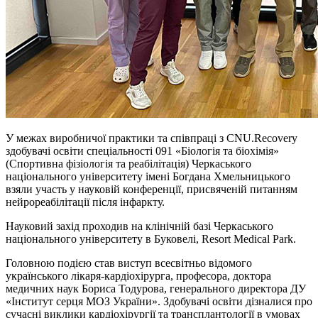
У межах виробничої практики та співпраці з CNU.Recovery
здобувачі освіти спеціальності 091 «Біологія та біохімія»
(Спортивна фізіологія та реабілітація) Черкаського
національного університету імені Богдана Хмельницького
взяли участь у науковій конференції, присвяченій питанням
нейрореабілітації після інфаркту.
Науковий захід проходив на клінічній базі Черкаського
національного університету в Буковелі, Resort Medical Park.
Головною подією став виступ всесвітньо відомого
українського лікаря-кардіохірурга, професора, доктора
медичних наук Бориса Тодурова, генерального директора ДУ
«Інститут серця МОЗ України». Здобувачі освіти дізналися про
сучасні виклики кардіохірургії та трансплантології в умовах