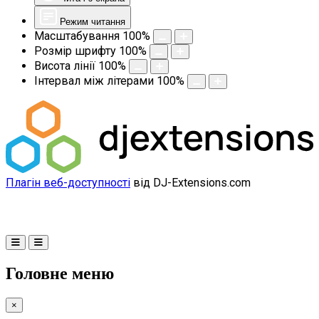
Режим читання
Масштабування
100
%
Розмір шрифту
100
%
Висота лінії
100
%
Інтервал між літерами
100
%
Плагін веб-доступності
від DJ-Extensions.com
Головне меню
×