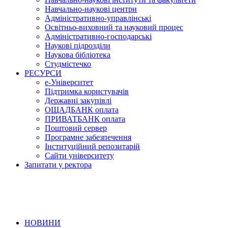
Навчально-наукові центри
Адміністративно-управлінські
Освітньо-виховний та науковий процес
Адміністративно-господарські
Наукові підрозділи
Наукова бібліотека
Студмістечко
РЕСУРСИ
е-Університет
Підтримка користувачів
Державні закупівлі
ОЩАДБАНК оплата
ПРИВАТБАНК оплата
Поштовий сервер
Програмне забезпечення
Інституційний репозитарій
Сайти університету
Запитати у ректора
НОВИНИ