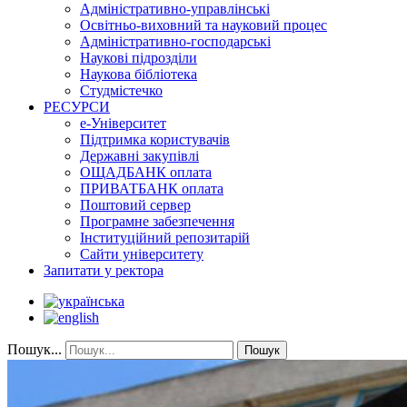
Адміністративно-управлінські
Освітньо-виховний та науковий процес
Адміністративно-господарські
Наукові підрозділи
Наукова бібліотека
Студмістечко
РЕСУРСИ
е-Університет
Підтримка користувачів
Державні закупівлі
ОЩАДБАНК оплата
ПРИВАТБАНК оплата
Поштовий сервер
Програмне забезпечення
Інституційний репозитарій
Сайти університету
Запитати у ректора
Пошук...
Пошук