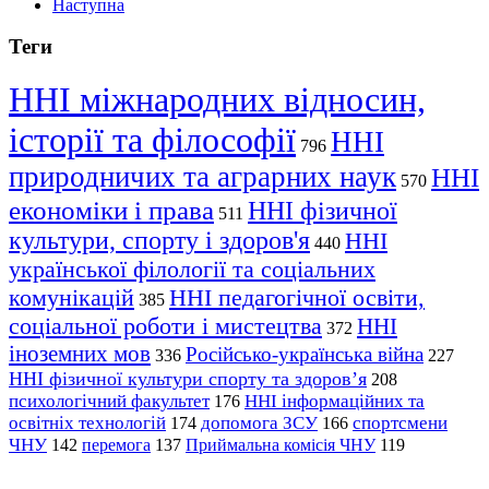
Наступна
Теги
ННІ міжнародних відносин,
історії та філософії
ННІ
796
природничих та аграрних наук
ННІ
570
економіки і права
ННІ фізичної
511
культури, спорту і здоров'я
ННІ
440
української філології та соціальних
комунікацій
ННІ педагогічної освіти,
385
соціальної роботи і мистецтва
ННІ
372
іноземних мов
Російсько-українська війна
336
227
ННІ фізичної культури спорту та здоров’я
208
психологічний факультет
ННІ інформаційних та
176
освітніх технологій
допомога ЗСУ
спортсмени
174
166
ЧНУ
перемога
142
137
Приймальна комісія ЧНУ
119