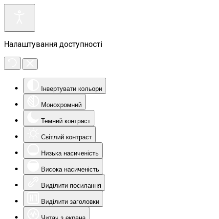
Налаштування доступності
Інвертувати кольори
Монохромний
Темний контраст
Світлий контраст
Низька насиченість
Висока насиченість
Виділити посилання
Виділити заголовки
Читач з екрана