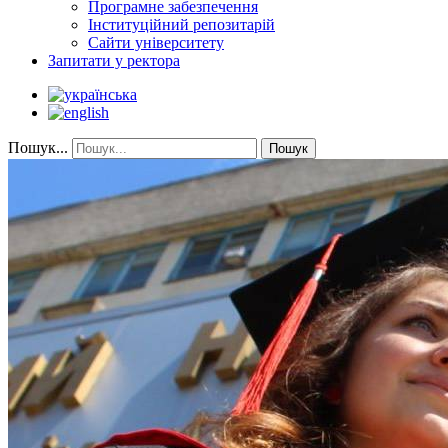
Програмне забезпечення
Інституційний репозитарій
Сайти університету
Запитати у ректора
Пошук...
Пошук