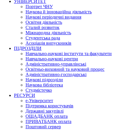
УНІВЕРСИТЕТ
Портрет ЧНУ
Наукова й інноваційна діяльність
Наукові періодичні видання
Освітня діяльність
Сталий розвиток
Міжнародна діяльність
Студентська рада
Асоціація випускників
ПІДРОЗДІЛИ
Навчально-наукові інститути та факультети
Навчально-наукові центри
Адміністративно-управлінські
Освітньо-виховний та науковий процес
Адміністративно-господарські
Наукові підрозділи
Наукова бібліотека
Студмістечко
РЕСУРСИ
е-Університет
Підтримка користувачів
Державні закупівлі
ОЩАДБАНК оплата
ПРИВАТБАНК оплата
Поштовий сервер