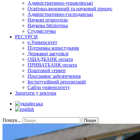
Адміністративно-управлінські
Освітньо-виховний та науковий процес
Адміністративно-господарські
Наукові підрозділи
Наукова бібліотека
Студмістечко
РЕСУРСИ
е-Університет
Підтримка користувачів
Державні закупівлі
ОЩАДБАНК оплата
ПРИВАТБАНК оплата
Поштовий сервер
Програмне забезпечення
Інституційний репозитарій
Сайти університету
Запитати у ректора
Пошук...
Пошук