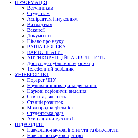
ІНФОРМАЦІЯ
Вступникам
Студентам
Аспірантам і науковцям
Викладачам
Вакансії
Документи
Цікаво про науку
ВАША БЕЗПЕКА
ВАРТО ЗНАТИ!
АНТИКОРУПЦІЙНА ДІЯЛЬНІСТЬ
Доступ до публічної інформації
Телефонний довідник
УНІВЕРСИТЕТ
Портрет ЧНУ
Наукова й інноваційна діяльність
Наукові періодичні видання
Освітня діяльність
Сталий розвиток
Міжнародна діяльність
Студентська рада
Асоціація випускників
ПІДРОЗДІЛИ
Навчально-наукові інститути та факультети
Навчально-наукові центри