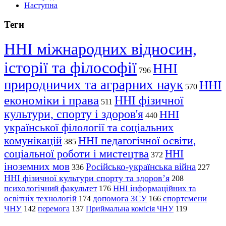
Наступна
Теги
ННІ міжнародних відносин,
історії та філософії
ННІ
796
природничих та аграрних наук
ННІ
570
економіки і права
ННІ фізичної
511
культури, спорту і здоров'я
ННІ
440
української філології та соціальних
комунікацій
ННІ педагогічної освіти,
385
соціальної роботи і мистецтва
ННІ
372
іноземних мов
Російсько-українська війна
336
227
ННІ фізичної культури спорту та здоров’я
208
психологічний факультет
ННІ інформаційних та
176
освітніх технологій
допомога ЗСУ
спортсмени
174
166
ЧНУ
перемога
142
137
Приймальна комісія ЧНУ
119