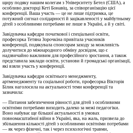
щиру подяку нашим колегам з Університету
Бетел
(США), а
особливо докторці Кеті
Бонавіц
, за співорганізацію цієї
конференції. Ваша участь — це не лише підтримка, це
потужний сигнал солідарності й зацікавленості у майбутньому
дітей з особливими потребами не лише в Україні, а й у світі.
Завідувачка кафедри початкової
і
спеціальної освіти,
професорка Тетяна Зорочкіна привітала учасників
конференції, подякувала спонсорам заходу за можливість
долучитися до міжнародного обміну досвідом, що є
надзвичайно важливим для професійного зростання, а також
представила заклади освіти, установи й громадські організації,
які взяли участь у конференції.
Завідувачка кафедри освітнього менеджменту,
артменеджменту та соціальної роботи, професорка Вікторія
Білик наголосила на актуальності теми конференції та
зазначила:
— Питання забезпечення рівності для дітей з особливими
освітніми потребами виходить далеко за межі педагогіки.
Воно набуває ще більшої актуальності в умовах
повномасштабної війни в Україні, яка, на жаль, призвела до
збільшення кількості дітей з особливими освітніми потребами
— як через фізичні, так і через психологічні травми,