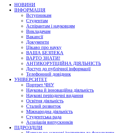
НОВИНИ
ІНФОРМАЦІЯ
Вступникам
Студентам
Аспірантам і науковцям
Викладачам
Вакансії
Документи
Цікаво про науку
ВАША БЕЗПЕКА
ВАРТО ЗНАТИ!
АНТИКОРУПЦІЙНА ДІЯЛЬНІСТЬ
Доступ до публічної інформації
Телефонний довідник
УНІВЕРСИТЕТ
Портрет ЧНУ
Наукова й інноваційна діяльність
Наукові періодичні видання
Освітня діяльність
Сталий розвиток
Міжнародна діяльність
Студентська рада
Асоціація випускників
ПІДРОЗДІЛИ
Навчально-наукові інститути та факультети