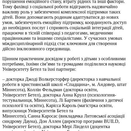
порушення емоційного стану, втрату рідних та інші фактори.
Тому фахівці з соціальної роботи відіграють надзвичайно
важливу роль у забезпеченні комплексної підтримки таких
дітей. Вони допомагають родинам адаптуватися до нових
умов, забезпечують емоційну підтримку, координують доступ
до необхідних послуг і сприяють соціальній інтеграції дітей,
працюючи в тісній співпраці з педагогами, медичними
працівниками та іншими спеціалістами. У сучасних умовах
міждисциплінарний підхід стає ключовим для створення
дійсно інклюзивного середовища.
Цінним практичним досвідом у роботі з дітьми з особливими
потребами, їхніми сімʼями та громадами поділилися науковці
Університету
Бетел
та їхні партнери:
– докторка Джоді
Волкерсторфер
(директорка з навчальної
роботи в християнській школі «Спадщина», м.
Андовер
, штат
Міннесота),
Коллін
Фельдман (докторка освіти,
Університет
Бетел
), докторка Анна
Крулл
(психологиня-
тестувальниця, Міннесота), Лі
Бартмен
(фахівчиня з дитячої
психології та освіти),
Карісса
Кароль (магістрка освіти,
випускниця Університетів
Бетел
та
Міннесоти), Санна
Каросас
(викладачка Литовської асоціації
синдрому Дауна), Дон Аллен (директор програми BUILD,
Університет
Бетел
), докторка Мері
Лінделл
(доцентка