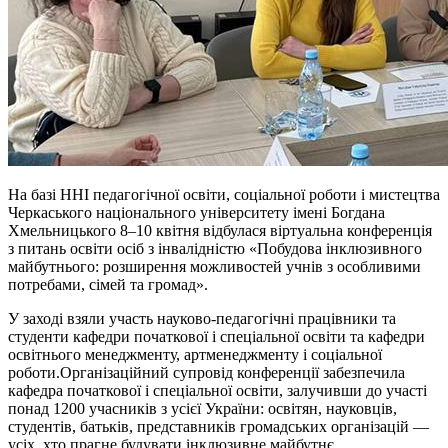
На базі ННІ педагогічної освіти, соціальної роботи
і
мистецтва
Черкаського національного університету імені Богдана
Хмельницького 8–10 квітня відбулася віртуальна конференція
з питань освіти осіб з інвалідністю «Побудова інклюзивного
майбутнього: розширення можливостей учнів з особливими
потребами, сімей та громад».
У заході взяли участь науково-педагогічні працівники та
студенти кафедри початкової
і
спеціальної освіти та кафедри
освітнього менеджменту, артменеджменту і соціальної
роботи.Організаційний супровід конференції забезпечила
кафедра початкової
і
спеціальної освіти, залучивши до участі
понад 1200 учасників з усієї України: освітян, науковців,
студентів, батьків, представників громадських організацій —
усіх, хто прагне будувати інклюзивне майбутнє.