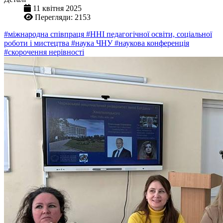
11 квітня 2025
Перегляди: 2153
#міжнародна співпраця
#ННІ педагогічної освіти, соціальної
роботи і мистецтва
#наука ЧНУ
#наукова конференція
#скорочення нерівності