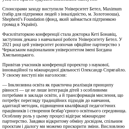
Спонсорами заходу виступили Університет
Бетел
, Maximum
(табір для підтримки людей з інвалідністю, м. Золотоноша),
Shepherd’s Foundation (фонд, який займається підтримкою
громад в Україні).
Фасилітаторкою конференції стала докторка Кеті
Бонавіц
,
заступник декана з навчальної роботи Університету
Бетел
. У
2021 році цей університет розпочав офіційне партнерство з
Черкаським національним університетом імені Богдана
Хмельницького.
Привітав учасників конференції проректор з наукової,
інноваційної та міжнародної діяльності Олександр
Спрягайло
.
У своєму виступі він наголосив:
— Інклюзивна освіта як практична реалізація принципу
рівності — це не лише інтеграція дітей з особливими
потребами в заклади освіти, а й трансформація мислення, що
потребує перегляду традиційних підходів до навчання,
адаптації методик, підвищення кваліфікації педагогічних
працівників і створення безбар’єрного освітнього середовища.
Особливу роль у цьому процесі відіграє міжнародне
партнерство. Завдяки відкритому обміну досвідом, спільним
проєктам і діалогу ми можемо прискорити зміни. Висловлюю