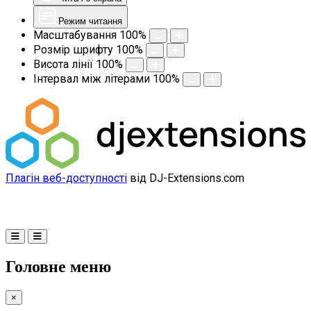
Режим читання
Масштабування
100
%
Розмір шрифту
100
%
Висота лінії
100
%
Інтервал між літерами
100
%
Плагін веб-доступності
від DJ-Extensions.com
Головне меню
×