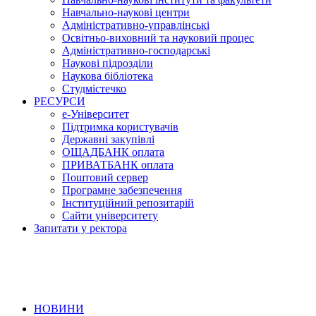
Навчально-наукові центри
Адміністративно-управлінські
Освітньо-виховний та науковий процес
Адміністративно-господарські
Наукові підрозділи
Наукова бібліотека
Студмістечко
РЕСУРСИ
е-Університет
Підтримка користувачів
Державні закупівлі
ОЩАДБАНК оплата
ПРИВАТБАНК оплата
Поштовий сервер
Програмне забезпечення
Інституційний репозитарій
Сайти університету
Запитати у ректора
НОВИНИ