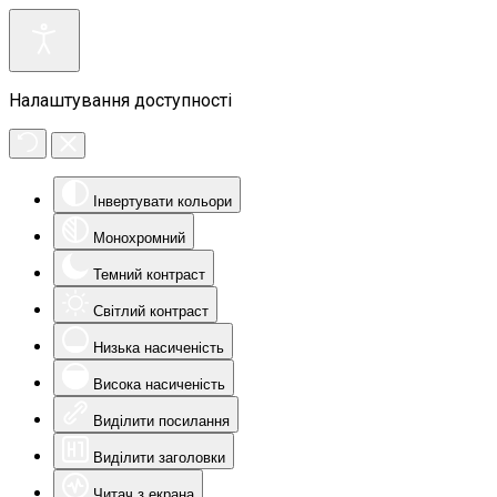
Налаштування доступності
Інвертувати кольори
Монохромний
Темний контраст
Світлий контраст
Низька насиченість
Висока насиченість
Виділити посилання
Виділити заголовки
Читач з екрана