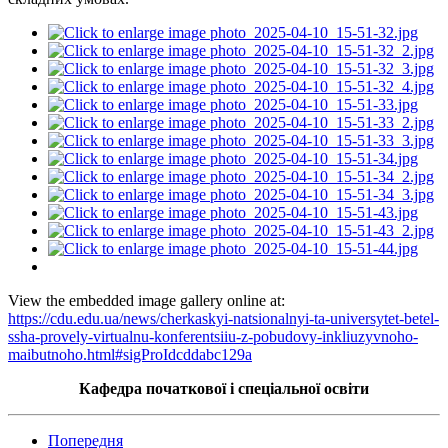
View the embedded image gallery online at:
https://cdu.edu.ua/news/cherkaskyi-natsionalnyi-ta-universytet-betel-
ssha-provely-virtualnu-konferentsiiu-z-pobudovy-inkliuzyvnoho-
maibutnoho.html#sigProIdcddabc129a
Кафедра початкової
і
спеціальної освіти
Попередня