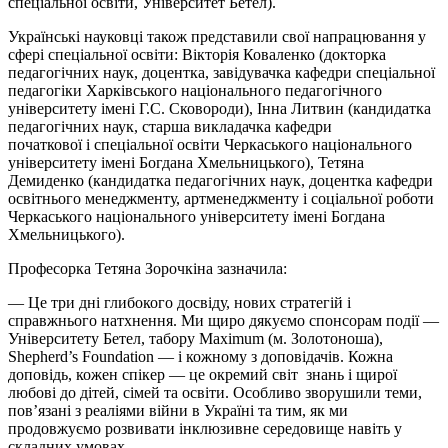
спеціальної освіти, Університет
Бетел
).
Українські науковці також представили свої напрацювання у
сфері спеціальної освіти: Вікторія Коваленко (докторка
педагогічних наук, доцентка, завідувачка кафедри спеціальної
педагогіки Харківського національного педагогічного
університету імені Г.С. Сковороди), Інна Литвин (кандидатка
педагогічних наук, старша викладачка кафедри
початкової
і
спеціальної освіти Черкаського національного
університету імені Богдана Хмельницького), Тетяна
Демиденко (кандидатка педагогічних наук, доцентка кафедри
освітнього менеджменту, артменеджменту і соціальної роботи
Черкаського національного університету імені Богдана
Хмельницького).
Професорка Тетяна
Зорочкіна зазначила
:
— Це три дні глибокого досвіду, нових стратегій і
справжнього натхнення. Ми щиро дякуємо спонсорам події —
Університету
Бетел
, табору Maximum (м. Золотоноша),
Shepherd’s Foundation — і кожному з доповідачів. Кожна
доповідь, кожен спікер — це окремий світ знань і щирої
любові до дітей, сімей та освіти. Особливо зворушили теми,
пов’язані з реаліями війни в Україні та тим, як ми
продовжуємо розвивати інклюзивне середовище навіть у
складних умовах.