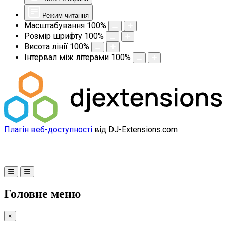
Режим читання
Масштабування
100
%
Розмір шрифту
100
%
Висота лінії
100
%
Інтервал між літерами
100
%
Плагін веб-доступності
від DJ-Extensions.com
Головне меню
×