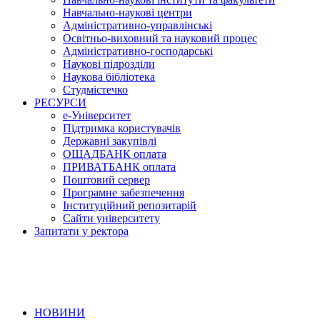
Навчально-наукові центри
Адміністративно-управлінські
Освітньо-виховний та науковий процес
Адміністративно-господарські
Наукові підрозділи
Наукова бібліотека
Студмістечко
РЕСУРСИ
е-Університет
Підтримка користувачів
Державні закупівлі
ОЩАДБАНК оплата
ПРИВАТБАНК оплата
Поштовий сервер
Програмне забезпечення
Інституційний репозитарій
Сайти університету
Запитати у ректора
НОВИНИ