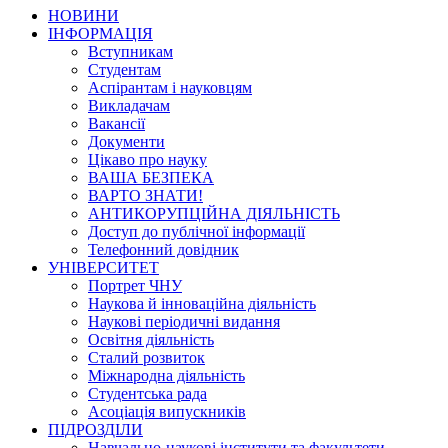
НОВИНИ
ІНФОРМАЦІЯ
Вступникам
Студентам
Аспірантам і науковцям
Викладачам
Вакансії
Документи
Цікаво про науку
ВАША БЕЗПЕКА
ВАРТО ЗНАТИ!
АНТИКОРУПЦІЙНА ДІЯЛЬНІСТЬ
Доступ до публічної інформації
Телефонний довідник
УНІВЕРСИТЕТ
Портрет ЧНУ
Наукова й інноваційна діяльність
Наукові періодичні видання
Освітня діяльність
Сталий розвиток
Міжнародна діяльність
Студентська рада
Асоціація випускників
ПІДРОЗДІЛИ
Навчально-наукові інститути та факультети