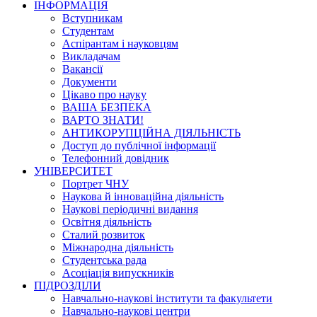
ІНФОРМАЦІЯ
Вступникам
Студентам
Аспірантам і науковцям
Викладачам
Вакансії
Документи
Цікаво про науку
ВАША БЕЗПЕКА
ВАРТО ЗНАТИ!
АНТИКОРУПЦІЙНА ДІЯЛЬНІСТЬ
Доступ до публічної інформації
Телефонний довідник
УНІВЕРСИТЕТ
Портрет ЧНУ
Наукова й інноваційна діяльність
Наукові періодичні видання
Освітня діяльність
Сталий розвиток
Міжнародна діяльність
Студентська рада
Асоціація випускників
ПІДРОЗДІЛИ
Навчально-наукові інститути та факультети
Навчально-наукові центри