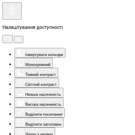
Налаштування доступності
Інвертувати кольори
Монохромний
Темний контраст
Світлий контраст
Низька насиченість
Висока насиченість
Виділити посилання
Виділити заголовки
Читач з екрана