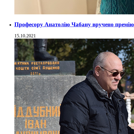
Професору Анатолію Чабану вручено премі
15.10.2021