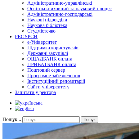
Адміністративно-управлінські
Освітньо-виховний та науковий процес
Адміністративно-господарські
Наукові підрозділи
Наукова бібліотека
Студмістечко
РЕСУРСИ
е-Університет
Підтримка користувачів
Державні закупівлі
ОЩАДБАНК оплата
ПРИВАТБАНК оплата
Поштовий сервер
Програмне забезпечення
Інституційний репозитарій
Сайти університету
Запитати у ректора
Пошук...
Пошук