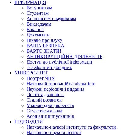
ІНФОРМАЦІЯ
Вступникам
Студентам
Аспірантам і науковцям
Викладачам
Вакансії
Документи
Цікаво про науку
ВАША БЕЗПЕКА
ВАРТО ЗНАТИ!
АНТИКОРУПЦІЙНА ДІЯЛЬНІСТЬ
Доступ до публічної інформації
Телефонний довідник
УНІВЕРСИТЕТ
Портрет ЧНУ
Наукова й інноваційна діяльність
Наукові періодичні видання
Освітня діяльність
Сталий розвиток
Міжнародна діяльність
Студентська рада
Асоціація випускників
ПІДРОЗДІЛИ
Навчально-наукові інститути та факультети
Навчально-наукові центри