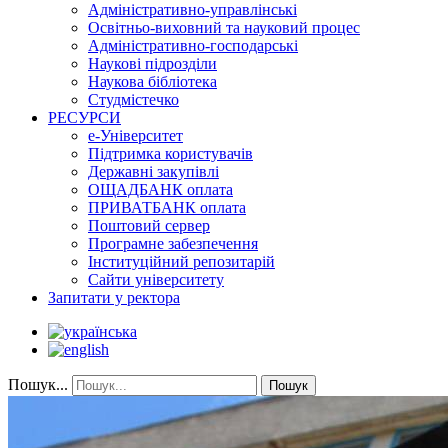
Адміністративно-управлінські
Освітньо-виховний та науковий процес
Адміністративно-господарські
Наукові підрозділи
Наукова бібліотека
Студмістечко
РЕСУРСИ
е-Університет
Підтримка користувачів
Державні закупівлі
ОЩАДБАНК оплата
ПРИВАТБАНК оплата
Поштовий сервер
Програмне забезпечення
Інституційний репозитарій
Сайти університету
Запитати у ректора
Пошук...
Пошук