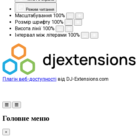
Режим читання
Масштабування
100
%
Розмір шрифту
100
%
Висота лінії
100
%
Інтервал між літерами
100
%
Плагін веб-доступності
від DJ-Extensions.com
Головне меню
×