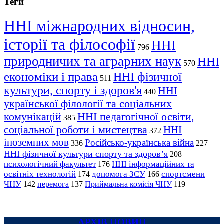
Теги
ННІ міжнародних відносин,
історії та філософії
ННІ
796
природничих та аграрних наук
ННІ
570
економіки і права
ННІ фізичної
511
культури, спорту і здоров'я
ННІ
440
української філології та соціальних
комунікацій
ННІ педагогічної освіти,
385
соціальної роботи і мистецтва
ННІ
372
іноземних мов
Російсько-українська війна
336
227
ННІ фізичної культури спорту та здоров’я
208
психологічний факультет
ННІ інформаційних та
176
освітніх технологій
допомога ЗСУ
спортсмени
174
166
ЧНУ
перемога
142
137
Приймальна комісія ЧНУ
119
АРХІВ НОВИН