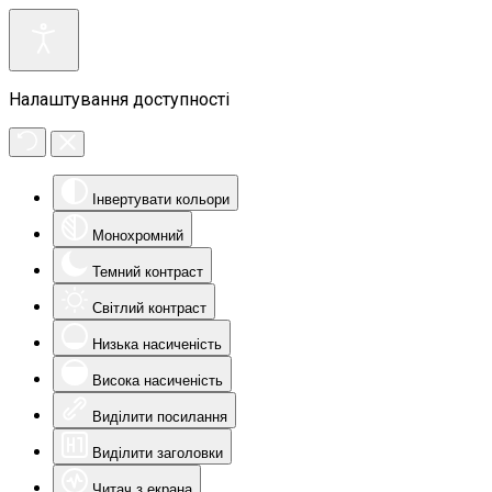
Налаштування доступності
Інвертувати кольори
Монохромний
Темний контраст
Світлий контраст
Низька насиченість
Висока насиченість
Виділити посилання
Виділити заголовки
Читач з екрана