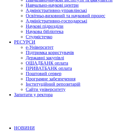
Навчально-наукові центри
Адміністративно-управлінські
Освітньо-виховний та науковий процес
Адміністративно-господарські
Наукові підрозділи
Наукова бібліотека
Студмістечко
РЕСУРСИ
е-Університет
Підтримка користувачів
Державні закупівлі
ОЩАДБАНК оплата
ПРИВАТБАНК оплата
Поштовий сервер
Програмне забезпечення
Інституційний репозитарій
Сайти університету
Запитати у ректора
НОВИНИ