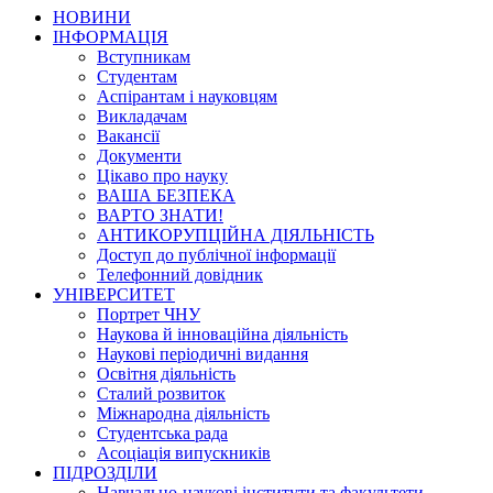
НОВИНИ
ІНФОРМАЦІЯ
Вступникам
Студентам
Аспірантам і науковцям
Викладачам
Вакансії
Документи
Цікаво про науку
ВАША БЕЗПЕКА
ВАРТО ЗНАТИ!
АНТИКОРУПЦІЙНА ДІЯЛЬНІСТЬ
Доступ до публічної інформації
Телефонний довідник
УНІВЕРСИТЕТ
Портрет ЧНУ
Наукова й інноваційна діяльність
Наукові періодичні видання
Освітня діяльність
Сталий розвиток
Міжнародна діяльність
Студентська рада
Асоціація випускників
ПІДРОЗДІЛИ
Навчально-наукові інститути та факультети