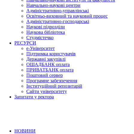
Навчально-наукові центри
Адміністративно-управлінські
Освітньо-виховний та науковий процес
Адміністративно-господарські
Наукові підрозділи
Наукова бібліотека
Студмістечко
РЕСУРСИ
е-Університет
Підтримка користувачів
Державні закупівлі
ОЩАДБАНК оплата
ПРИВАТБАНК оплата
Поштовий сервер
Програмне забезпечення
Інституційний репозитарій
Сайти університету
Запитати у ректора
НОВИНИ