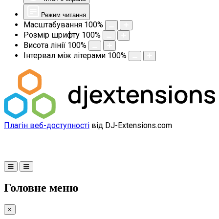
Режим читання
Масштабування
100
%
Розмір шрифту
100
%
Висота лінії
100
%
Інтервал між літерами
100
%
Плагін веб-доступності
від DJ-Extensions.com
Головне меню
×