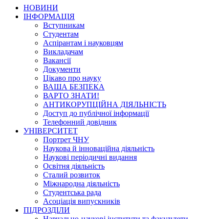
НОВИНИ
ІНФОРМАЦІЯ
Вступникам
Студентам
Аспірантам і науковцям
Викладачам
Вакансії
Документи
Цікаво про науку
ВАША БЕЗПЕКА
ВАРТО ЗНАТИ!
АНТИКОРУПЦІЙНА ДІЯЛЬНІСТЬ
Доступ до публічної інформації
Телефонний довідник
УНІВЕРСИТЕТ
Портрет ЧНУ
Наукова й інноваційна діяльність
Наукові періодичні видання
Освітня діяльність
Сталий розвиток
Міжнародна діяльність
Студентська рада
Асоціація випускників
ПІДРОЗДІЛИ
Навчально-наукові інститути та факультети