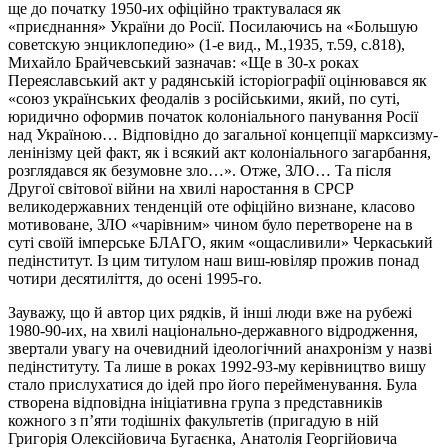
ще до початку 1950-их офіційно трактувалася як
«приєднання» України до Росії. Посилаючись на «Большую
советскую энциклопедию» (1-е вид., М.,1935, т.59, с.818),
Михайло Брайчевський зазначав: «Ще в 30-х роках
Переяславський акт у радянській історіографії оцінювався як
«союз українських феодалів з російськими, який, по суті,
юридично оформив початок колоніального панування Росії
над Україною… Відповідно до загальної концепції марксизму-
ленінізму цей факт, як і всякий акт колоніального загарбання,
розглядався як безумовне зло…». Отже, ЗЛО… Та після
Другої світової війни на хвилі наростання в СРСР
великодержавних тенденцій оте офіційно визнане, класово
мотивоване, ЗЛО «чарівним» чином було перетворене на в
суті своїй імперське БЛАГО, яким «ощасливили» Черкаський
педінститут. Із цим титулом наш виш-ювіляр прожив понад
чотири десятиліття, до осені 1995-го.
Зауважу, що й автор цих рядків, й інші люди вже на рубежі
1980-90-их, на хвилі національно-державного відродження,
звертали увагу на очевидний ідеологічний анахронізм у назві
педінституту. Та лише в роках 1992-93-му керівництво вишу
стало прислухатися до ідей про його перейменування. Була
створена відповідна ініціативна група з представників
кожного з п’яти тодішніх факультетів (пригадую в ній
Григорія Олексійовича Бугаєнка, Анатолія Георгійовича