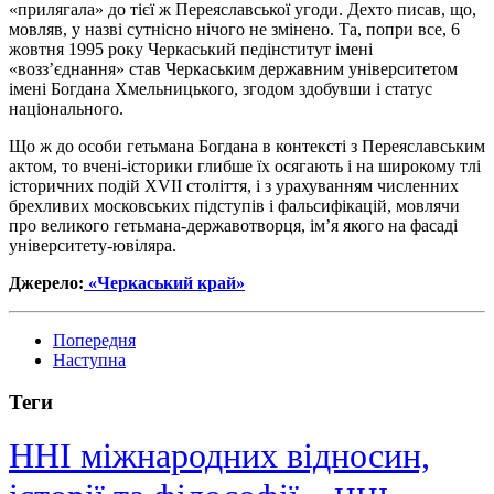
«прилягала» до тієї ж Переяславської угоди. Дехто писав, що,
мовляв, у назві сутнісно нічого не змінено. Та, попри все, 6
жовтня 1995 року Черкаський педінститут імені
«возз’єднання» став Черкаським державним університетом
імені Богдана Хмельницького, згодом здобувши і статус
національного.
Що ж до особи гетьмана Богдана в контексті з Переяславським
актом, то вчені-історики глибше їх осягають і на широкому тлі
історичних подій XVII століття, і з урахуванням численних
брехливих московських підступів і фальсифікацій, мовлячи
про великого гетьмана-державотворця, ім’я якого на фасаді
університету-ювіляра.
Джерело:
«Черкаський край»
Попередня
Наступна
Теги
ННІ міжнародних відносин,