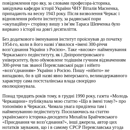
повідомлення про яку, за словами професора-історика,
завідувача кафедри історії України ЧНУ Віталія Масненка,
припадають на весну 1943 року. Після визволення Черкас і
відновлення роботи інституту, за радянської пори
«окупаційну» сторінку вишу з ім’ям Тараса Шевченка було
вирвано з історії на довгі десятиліття.
Без додаткового іменування інститут проіснував до початку
1954-го, коли в його назві з’явилося «імені 300-річчя
возз’єднання України з Росією». Таке «високе» найменування
Черкаського педінституту, як і Дніпропетровського
університету, було обумовлене тодішнім гучним відзначенням
300-річчя так званої Переяславської ради і нібито
«возз’єднанням» України з Росією. Пишу «нібито» не
випадково, бо в цій назві явно імперського, великодержавного
характеру сама постсталінська влада своєрідно
еволюціонувала.
Понад тридцять років тому, в грудні 1990 року, газета «Молодь
Черкащини» публікувала мою статтю «Що в імені тому?» про
топонімію в Черкасах. Чимала увага приділена там і
найменуванню педінституту. Посилаючись на статтю
українського історика-дисидента Михайла Брайчевського
«Приєднання чи возз’єднання?», інші джерела, автор цих
нотатків зауважив, що і в самому СРСР Переяславська угода