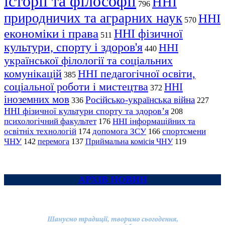
історії та філософії
ННІ
796
природничих та аграрних наук
ННІ
570
економіки і права
ННІ фізичної
511
культури, спорту і здоров'я
ННІ
440
української філології та соціальних
комунікацій
ННІ педагогічної освіти,
385
соціальної роботи і мистецтва
ННІ
372
іноземних мов
Російсько-українська війна
336
227
ННІ фізичної культури спорту та здоров’я
208
психологічний факультет
ННІ інформаційних та
176
освітніх технологій
допомога ЗСУ
спортсмени
174
166
ЧНУ
перемога
142
137
Приймальна комісія ЧНУ
119
АРХІВ НОВИН