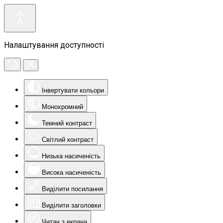
Налаштування доступності
Інвертувати кольори
Монохромний
Темний контраст
Світлий контраст
Низька насиченість
Висока насиченість
Виділити посилання
Виділити заголовки
Читач з екрана