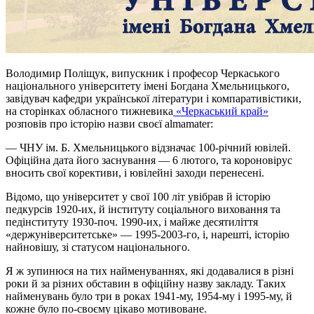
Володимир Поліщук, випускник і професор Черкаського
національного університету імені Богдана Хмельницького,
завідувач кафедри української літератури і компаративістики,
на сторінках обласного тижневика
«Черкаський край»
розповів про історію назви своєї almamater:
— ЧНУ ім. Б. Хмельницького відзначає 100-річний ювілей.
Офіційна дата його заснування — 6 лютого, та короновірус
вносить свої корективи, і ювілейні заходи перенесені.
Відомо, що університет у свої 100 літ увібрав й історію
педкурсів 1920-их, й інституту соціального виховання та
педінституту 1930-поч. 1990-их, і майже десятиліття
«держуніверситетське» — 1995-2003-го, і, нарешті, історію
найновішу, зі статусом національного.
Я ж зупинюся на тих найменуваннях, які додавалися в різні
роки й за різних обставин в офіційну назву закладу. Таких
найменувань було три в роках 1941-му, 1954-му і 1995-му, й
кожне було по-своєму цікаво мотивоване.