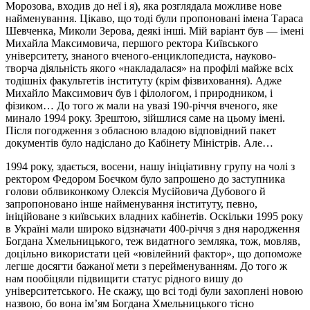
Морозова, входив до неї і я), яка розглядала можливе нове
найменування. Цікаво, що тоді були пропоновані імена Тараса
Шевченка, Миколи Зерова, деякі інші. Мій варіант був — імені
Михайла Максимовича, першого ректора Київського
університету, знаного вченого-енциклопедиста, науково-
творча діяльність якого «накладалася» на профілі майже всіх
тодішніх факультетів інституту (крім фізвиховання). Адже
Михайло Максимович був і філологом, і природником, і
фізиком… До того ж мали на увазі 190-річчя вченого, яке
минало 1994 року. Зрештою, зійшлися саме на цьому імені.
Після погодження з обласною владою відповідний пакет
документів було надіслано до Кабінету Міністрів. Але…
1994 року, здається, восени, нашу ініціативну групу на чолі з
ректором Федором Боєчком було запрошено до заступника
голови облвиконкому Олексія Мусійовича Дубового й
запропоновано інше найменування інституту, певно,
ініційоване з київських владних кабінетів. Оскільки 1995 року
в Україні мали широко відзначати 400-річчя з дня народження
Богдана Хмельницького, теж видатного земляка, тож, мовляв,
доцільно використати цей «ювілейний фактор», що допоможе
легше досягти бажаної мети з перейменуванням. До того ж
нам пообіцяли підвищити статус рідного вишу до
університетського. Не скажу, що всі тоді були захоплені новою
назвою, бо вона ім’ям Богдана Хмельницького тісно