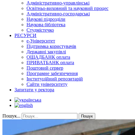
Адміністративно-управлінські
Освітньо-виховний та науковий процес
Адміністративно-господарські
Наукові підрозділи
Наукова бібліотека
Студмістечко
РЕСУРСИ
е-Університет
Підтримка користувачів
Державні закупівлі
ОЩАДБАНК оплата
ПРИВАТБАНК оплата
Поштовий сервер
Програмне забезпечення
Інституційний репозитарій
Сайти університету
Запитати у ректора
Пошук...
Пошук