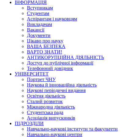
ІНФОРМАЦІЯ
Вступникам
Студентам
Аспірантам і науковцям
Викладачам
Вакансії
Документи
Цікаво про науку
ВАША БЕЗПЕКА
ВАРТО ЗНАТИ!
АНТИКОРУПЦІЙНА ДІЯЛЬНІСТЬ
Доступ до публічної інформації
Телефонний довідник
УНІВЕРСИТЕТ
Портрет ЧНУ
Наукова й інноваційна діяльність
Наукові періодичні видання
Освітня діяльність
Сталий розвиток
Міжнародна діяльність
Студентська рада
Асоціація випускників
ПІДРОЗДІЛИ
Навчально-наукові інститути та факультети
Навчально-наукові центри