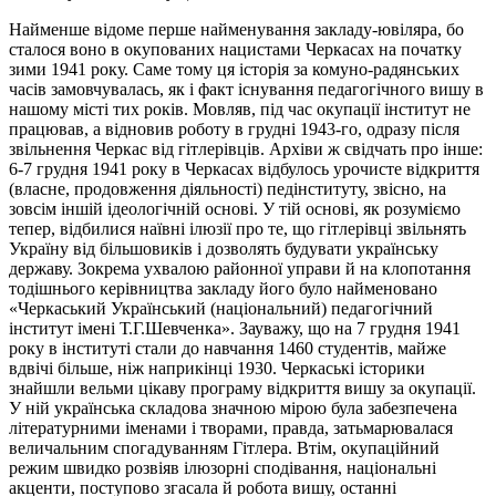
Найменше відоме перше найменування закладу-ювіляра, бо
сталося воно в окупованих нацистами Черкасах на початку
зими 1941 року. Саме тому ця історія за комуно-радянських
часів замовчувалась, як і факт існування педагогічного вишу в
нашому місті тих років. Мовляв, під час окупації інститут не
працював, а відновив роботу в грудні 1943-го, одразу після
звільнення Черкас від гітлерівців. Архіви ж свідчать про інше:
6-7 грудня 1941 року в Черкасах відбулось урочисте відкриття
(власне, продовження діяльності) педінституту, звісно, на
зовсім іншій ідеологічній основі. У тій основі, як розуміємо
тепер, відбилися наївні ілюзії про те, що гітлерівці звільнять
Україну від більшовиків і дозволять будувати українську
державу. Зокрема ухвалою районної управи й на клопотання
тодішнього керівництва закладу його було найменовано
«Черкаський Український (національний) педагогічний
інститут імені Т.Г.Шевченка». Зауважу, що на 7 грудня 1941
року в інституті стали до навчання 1460 студентів, майже
вдвічі більше, ніж наприкінці 1930. Черкаські історики
знайшли вельми цікаву програму відкриття вишу за окупації.
У ній українська складова значною мірою була забезпечена
літературними іменами і творами, правда, затьмарювалася
величальним спогадуванням Гітлера. Втім, окупаційний
режим швидко розвіяв ілюзорні сподівання, національні
акценти, поступово згасала й робота вишу, останні