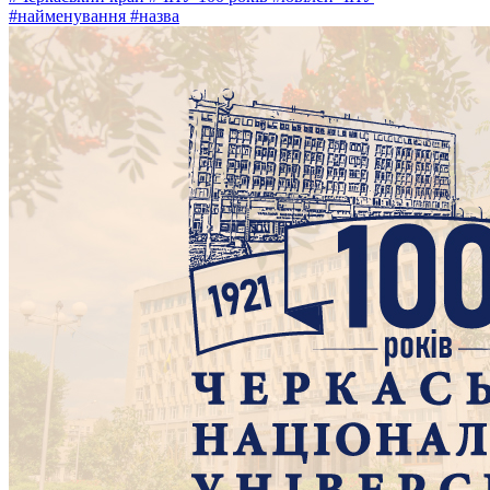
#найменування
#назва