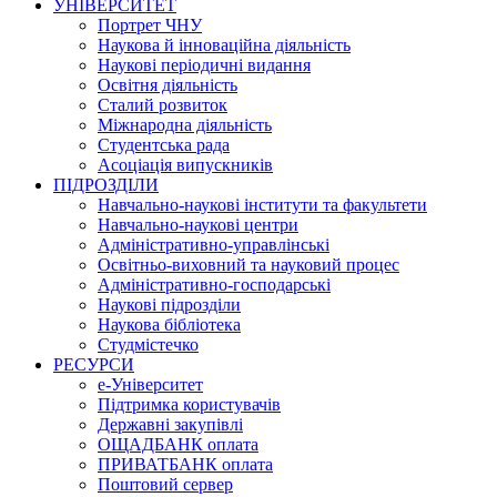
УНІВЕРСИТЕТ
Портрет ЧНУ
Наукова й інноваційна діяльність
Наукові періодичні видання
Освітня діяльність
Сталий розвиток
Міжнародна діяльність
Студентська рада
Асоціація випускників
ПІДРОЗДІЛИ
Навчально-наукові інститути та факультети
Навчально-наукові центри
Адміністративно-управлінські
Освітньо-виховний та науковий процес
Адміністративно-господарські
Наукові підрозділи
Наукова бібліотека
Студмістечко
РЕСУРСИ
е-Університет
Підтримка користувачів
Державні закупівлі
ОЩАДБАНК оплата
ПРИВАТБАНК оплата
Поштовий сервер