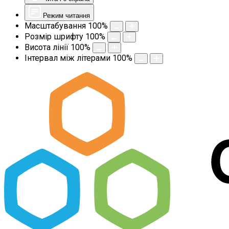
Режим читання
Масштабування
100
%
Розмір шрифту
100
%
Висота лінії
100
%
Інтервал між літерами
100
%