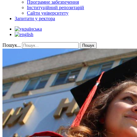
Програмне забезпечення
Інституційний репозитарій
Сайти університету
Запитати у ректора
Пошук...
Пошук