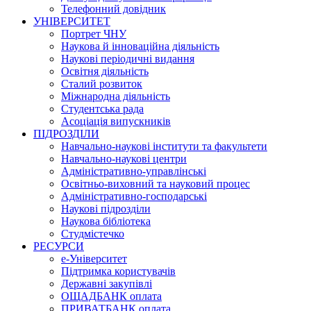
Телефонний довідник
УНІВЕРСИТЕТ
Портрет ЧНУ
Наукова й інноваційна діяльність
Наукові періодичні видання
Освітня діяльність
Сталий розвиток
Міжнародна діяльність
Студентська рада
Асоціація випускників
ПІДРОЗДІЛИ
Навчально-наукові інститути та факультети
Навчально-наукові центри
Адміністративно-управлінські
Освітньо-виховний та науковий процес
Адміністративно-господарські
Наукові підрозділи
Наукова бібліотека
Студмістечко
РЕСУРСИ
е-Університет
Підтримка користувачів
Державні закупівлі
ОЩАДБАНК оплата
ПРИВАТБАНК оплата