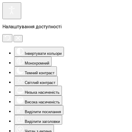
Налаштування доступності
Інвертувати кольори
Монохромний
Темний контраст
Світлий контраст
Низька насиченість
Висока насиченість
Виділити посилання
Виділити заголовки
Читач з екрана