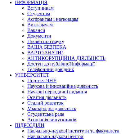
ІНФОРМАЦІЯ
Вступникам
Студентам
Аспірантам і науковцям
Викладачам
Вакансії
Документи
Цікаво про науку
ВАША БЕЗПЕКА
ВАРТО ЗНАТИ!
АНТИКОРУПЦІЙНА ДІЯЛЬНІСТЬ
Доступ до публічної інформації
Телефонний довідник
УНІВЕРСИТЕТ
Портрет ЧНУ
Наукова й інноваційна діяльність
Наукові періодичні видання
Освітня діяльність
Сталий розвиток
Міжнародна діяльність
Студентська рада
Асоціація випускників
ПІДРОЗДІЛИ
Навчально-наукові інститути та факультети
Навчально-наукові центри