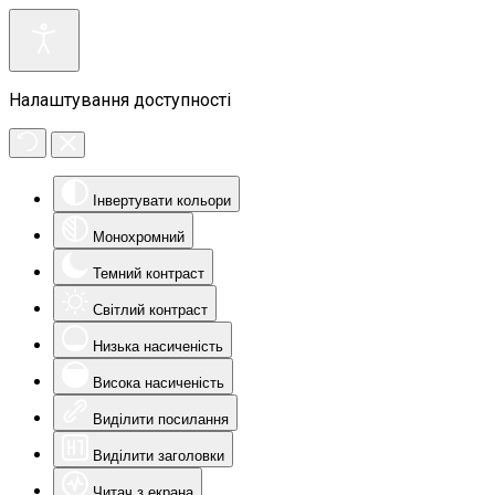
Налаштування доступності
Інвертувати кольори
Монохромний
Темний контраст
Світлий контраст
Низька насиченість
Висока насиченість
Виділити посилання
Виділити заголовки
Читач з екрана