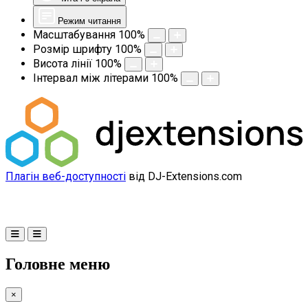
Режим читання
Масштабування
100
%
Розмір шрифту
100
%
Висота лінії
100
%
Інтервал між літерами
100
%
Плагін веб-доступності
від DJ-Extensions.com
Головне меню
×