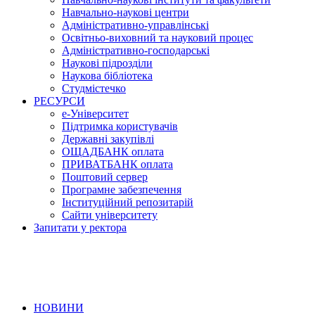
Навчально-наукові центри
Адміністративно-управлінські
Освітньо-виховний та науковий процес
Адміністративно-господарські
Наукові підрозділи
Наукова бібліотека
Студмістечко
РЕСУРСИ
е-Університет
Підтримка користувачів
Державні закупівлі
ОЩАДБАНК оплата
ПРИВАТБАНК оплата
Поштовий сервер
Програмне забезпечення
Інституційний репозитарій
Сайти університету
Запитати у ректора
НОВИНИ