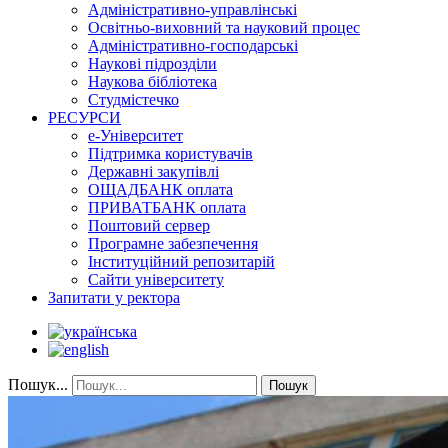
Адміністративно-управлінські
Освітньо-виховний та науковий процес
Адміністративно-господарські
Наукові підрозділи
Наукова бібліотека
Студмістечко
РЕСУРСИ
е-Університет
Підтримка користувачів
Державні закупівлі
ОЩАДБАНК оплата
ПРИВАТБАНК оплата
Поштовий сервер
Програмне забезпечення
Інституційний репозитарій
Сайти університету
Запитати у ректора
Пошук...
Пошук