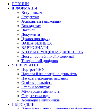
НОВИНИ
ІНФОРМАЦІЯ
Вступникам
Студентам
Аспірантам і науковцям
Викладачам
Вакансії
Документи
Цікаво про науку
ВАША БЕЗПЕКА
ВАРТО ЗНАТИ!
АНТИКОРУПЦІЙНА ДІЯЛЬНІСТЬ
Доступ до публічної інформації
Телефонний довідник
УНІВЕРСИТЕТ
Портрет ЧНУ
Наукова й інноваційна діяльність
Наукові періодичні видання
Освітня діяльність
Сталий розвиток
Міжнародна діяльність
Студентська рада
Асоціація випускників
ПІДРОЗДІЛИ
Навчально-наукові інститути та факультети