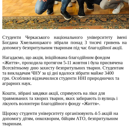
Студенти Черкаського національного університету імені
Богдана Хмельницького зібрали понад 3 тисячі гривень на
допомогу безпритульним тваринам під час благодійної акції.
Нагадаємо, що акція, ініційована благодійним фондом
«Життя», проходила протягом 5-11 жовтня і була присвячена
Всесвітньому дню захисту безпритульних тварин. Студентам
та викладачам ЧНУ за ці дні вдалося зібрати майже 3400
грн.
Особливо відзначилися студенти ННІ природничих та
аграрних наук.
Кошти, зібрані завдяки акції, спрямують на ліки для
травмованих та хворих тварин, яких забирають із вулиць і
лікують волонтери благодійного фонду «Життя».
Щороку студенти університету організовують 4-5 акцій на
допомогу дітям, онкохворим, бійцям АТО, безпритульним
тваринам.