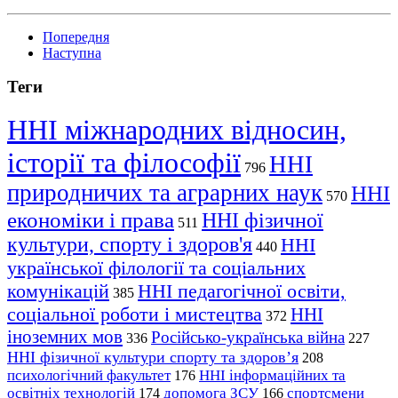
Попередня
Наступна
Теги
ННІ міжнародних відносин,
історії та філософії
ННІ
796
природничих та аграрних наук
ННІ
570
економіки і права
ННІ фізичної
511
культури, спорту і здоров'я
ННІ
440
української філології та соціальних
комунікацій
ННІ педагогічної освіти,
385
соціальної роботи і мистецтва
ННІ
372
іноземних мов
Російсько-українська війна
336
227
ННІ фізичної культури спорту та здоров’я
208
психологічний факультет
ННІ інформаційних та
176
освітніх технологій
допомога ЗСУ
спортсмени
174
166