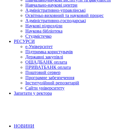
Навчально-наукові центри
Адміністративно-управлінські
Освітньо-виховний та науковий процес
Адміністративно-господарські
Наукові підрозділи
Наукова бібліотека
Студмістечко
РЕСУРСИ
е-Університет
Підтримка користувачів
Державні закупівлі
ОЩАДБАНК оплата
ПРИВАТБАНК оплата
Поштовий сервер
Програмне забезпечення
Інституційний репозитарій
Сайти університету
Запитати у ректора
НОВИНИ