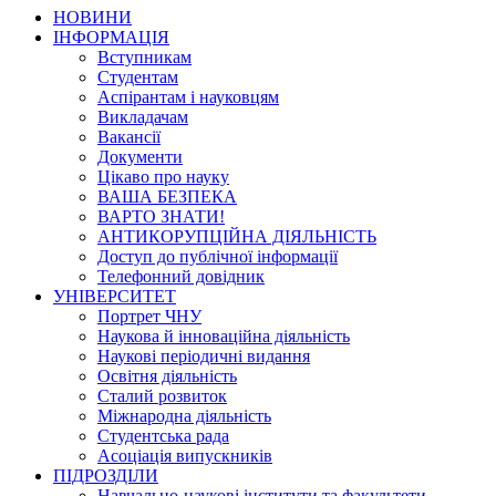
НОВИНИ
ІНФОРМАЦІЯ
Вступникам
Студентам
Аспірантам і науковцям
Викладачам
Вакансії
Документи
Цікаво про науку
ВАША БЕЗПЕКА
ВАРТО ЗНАТИ!
АНТИКОРУПЦІЙНА ДІЯЛЬНІСТЬ
Доступ до публічної інформації
Телефонний довідник
УНІВЕРСИТЕТ
Портрет ЧНУ
Наукова й інноваційна діяльність
Наукові періодичні видання
Освітня діяльність
Сталий розвиток
Міжнародна діяльність
Студентська рада
Асоціація випускників
ПІДРОЗДІЛИ
Навчально-наукові інститути та факультети