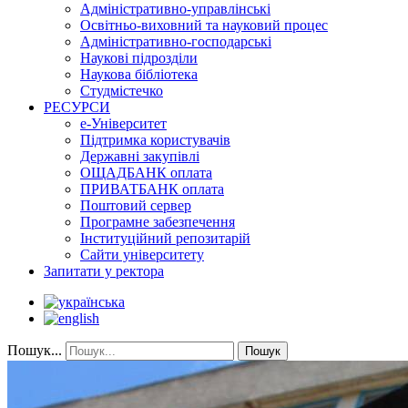
Адміністративно-управлінські
Освітньо-виховний та науковий процес
Адміністративно-господарські
Наукові підрозділи
Наукова бібліотека
Студмістечко
РЕСУРСИ
е-Університет
Підтримка користувачів
Державні закупівлі
ОЩАДБАНК оплата
ПРИВАТБАНК оплата
Поштовий сервер
Програмне забезпечення
Інституційний репозитарій
Сайти університету
Запитати у ректора
Пошук...
Пошук