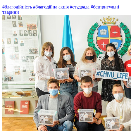
#благодійність
#благодійна акція
#студрада
#безпритульні
тварини