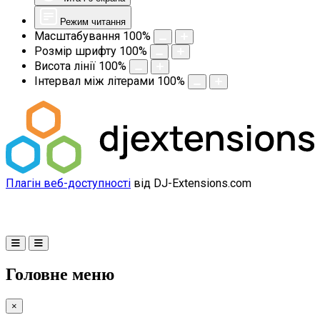
Режим читання
Масштабування
100
%
Розмір шрифту
100
%
Висота лінії
100
%
Інтервал між літерами
100
%
Плагін веб-доступності
від DJ-Extensions.com
Головне меню
×