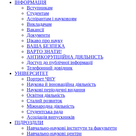
ІНФОРМАЦІЯ
Вступникам
Студентам
Аспірантам і науковцям
Викладачам
Вакансії
Документи
Цікаво про науку
ВАША БЕЗПЕКА
ВАРТО ЗНАТИ!
АНТИКОРУПЦІЙНА ДІЯЛЬНІСТЬ
Доступ до публічної інформації
Телефонний довідник
УНІВЕРСИТЕТ
Портрет ЧНУ
Наукова й інноваційна діяльність
Наукові періодичні видання
Освітня діяльність
Сталий розвиток
Міжнародна діяльність
Студентська рада
Асоціація випускників
ПІДРОЗДІЛИ
Навчально-наукові інститути та факультети
Навчально-наукові центри