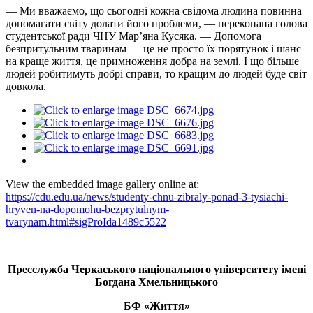
— Ми вважаємо, що сьогодні кожна свідома людина повинна
допомагати світу долати його проблеми, — переконана голова
студентської ради ЧНУ Мар’яна Кусяка. — Допомога
безпритульним тваринам — це не просто їх порятунок і шанс
на краще життя, це примноження добра на землі. І що більше
людей робитимуть добрі справи, то кращим до людей буде світ
довкола.
View the embedded image gallery online at:
https://cdu.edu.ua/news/studenty-chnu-zibraly-ponad-3-tysiachi-
hryven-na-dopomohu-bezprytulnym-
tvarynam.html#sigProIda1489c5522
Пресслужба Черкаського національного університету імені
Богдана Хмельницького
БФ «Життя»