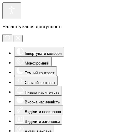
Налаштування доступності
Інвертувати кольори
Монохромний
Темний контраст
Світлий контраст
Низька насиченість
Висока насиченість
Виділити посилання
Виділити заголовки
Читач з екрана