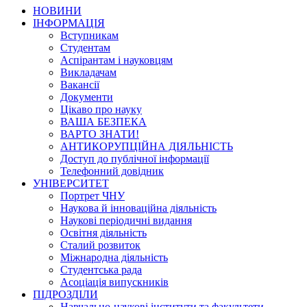
НОВИНИ
ІНФОРМАЦІЯ
Вступникам
Студентам
Аспірантам і науковцям
Викладачам
Вакансії
Документи
Цікаво про науку
ВАША БЕЗПЕКА
ВАРТО ЗНАТИ!
АНТИКОРУПЦІЙНА ДІЯЛЬНІСТЬ
Доступ до публічної інформації
Телефонний довідник
УНІВЕРСИТЕТ
Портрет ЧНУ
Наукова й інноваційна діяльність
Наукові періодичні видання
Освітня діяльність
Сталий розвиток
Міжнародна діяльність
Студентська рада
Асоціація випускників
ПІДРОЗДІЛИ
Навчально-наукові інститути та факультети