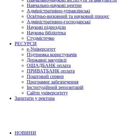
Навчально-наукові центри
Адміністративно-управлінські
Освітньо-виховний та науковий процес
Адміністративно-господарські
Наукові підрозділи
Наукова бібліотека
Студмістечко
РЕСУРСИ
е-Університет
Підтримка користувачів
Державні закупівлі
ОЩАДБАНК оплата
ПРИВАТБАНК оплата
Поштовий сервер
Програмне забезпечення
Інституційний репозитарій
Сайти університету
Запитати у ректора
НОВИНИ