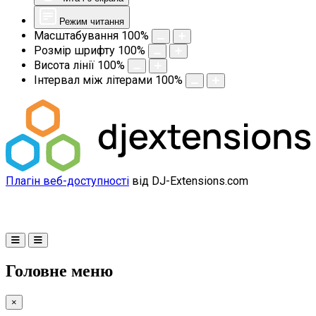
Режим читання
Масштабування
100
%
Розмір шрифту
100
%
Висота лінії
100
%
Інтервал між літерами
100
%
Плагін веб-доступності
від DJ-Extensions.com
Головне меню
×