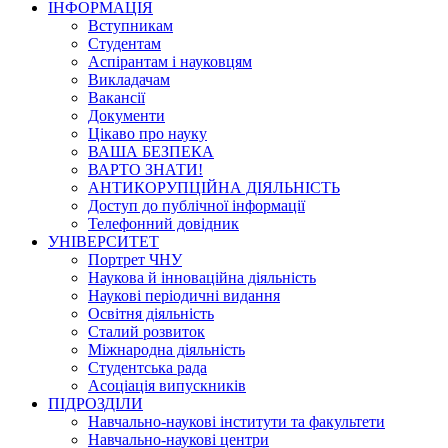
ІНФОРМАЦІЯ
Вступникам
Студентам
Аспірантам і науковцям
Викладачам
Вакансії
Документи
Цікаво про науку
ВАША БЕЗПЕКА
ВАРТО ЗНАТИ!
АНТИКОРУПЦІЙНА ДІЯЛЬНІСТЬ
Доступ до публічної інформації
Телефонний довідник
УНІВЕРСИТЕТ
Портрет ЧНУ
Наукова й інноваційна діяльність
Наукові періодичні видання
Освітня діяльність
Сталий розвиток
Міжнародна діяльність
Студентська рада
Асоціація випускників
ПІДРОЗДІЛИ
Навчально-наукові інститути та факультети
Навчально-наукові центри