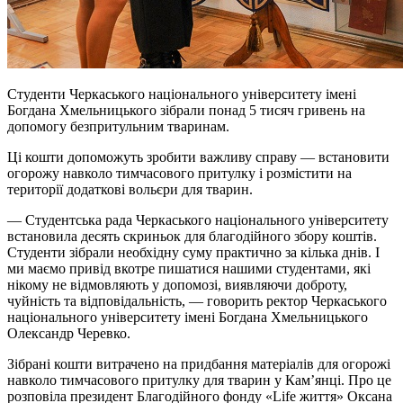
Студенти Черкаського національного університету імені
Богдана Хмельницького зібрали понад 5 тисяч гривень на
допомогу безпритульним тваринам.
Ці кошти допоможуть зробити важливу справу — встановити
огорожу навколо тимчасового притулку і розмістити на
території додаткові вольєри для тварин.
— Студентська рада Черкаського національного університету
встановила десять скриньок для благодійного збору коштів.
Студенти зібрали необхідну суму практично за кілька днів. І
ми маємо привід вкотре пишатися нашими студентами, які
нікому не відмовляють у допомозі, виявляючи доброту,
чуйність та відповідальність, — говорить ректор Черкаського
національного університету імені Богдана Хмельницького
Олександр Черевко.
Зібрані кошти витрачено на придбання матеріалів для огорожі
навколо тимчасового притулку для тварин у Кам’янці. Про це
розповіла президент Благодійного фонду «Life життя» Оксана