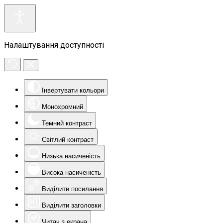
Налаштування доступності
Інвертувати кольори
Монохромний
Темний контраст
Світлий контраст
Низька насиченість
Висока насиченість
Виділити посилання
Виділити заголовки
Читач з екрана