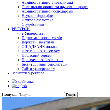
Адміністративно-управлінські
Освітньо-виховний та науковий процес
Адміністративно-господарські
Наукові підрозділи
Наукова бібліотека
Студмістечко
РЕСУРСИ
е-Університет
Підтримка користувачів
Державні закупівлі
ОЩАДБАНК оплата
ПРИВАТБАНК оплата
Поштовий сервер
Програмне забезпечення
Інституційний репозитарій
Сайти університету
Запитати у ректора
Пошук...
Пошук