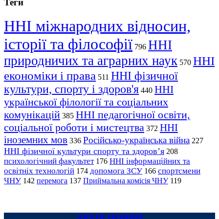
Теги
ННІ міжнародних відносин,
історії та філософії
ННІ
796
природничих та аграрних наук
ННІ
570
економіки і права
ННІ фізичної
511
культури, спорту і здоров'я
ННІ
440
української філології та соціальних
комунікацій
ННІ педагогічної освіти,
385
соціальної роботи і мистецтва
ННІ
372
іноземних мов
Російсько-українська війна
336
227
ННІ фізичної культури спорту та здоров’я
208
психологічний факультет
ННІ інформаційних та
176
освітніх технологій
допомога ЗСУ
спортсмени
174
166
ЧНУ
перемога
142
137
Приймальна комісія ЧНУ
119
АРХІВ НОВИН