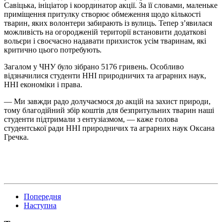
Савіцька, ініціатор і координатор акції. За її словами, маленьке
приміщення притулку створює обмеження щодо кількості
тварин, яких волонтери забирають із вулиць. Тепер з’явилася
можливість на огородженій території встановити додаткові
вольєри і своєчасно надавати прихисток усім тваринам, які
критично цього потребують.
Загалом у ЧНУ було зібрано 5176 гривень. Особливо
відзначилися студенти ННІ природничих та аграрних наук,
ННІ економіки і права.
— Ми завжди радо долучаємося до акцій на захист природи,
тому благодійний збір коштів для безпритульних тварин наші
студенти підтримали з ентузіазмом, — каже голова
студентської ради ННІ природничих та аграрних наук Оксана
Гречка.
Попередня
Наступна