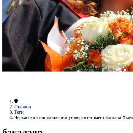
Головна
Теги
Черкаський національний університет імені Богдана Хме
бакалавр