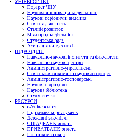
УНІВЕРСИТЕТ
Портрет ЧНУ
Наукова й інноваційна діяльність
Наукові періодичні видання
Освітня діяльність
Сталий розвиток
Міжнародна діяльність
Студентська рада
Асоціація випускників
ПІДРОЗДІЛИ
Навчально-наукові інститути та факультети
Навчально-наукові центри
Адміністративно-управлінські
Освітньо-виховний та науковий процес
Адміністративно-господарські
Наукові підрозділи
Наукова бібліотека
Студмістечко
РЕСУРСИ
е-Університет
Підтримка користувачів
Державні закупівлі
ОЩАДБАНК оплата
ПРИВАТБАНК оплата
Поштовий сервер