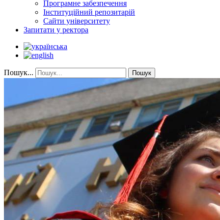
Програмне забезпечення
Інституційний репозитарій
Сайти університету
Запитати у ректора
Пошук...
Пошук