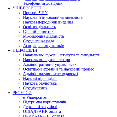
Телефонний довідник
УНІВЕРСИТЕТ
Портрет ЧНУ
Наукова й інноваційна діяльність
Наукові періодичні видання
Освітня діяльність
Сталий розвиток
Міжнародна діяльність
Студентська рада
Асоціація випускників
ПІДРОЗДІЛИ
Навчально-наукові інститути та факультети
Навчально-наукові центри
Адміністративно-управлінські
Освітньо-виховний та науковий процес
Адміністративно-господарські
Наукові підрозділи
Наукова бібліотека
Студмістечко
РЕСУРСИ
е-Університет
Підтримка користувачів
Державні закупівлі
ОЩАДБАНК оплата
ПРИВАТБАНК оплата