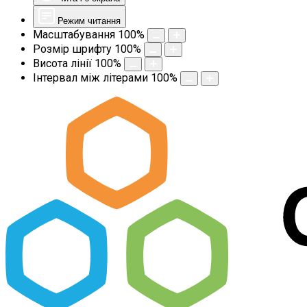
Режим читання
Масштабування
100
%
Розмір шрифту
100
%
Висота лінії
100
%
Інтервал між літерами
100
%