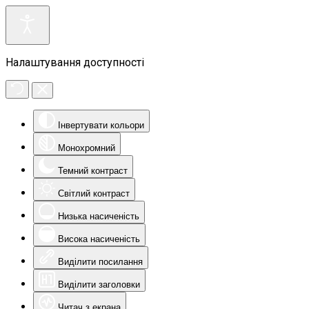
Налаштування доступності
Інвертувати кольори
Монохромний
Темний контраст
Світлий контраст
Низька насиченість
Висока насиченість
Виділити посилання
Виділити заголовки
Читач з екрана