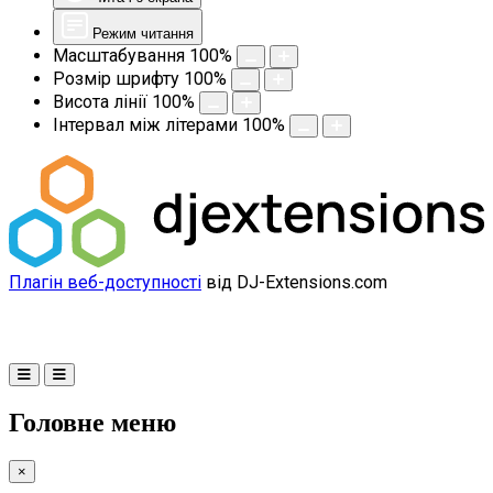
Режим читання
Масштабування
100
%
Розмір шрифту
100
%
Висота лінії
100
%
Інтервал між літерами
100
%
Плагін веб-доступності
від DJ-Extensions.com
Головне меню
×