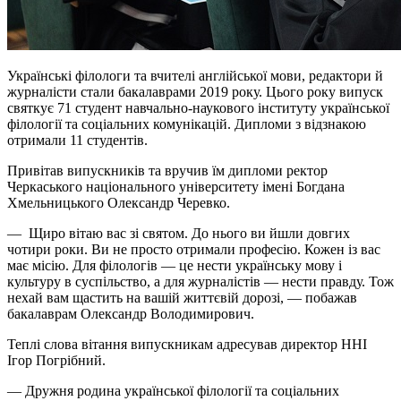
Українські філологи та вчителі англійської мови, редактори й
журналісти стали бакалаврами 2019 року. Цього року випуск
святкує 71 студент навчально-наукового інституту української
філології та соціальних комунікацій. Дипломи з відзнакою
отримали 11 студентів.
Привітав випускників та вручив їм дипломи ректор
Черкаського національного університету імені Богдана
Хмельницького Олександр Черевко.
— Щиро вітаю вас зі святом. До нього ви йшли довгих
чотири роки. Ви не просто отримали професію. Кожен із вас
має місію. Для філологів — це нести українську мову і
культуру в суспільство, а для журналістів — нести правду. Тож
нехай вам щастить на вашій життєвій дорозі, — побажав
бакалаврам Олександр Володимирович.
Теплі слова вітання випускникам адресував директор ННІ
Ігор Погрібний.
— Дружня родина української філології та соціальних