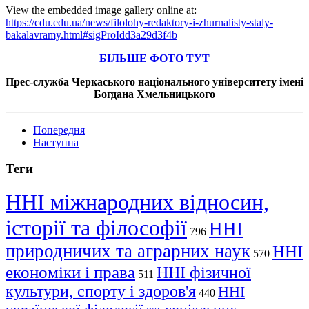
View the embedded image gallery online at:
https://cdu.edu.ua/news/filolohy-redaktory-i-zhurnalisty-staly-
bakalavramy.html#sigProIdd3a29d3f4b
БІЛЬШЕ ФОТО ТУТ
Прес-служба Черкаського національного університету імені
Богдана Хмельницького
Попередня
Наступна
Теги
ННІ міжнародних відносин,
історії та філософії
ННІ
796
природничих та аграрних наук
ННІ
570
економіки і права
ННІ фізичної
511
культури, спорту і здоров'я
ННІ
440