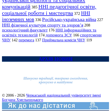
української філології та соціальних
комунікацій
ННІ педагогічної освіти,
385
соціальної роботи і мистецтва
ННІ
372
іноземних мов
Російсько-українська війна
336
227
ННІ фізичної культури спорту та здоров’я
208
психологічний факультет
ННІ інформаційних та
176
освітніх технологій
допомога ЗСУ
спортсмени
174
166
ЧНУ
перемога
142
137
Приймальна комісія ЧНУ
119
АРХІВ НОВИН
© 2006 - 2026
Черкаський національний університет імені
Богдана Хмельницького