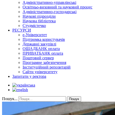
Адміністративно-управлінські
Освітньо-виховний та науковий процес
Адміністративно-господарські
Наукові підрозділи
Наукова бібліотека
Студмістечко
РЕСУРСИ
е-Університет
Підтримка користувачів
Державні закупівлі
ОЩАДБАНК оплата
ПРИВАТБАНК оплата
Поштовий сервер
Програмне забезпечення
Інституційний репозитарій
Сайти університету
Запитати у ректора
Пошук...
Пошук