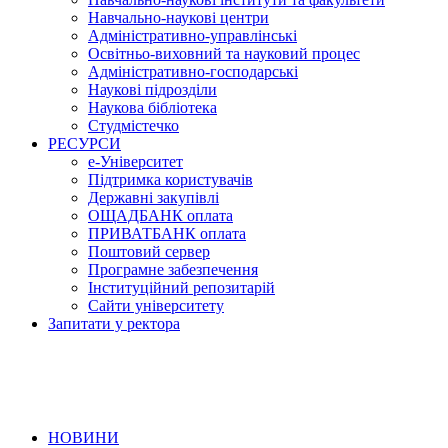
Навчально-наукові центри
Адміністративно-управлінські
Освітньо-виховний та науковий процес
Адміністративно-господарські
Наукові підрозділи
Наукова бібліотека
Студмістечко
РЕСУРСИ
е-Університет
Підтримка користувачів
Державні закупівлі
ОЩАДБАНК оплата
ПРИВАТБАНК оплата
Поштовий сервер
Програмне забезпечення
Інституційний репозитарій
Сайти університету
Запитати у ректора
НОВИНИ