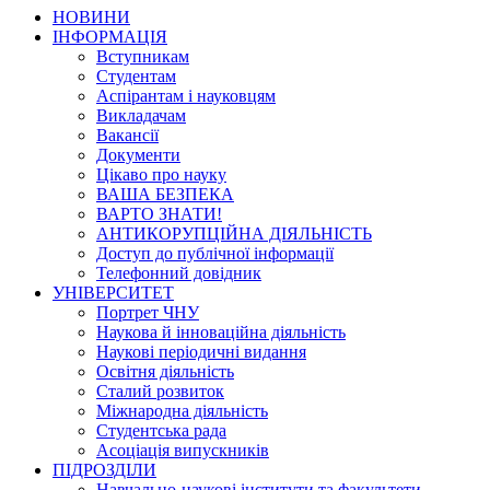
НОВИНИ
ІНФОРМАЦІЯ
Вступникам
Студентам
Аспірантам і науковцям
Викладачам
Вакансії
Документи
Цікаво про науку
ВАША БЕЗПЕКА
ВАРТО ЗНАТИ!
АНТИКОРУПЦІЙНА ДІЯЛЬНІСТЬ
Доступ до публічної інформації
Телефонний довідник
УНІВЕРСИТЕТ
Портрет ЧНУ
Наукова й інноваційна діяльність
Наукові періодичні видання
Освітня діяльність
Сталий розвиток
Міжнародна діяльність
Студентська рада
Асоціація випускників
ПІДРОЗДІЛИ
Навчально-наукові інститути та факультети