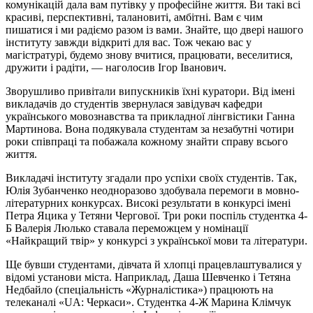
комунікацій дала вам путівку у професійне життя. Ви такі всі
красиві, перспективні, талановиті, амбітні. Вам є чим
пишатися і ми радіємо разом із вами. Знайте, що двері нашого
інституту завжди відкриті для вас. Тож чекаю вас у
магістратурі, будемо знову вчитися, працювати, веселитися,
дружити і радіти, — наголосив Ігор Іванович.
Зворушливо привітали випускників їхні куратори. Від імені
викладачів до студентів звернулася завідувач кафедри
українського мовознавства та прикладної лінгвістики Ганна
Мартинова. Вона подякувала студентам за незабутні чотири
роки співпраці та побажала кожному знайти справу всього
життя.
Викладачі інституту згадали про успіхи своїх студентів. Так,
Юлія Зубанченко неодноразово здобувала перемоги в мовно-
літературних конкурсах. Високі результати в конкурсі імені
Петра Яцика у Тетяни Чергової. Три роки поспіль студентка 4-
Б Валерія Люлько ставала переможцем у номінації
«Найкращий твір» у конкурсі з української мови та літератури.
Ще бувши студентами, дівчата й хлопці працевлаштувалися у
відомі установи міста. Наприклад, Даша Шевченко і Тетяна
Недбайло (спеціальність «Журналістика») працюють на
телеканалі «UA: Черкаси». Студентка 4-Ж Марина Клімчук