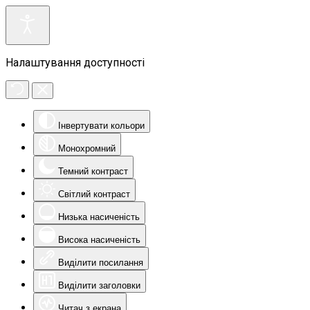
Налаштування доступності
Інвертувати кольори
Монохромний
Темний контраст
Світлий контраст
Низька насиченість
Висока насиченість
Виділити посилання
Виділити заголовки
Читач з екрана