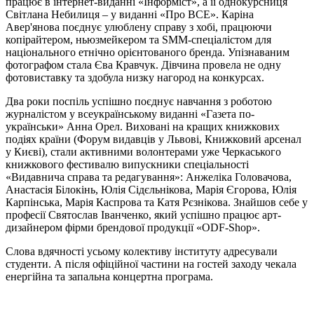
працює в інтернет-виданні «Інформіст», а її однокурсниця
Світлана Небилиця – у виданні «Про ВСЕ». Каріна
Авер'янова поєднує улюблену справу з хобі, працюючи
копірайтером, ньюзмейкером та SMM-спеціалістом для
національного етнічно орієнтованого бренда. Упізнаваним
фотографом стала Єва Кравчук. Дівчина провела не одну
фотовиставку та здобула низку нагород на конкурсах.
Два роки поспіль успішно поєднує навчання з роботою
журналістом у всеукраїнському виданні «Газета по-
українськи» Анна Орел. Виховані на кращих книжкових
подіях країни (Форум видавців у Львові, Книжковий арсенал
у Києві), стали активними волонтерами уже Черкаського
книжкового фестивалю випускники спеціальності
«Видавнича справа та редагування»: Анжеліка Головачова,
Анастасія Білокінь, Юлія Сідєльнікова, Марія Єгорова, Юлія
Карпінська, Марія Каспрова та Катя Рєзнікова. Знайшов себе у
професії Святослав Іванченко, який успішно працює арт-
дизайнером фірми брендової продукції «ОDF-Shop».
Слова вдячності усьому колективу інституту адресували
студенти. А після офіційної частини на гостей заходу чекала
енергійна та запальна концертна програма.