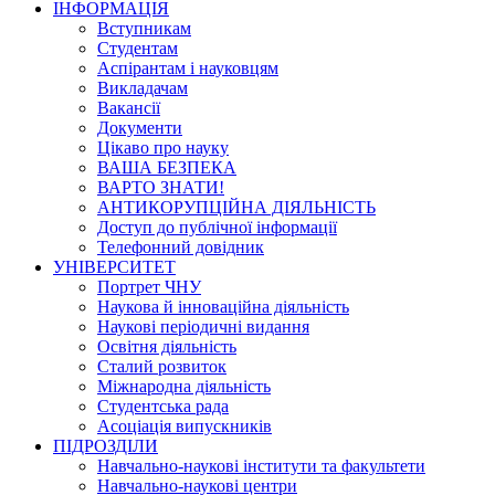
ІНФОРМАЦІЯ
Вступникам
Студентам
Аспірантам і науковцям
Викладачам
Вакансії
Документи
Цікаво про науку
ВАША БЕЗПЕКА
ВАРТО ЗНАТИ!
АНТИКОРУПЦІЙНА ДІЯЛЬНІСТЬ
Доступ до публічної інформації
Телефонний довідник
УНІВЕРСИТЕТ
Портрет ЧНУ
Наукова й інноваційна діяльність
Наукові періодичні видання
Освітня діяльність
Сталий розвиток
Міжнародна діяльність
Студентська рада
Асоціація випускників
ПІДРОЗДІЛИ
Навчально-наукові інститути та факультети
Навчально-наукові центри