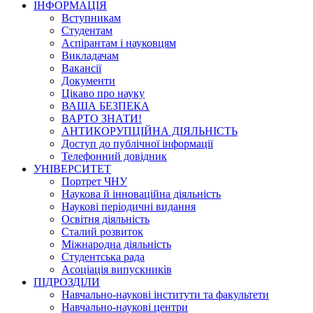
ІНФОРМАЦІЯ
Вступникам
Студентам
Аспірантам і науковцям
Викладачам
Вакансії
Документи
Цікаво про науку
ВАША БЕЗПЕКА
ВАРТО ЗНАТИ!
АНТИКОРУПЦІЙНА ДІЯЛЬНІСТЬ
Доступ до публічної інформації
Телефонний довідник
УНІВЕРСИТЕТ
Портрет ЧНУ
Наукова й інноваційна діяльність
Наукові періодичні видання
Освітня діяльність
Сталий розвиток
Міжнародна діяльність
Студентська рада
Асоціація випускників
ПІДРОЗДІЛИ
Навчально-наукові інститути та факультети
Навчально-наукові центри