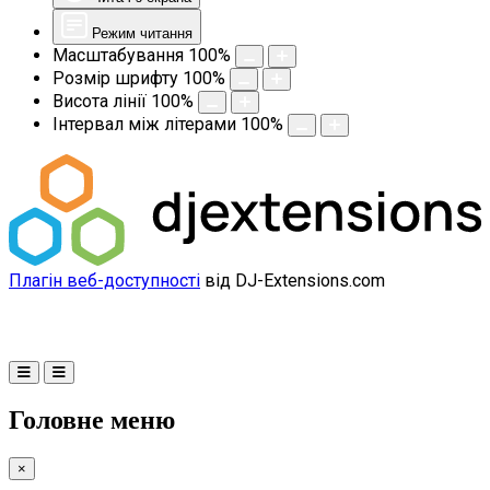
Режим читання
Масштабування
100
%
Розмір шрифту
100
%
Висота лінії
100
%
Інтервал між літерами
100
%
Плагін веб-доступності
від DJ-Extensions.com
Головне меню
×