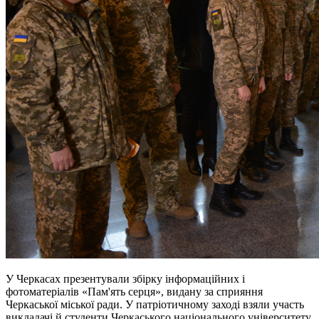
У Черкасах презентували збірку інформаційних і
фотоматеріалів «Пам'ять серця», видану за сприяння
Черкаської міської ради. У патріотичному заході взяли участь
викладачі й студенти Черкаського національного університету