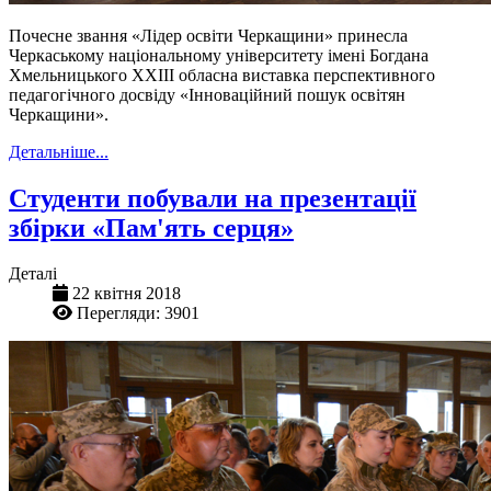
Почесне звання «Лідер освіти Черкащини» принесла
Черкаському національному університету імені Богдана
Хмельницького XХІІІ обласна виставка перспективного
педагогічного досвіду «Інноваційний пошук освітян
Черкащини».
Детальніше...
Студенти побували на презентації
збірки «Пам'ять серця»
Деталі
22 квітня 2018
Перегляди: 3901