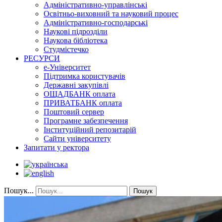
Адміністративно-управлінські
Освітньо-виховний та науковий процес
Адміністративно-господарські
Наукові підрозділи
Наукова бібліотека
Студмістечко
РЕСУРСИ
е-Університет
Підтримка користувачів
Державні закупівлі
ОЩАДБАНК оплата
ПРИВАТБАНК оплата
Поштовий сервер
Програмне забезпечення
Інституційний репозитарій
Сайти університету
Запитати у ректора
Пошук...
Пошук