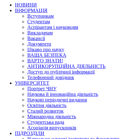
НОВИНИ
ІНФОРМАЦІЯ
Вступникам
Студентам
Аспірантам і науковцям
Викладачам
Вакансії
Документи
Цікаво про науку
ВАША БЕЗПЕКА
ВАРТО ЗНАТИ!
АНТИКОРУПЦІЙНА ДІЯЛЬНІСТЬ
Доступ до публічної інформації
Телефонний довідник
УНІВЕРСИТЕТ
Портрет ЧНУ
Наукова й інноваційна діяльність
Наукові періодичні видання
Освітня діяльність
Сталий розвиток
Міжнародна діяльність
Студентська рада
Асоціація випускників
ПІДРОЗДІЛИ
Навчально-наукові інститути та факультети