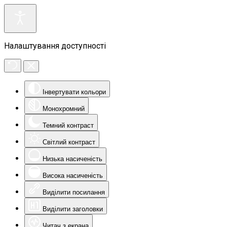
Налаштування доступності
Інвертувати кольори
Монохромний
Темний контраст
Світлий контраст
Низька насиченість
Висока насиченість
Виділити посилання
Виділити заголовки
Читач з екрана