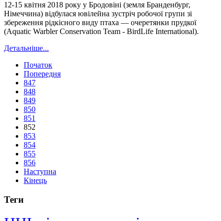
12-15 квітня 2018 року у Бродовіні (земля Бранденбург,
Німеччина) відбулася ювілейна зустріч робочої групи зі
збереження рідкісного виду птаха — очеретянки прудкої
(Aquatic Warbler Conservation Team - BirdLife International).
Детальніше...
Початок
Попередня
847
848
849
850
851
852
853
854
855
856
Наступна
Кінець
Теги