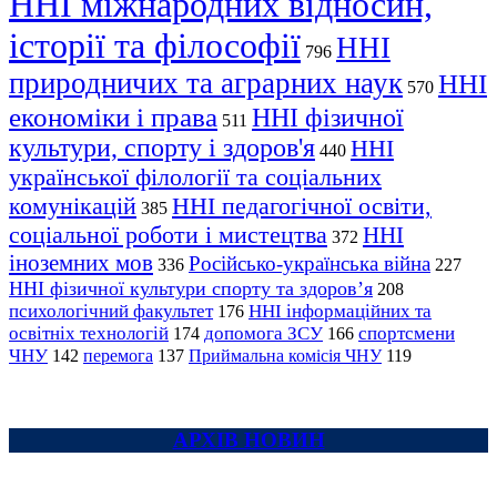
ННІ міжнародних відносин,
історії та філософії
ННІ
796
природничих та аграрних наук
ННІ
570
економіки і права
ННІ фізичної
511
культури, спорту і здоров'я
ННІ
440
української філології та соціальних
комунікацій
ННІ педагогічної освіти,
385
соціальної роботи і мистецтва
ННІ
372
іноземних мов
Російсько-українська війна
336
227
ННІ фізичної культури спорту та здоров’я
208
психологічний факультет
ННІ інформаційних та
176
освітніх технологій
допомога ЗСУ
спортсмени
174
166
ЧНУ
перемога
142
137
Приймальна комісія ЧНУ
119
АРХІВ НОВИН