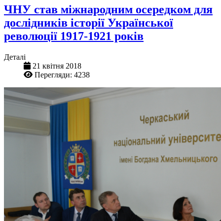
ЧНУ став міжнародним осередком для
дослідників історії Української
революції 1917-1921 років
Деталі
21 квітня 2018
Перегляди: 4238