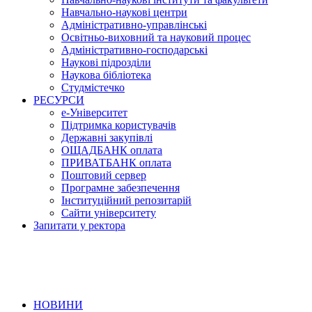
Навчально-наукові центри
Адміністративно-управлінські
Освітньо-виховний та науковий процес
Адміністративно-господарські
Наукові підрозділи
Наукова бібліотека
Студмістечко
РЕСУРСИ
е-Університет
Підтримка користувачів
Державні закупівлі
ОЩАДБАНК оплата
ПРИВАТБАНК оплата
Поштовий сервер
Програмне забезпечення
Інституційний репозитарій
Сайти університету
Запитати у ректора
НОВИНИ