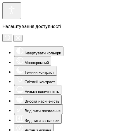
Налаштування доступності
Інвертувати кольори
Монохромний
Темний контраст
Світлий контраст
Низька насиченість
Висока насиченість
Виділити посилання
Виділити заголовки
Читач з екрана