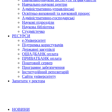
Навчально-наукові центри
Адміністративно-управлінські
Освітньо-виховний та науковий процес
Адміністративно-господарські
Наукові підрозділи
Наукова бібліотека
Студмістечко
РЕСУРСИ
е-Університет
Підтримка користувачів
Державні закупівлі
ОЩАДБАНК оплата
ПРИВАТБАНК оплата
Поштовий сервер
Програмне забезпечення
Інституційний репозитарій
Сайти університету
Запитати у ректора
НОВИНИ