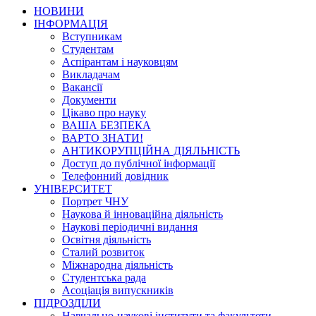
НОВИНИ
ІНФОРМАЦІЯ
Вступникам
Студентам
Аспірантам і науковцям
Викладачам
Вакансії
Документи
Цікаво про науку
ВАША БЕЗПЕКА
ВАРТО ЗНАТИ!
АНТИКОРУПЦІЙНА ДІЯЛЬНІСТЬ
Доступ до публічної інформації
Телефонний довідник
УНІВЕРСИТЕТ
Портрет ЧНУ
Наукова й інноваційна діяльність
Наукові періодичні видання
Освітня діяльність
Сталий розвиток
Міжнародна діяльність
Студентська рада
Асоціація випускників
ПІДРОЗДІЛИ
Навчально-наукові інститути та факультети