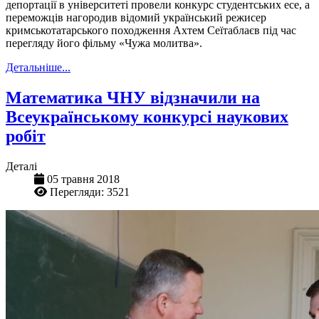
депортації в університеті провели конкурс студентських есе, а
переможців нагородив відомий український режисер
кримськотатарського походження Ахтем Сеїтаблаєв під час
перегляду його фільму «Чужа молитва».
Детальніше...
Математика ЧНУ відзначили на
Всеукраїнському конкурсі наукових
робіт
Деталі
05 травня 2018
Перегляди: 3521