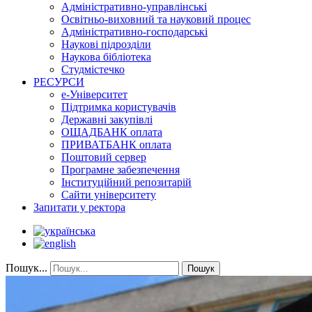
Адміністративно-управлінські
Освітньо-виховний та науковий процес
Адміністративно-господарські
Наукові підрозділи
Наукова бібліотека
Студмістечко
РЕСУРСИ
е-Університет
Підтримка користувачів
Державні закупівлі
ОЩАДБАНК оплата
ПРИВАТБАНК оплата
Поштовий сервер
Програмне забезпечення
Інституційний репозитарій
Сайти університету
Запитати у ректора
Пошук...
Пошук