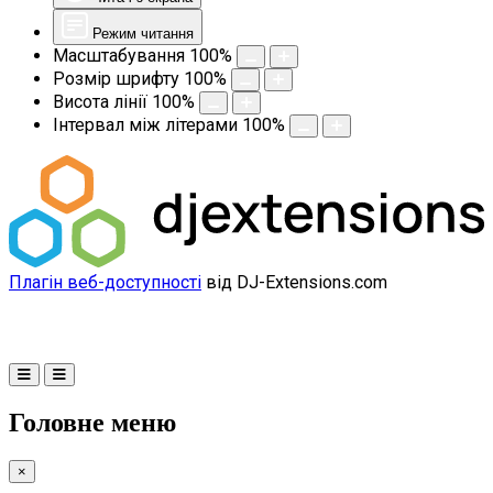
Режим читання
Масштабування
100
%
Розмір шрифту
100
%
Висота лінії
100
%
Інтервал між літерами
100
%
Плагін веб-доступності
від DJ-Extensions.com
Головне меню
×