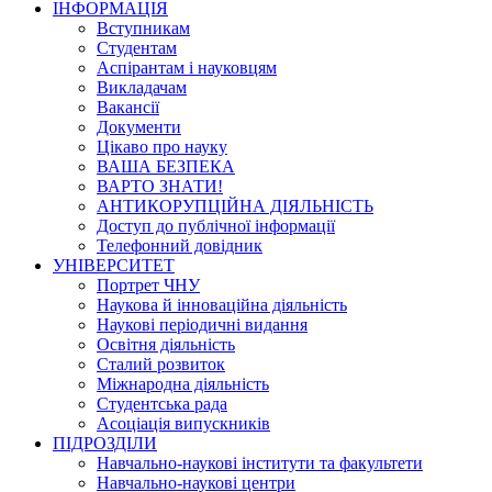
ІНФОРМАЦІЯ
Вступникам
Студентам
Аспірантам і науковцям
Викладачам
Вакансії
Документи
Цікаво про науку
ВАША БЕЗПЕКА
ВАРТО ЗНАТИ!
АНТИКОРУПЦІЙНА ДІЯЛЬНІСТЬ
Доступ до публічної інформації
Телефонний довідник
УНІВЕРСИТЕТ
Портрет ЧНУ
Наукова й інноваційна діяльність
Наукові періодичні видання
Освітня діяльність
Сталий розвиток
Міжнародна діяльність
Студентська рада
Асоціація випускників
ПІДРОЗДІЛИ
Навчально-наукові інститути та факультети
Навчально-наукові центри