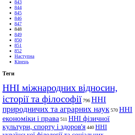
843
844
845
846
847
848
849
850
851
852
Наступна
Кінець
Теги
ННІ міжнародних відносин,
історії та філософії
ННІ
796
природничих та аграрних наук
ННІ
570
економіки і права
ННІ фізичної
511
культури, спорту і здоров'я
ННІ
440
української філології та соціальних