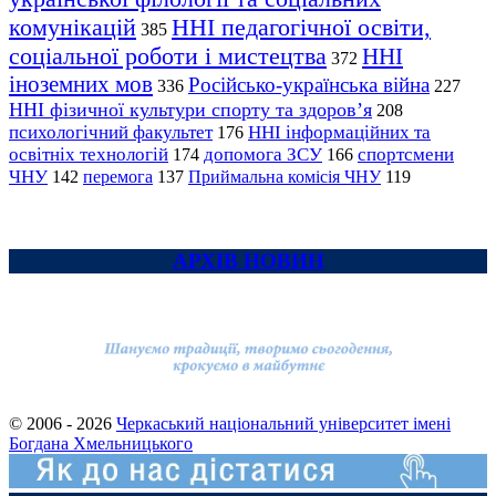
комунікацій
ННІ педагогічної освіти,
385
соціальної роботи і мистецтва
ННІ
372
іноземних мов
Російсько-українська війна
336
227
ННІ фізичної культури спорту та здоров’я
208
психологічний факультет
ННІ інформаційних та
176
освітніх технологій
допомога ЗСУ
спортсмени
174
166
ЧНУ
перемога
142
137
Приймальна комісія ЧНУ
119
АРХІВ НОВИН
© 2006 - 2026
Черкаський національний університет імені
Богдана Хмельницького