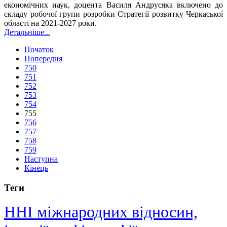
економічних наук, доцента Василя Андрусяка включено до
складу робочої групи розробки Стратегії розвитку Черкаської
області на 2021-2027 роки.
Детальніше...
Початок
Попередня
750
751
752
753
754
755
756
757
758
759
Наступна
Кінець
Теги
ННІ міжнародних відносин,