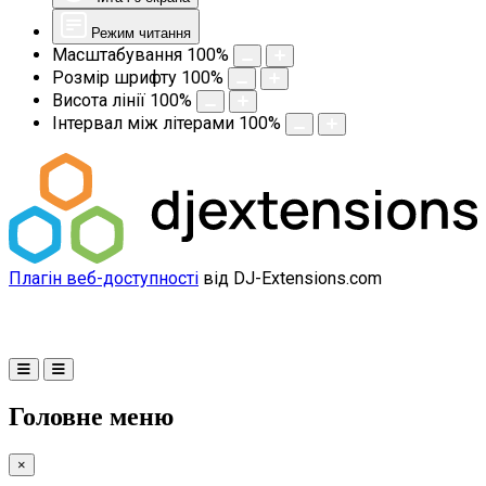
Режим читання
Масштабування
100
%
Розмір шрифту
100
%
Висота лінії
100
%
Інтервал між літерами
100
%
Плагін веб-доступності
від DJ-Extensions.com
Головне меню
×