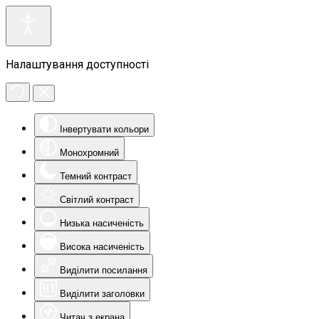
Налаштування доступності
Інвертувати кольори
Монохромний
Темний контраст
Світлий контраст
Низька насиченість
Висока насиченість
Виділити посилання
Виділити заголовки
Читач з екрана