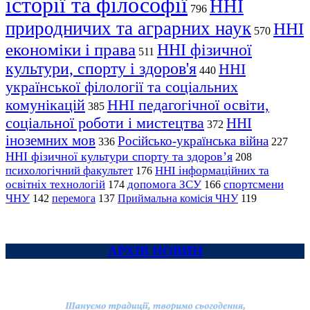
історії та філософії
ННІ
796
природничих та аграрних наук
ННІ
570
економіки і права
ННІ фізичної
511
культури, спорту і здоров'я
ННІ
440
української філології та соціальних
комунікацій
ННІ педагогічної освіти,
385
соціальної роботи і мистецтва
ННІ
372
іноземних мов
Російсько-українська війна
336
227
ННІ фізичної культури спорту та здоров’я
208
психологічний факультет
ННІ інформаційних та
176
освітніх технологій
допомога ЗСУ
спортсмени
174
166
ЧНУ
перемога
142
137
Приймальна комісія ЧНУ
119
АРХІВ НОВИН