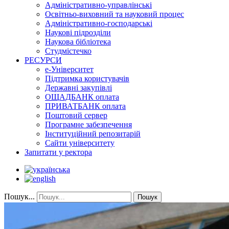
Адміністративно-управлінські
Освітньо-виховний та науковий процес
Адміністративно-господарські
Наукові підрозділи
Наукова бібліотека
Студмістечко
РЕСУРСИ
е-Університет
Підтримка користувачів
Державні закупівлі
ОЩАДБАНК оплата
ПРИВАТБАНК оплата
Поштовий сервер
Програмне забезпечення
Інституційний репозитарій
Сайти університету
Запитати у ректора
Пошук...
Пошук