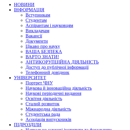
НОВИНИ
ІНФОРМАЦІЯ
Вступникам
Студентам
Аспірантам і науковцям
Викладачам
Вакансії
Документи
Цікаво про науку
ВАША БЕЗПЕКА
ВАРТО ЗНАТИ!
АНТИКОРУПЦІЙНА ДІЯЛЬНІСТЬ
Доступ до публічної інформації
Телефонний довідник
УНІВЕРСИТЕТ
Портрет ЧНУ
Наукова й інноваційна діяльність
Наукові періодичні видання
Освітня діяльність
Сталий розвиток
Міжнародна діяльність
Студентська рада
Асоціація випускників
ПІДРОЗДІЛИ
Навчально-наукові інститути та факультети