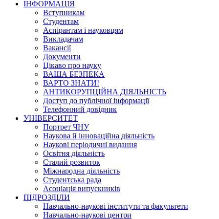
ІНФОРМАЦІЯ
Вступникам
Студентам
Аспірантам і науковцям
Викладачам
Вакансії
Документи
Цікаво про науку
ВАША БЕЗПЕКА
ВАРТО ЗНАТИ!
АНТИКОРУПЦІЙНА ДІЯЛЬНІСТЬ
Доступ до публічної інформації
Телефонний довідник
УНІВЕРСИТЕТ
Портрет ЧНУ
Наукова й інноваційна діяльність
Наукові періодичні видання
Освітня діяльність
Сталий розвиток
Міжнародна діяльність
Студентська рада
Асоціація випускників
ПІДРОЗДІЛИ
Навчально-наукові інститути та факультети
Навчально-наукові центри