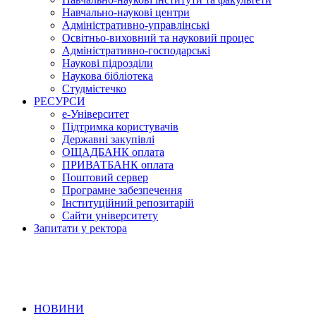
Навчально-наукові центри
Адміністративно-управлінські
Освітньо-виховний та науковий процес
Адміністративно-господарські
Наукові підрозділи
Наукова бібліотека
Студмістечко
РЕСУРСИ
е-Університет
Підтримка користувачів
Державні закупівлі
ОЩАДБАНК оплата
ПРИВАТБАНК оплата
Поштовий сервер
Програмне забезпечення
Інституційний репозитарій
Сайти університету
Запитати у ректора
НОВИНИ