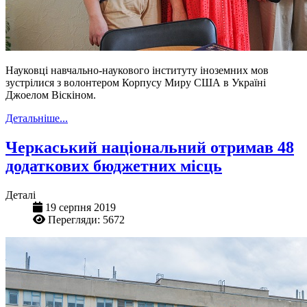
Науковці навчально-наукового інституту іноземних мов
зустрілися
з
волонтер
ом
Корпусу Миру США в Україні
Джоел
ом
Віскін
ом
.
Детальніше...
Черкаський національний отримав 48
додаткових бюджетних місць
Деталі
19 серпня 2019
Перегляди: 5672