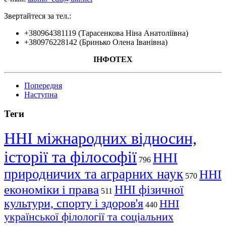
Звертайтеся за тел.:
+380964381119 (Тарасенкова Ніна Анатоліївна)
+380976228142 (Бринько Олена Іванівна)
ІНФОТЕХ
Попередня
Наступна
Теги
ННІ міжнародних відносин,
історії та філософії
ННІ
796
природничих та аграрних наук
ННІ
570
економіки і права
ННІ фізичної
511
культури, спорту і здоров'я
ННІ
440
української філології та соціальних