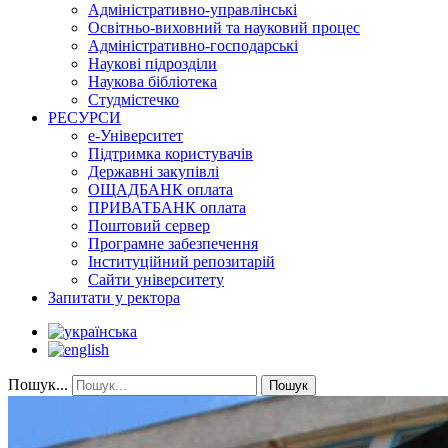
Адміністративно-управлінські
Освітньо-виховний та науковий процес
Адміністративно-господарські
Наукові підрозділи
Наукова бібліотека
Студмістечко
РЕСУРСИ
е-Університет
Підтримка користувачів
Державні закупівлі
ОЩАДБАНК оплата
ПРИВАТБАНК оплата
Поштовий сервер
Програмне забезпечення
Інституційний репозитарій
Сайти університету
Запитати у ректора
Пошук...
Пошук