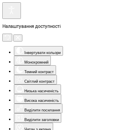
Налаштування доступності
Інвертувати кольори
Монохромний
Темний контраст
Світлий контраст
Низька насиченість
Висока насиченість
Виділити посилання
Виділити заголовки
Читач з екрана