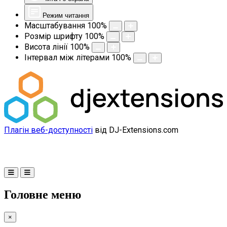
Режим читання
Масштабування
100
%
Розмір шрифту
100
%
Висота лінії
100
%
Інтервал між літерами
100
%
Плагін веб-доступності
від DJ-Extensions.com
Головне меню
×