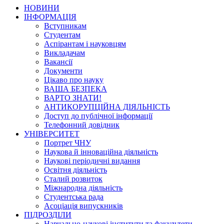
НОВИНИ
ІНФОРМАЦІЯ
Вступникам
Студентам
Аспірантам і науковцям
Викладачам
Вакансії
Документи
Цікаво про науку
ВАША БЕЗПЕКА
ВАРТО ЗНАТИ!
АНТИКОРУПЦІЙНА ДІЯЛЬНІСТЬ
Доступ до публічної інформації
Телефонний довідник
УНІВЕРСИТЕТ
Портрет ЧНУ
Наукова й інноваційна діяльність
Наукові періодичні видання
Освітня діяльність
Сталий розвиток
Міжнародна діяльність
Студентська рада
Асоціація випускників
ПІДРОЗДІЛИ
Навчально-наукові інститути та факультети