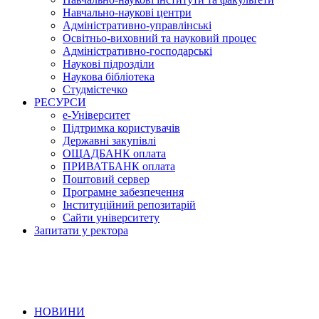
Навчально-наукові центри
Адміністративно-управлінські
Освітньо-виховний та науковий процес
Адміністративно-господарські
Наукові підрозділи
Наукова бібліотека
Студмістечко
РЕСУРСИ
е-Університет
Підтримка користувачів
Державні закупівлі
ОЩАДБАНК оплата
ПРИВАТБАНК оплата
Поштовий сервер
Програмне забезпечення
Інституційний репозитарій
Сайти університету
Запитати у ректора
НОВИНИ