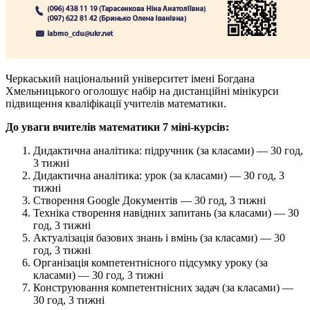
Черкаський національний університет імені Богдана
Хмельницького оголошує набір на дистанційні мінікурси
підвищення кваліфікації учителів математики.
До уваги вчителів математики 7 міні-курсів:
Дидактична аналітика: підручник (за класами) — 30 год,
3 тижні
Дидактична аналітика: урок (за класами) — 30 год, 3
тижні
Створення Google Документів — 30 год, 3 тижні
Техніка створення навідних запитань (за класами) — 30
год, 3 тижні
Актуалізація базових знань і вмінь (за класами) — 30
год, 3 тижні
Організація компетентнісного підсумку уроку (за
класами) — 30 год, 3 тижні
Конструювання компетентнісних задач (за класами) —
30 год, 3 тижні