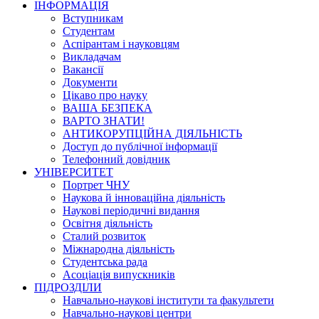
ІНФОРМАЦІЯ
Вступникам
Студентам
Аспірантам і науковцям
Викладачам
Вакансії
Документи
Цікаво про науку
ВАША БЕЗПЕКА
ВАРТО ЗНАТИ!
АНТИКОРУПЦІЙНА ДІЯЛЬНІСТЬ
Доступ до публічної інформації
Телефонний довідник
УНІВЕРСИТЕТ
Портрет ЧНУ
Наукова й інноваційна діяльність
Наукові періодичні видання
Освітня діяльність
Сталий розвиток
Міжнародна діяльність
Студентська рада
Асоціація випускників
ПІДРОЗДІЛИ
Навчально-наукові інститути та факультети
Навчально-наукові центри