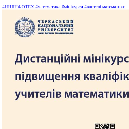
#ННІІНФОТЕХ
#математика
#мінікурси
#вчителі математики