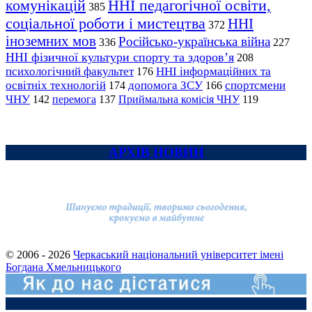
комунікацій
ННІ педагогічної освіти,
385
соціальної роботи і мистецтва
ННІ
372
іноземних мов
Російсько-українська війна
336
227
ННІ фізичної культури спорту та здоров’я
208
психологічний факультет
ННІ інформаційних та
176
освітніх технологій
допомога ЗСУ
спортсмени
174
166
ЧНУ
перемога
142
137
Приймальна комісія ЧНУ
119
АРХІВ НОВИН
© 2006 - 2026
Черкаський національний університет імені
Богдана Хмельницького