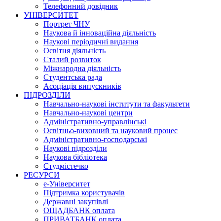
Телефонний довідник
УНІВЕРСИТЕТ
Портрет ЧНУ
Наукова й інноваційна діяльність
Наукові періодичні видання
Освітня діяльність
Сталий розвиток
Міжнародна діяльність
Студентська рада
Асоціація випускників
ПІДРОЗДІЛИ
Навчально-наукові інститути та факультети
Навчально-наукові центри
Адміністративно-управлінські
Освітньо-виховний та науковий процес
Адміністративно-господарські
Наукові підрозділи
Наукова бібліотека
Студмістечко
РЕСУРСИ
е-Університет
Підтримка користувачів
Державні закупівлі
ОЩАДБАНК оплата
ПРИВАТБАНК оплата