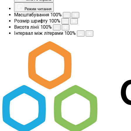
Режим читання
Масштабування
100
%
Розмір шрифту
100
%
Висота лінії
100
%
Інтервал між літерами
100
%