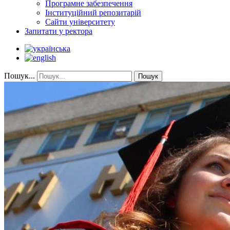
Програмне забезпечення
Інституційний репозитарій
Сайти університету
Запитати у ректора
Пошук...
Пошук