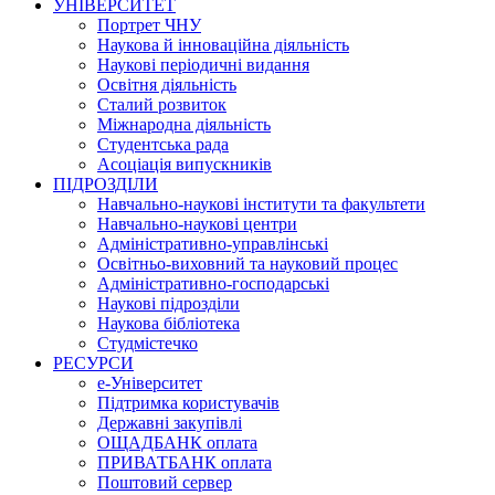
УНІВЕРСИТЕТ
Портрет ЧНУ
Наукова й інноваційна діяльність
Наукові періодичні видання
Освітня діяльність
Сталий розвиток
Міжнародна діяльність
Студентська рада
Асоціація випускників
ПІДРОЗДІЛИ
Навчально-наукові інститути та факультети
Навчально-наукові центри
Адміністративно-управлінські
Освітньо-виховний та науковий процес
Адміністративно-господарські
Наукові підрозділи
Наукова бібліотека
Студмістечко
РЕСУРСИ
е-Університет
Підтримка користувачів
Державні закупівлі
ОЩАДБАНК оплата
ПРИВАТБАНК оплата
Поштовий сервер