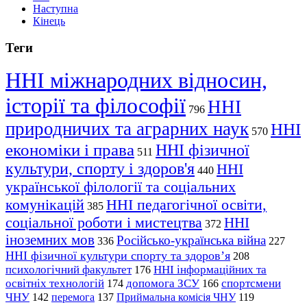
Наступна
Кінець
Теги
ННІ міжнародних відносин,
історії та філософії
ННІ
796
природничих та аграрних наук
ННІ
570
економіки і права
ННІ фізичної
511
культури, спорту і здоров'я
ННІ
440
української філології та соціальних
комунікацій
ННІ педагогічної освіти,
385
соціальної роботи і мистецтва
ННІ
372
іноземних мов
Російсько-українська війна
336
227
ННІ фізичної культури спорту та здоров’я
208
психологічний факультет
ННІ інформаційних та
176
освітніх технологій
допомога ЗСУ
спортсмени
174
166
ЧНУ
перемога
142
137
Приймальна комісія ЧНУ
119