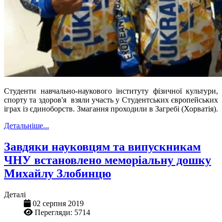
Студенти навчально-наукового інституту фізичної культури,
спорту та здоров'я взяли участь у Студентських європейських
іграх із єдиноборств. Змагання проходили в Загребі (Хорватія).
Детальніше...
Завдяки науковцям та випускникам
ЧНУ встановлено меморіальну дошку
Михайлу Злобинцю
Деталі
02 серпня 2019
Перегляди: 5714