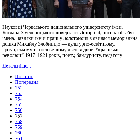
Науковці Черкаського національного університету імені
Богдана Хмельницького повертають історії рідного краї забуті
імена. Завдяки їхній праці у Золотоноші з’явилася меморіальна
дошка Михайлу Злобинцю — культурно-освітньому,
громадському та політичному діячеві доби Української
революції 1917–1921 років, поету, бандуристу, педагогу.
Детальніше...
Початок
Попередня
752
753
754
755
756
757
758
759
760
761