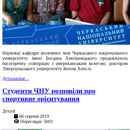
Науковці кафедри іноземних мов Черкаського національного
університету імені Богдана Хмельницького продовжують
багаторічну співпрацю з американським колегою, доктором
Ліверпульського університету Кепом Хенслі.
Детальніше...
Студенти ЧНУ розповіли про
спортивне орієнтування
Деталі
06 серпня 2019
Перегляди: 5693