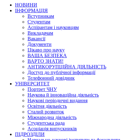
НОВИНИ
ІНФОРМАЦІЯ
Вступникам
Студентам
Аспірантам і науковцям
Викладачам
Вакансії
Документи
Цікаво про науку
ВАША БЕЗПЕКА
ВАРТО ЗНАТИ!
АНТИКОРУПЦІЙНА ДІЯЛЬНІСТЬ
Доступ до публічної інформації
Телефонний довідник
УНІВЕРСИТЕТ
Портрет ЧНУ
Наукова й інноваційна діяльність
Наукові періодичні видання
Освітня діяльність
Сталий розвиток
Міжнародна діяльність
Студентська рада
Асоціація випускників
ПІДРОЗДІЛИ
Навчально-наукові інститути та факультети