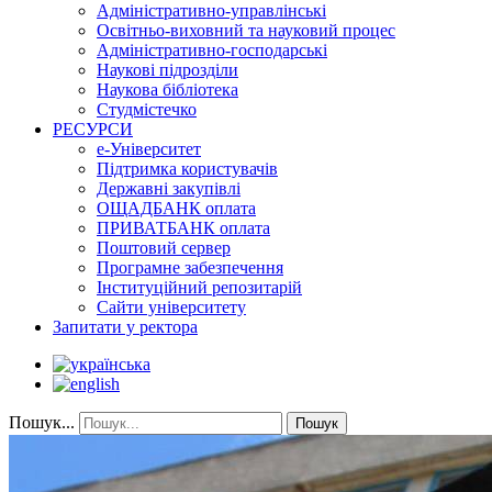
Адміністративно-управлінські
Освітньо-виховний та науковий процес
Адміністративно-господарські
Наукові підрозділи
Наукова бібліотека
Студмістечко
РЕСУРСИ
е-Університет
Підтримка користувачів
Державні закупівлі
ОЩАДБАНК оплата
ПРИВАТБАНК оплата
Поштовий сервер
Програмне забезпечення
Інституційний репозитарій
Сайти університету
Запитати у ректора
Пошук...
Пошук