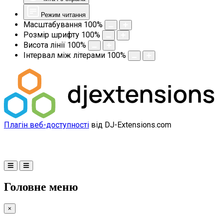
Режим читання
Масштабування
100
%
Розмір шрифту
100
%
Висота лінії
100
%
Інтервал між літерами
100
%
Плагін веб-доступності
від DJ-Extensions.com
Головне меню
×