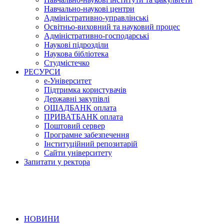
Навчально-наукові центри
Адміністративно-управлінські
Освітньо-виховний та науковий процес
Адміністративно-господарські
Наукові підрозділи
Наукова бібліотека
Студмістечко
РЕСУРСИ
е-Університет
Підтримка користувачів
Державні закупівлі
ОЩАДБАНК оплата
ПРИВАТБАНК оплата
Поштовий сервер
Програмне забезпечення
Інституційний репозитарій
Сайти університету
Запитати у ректора
НОВИНИ