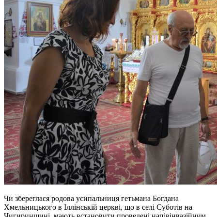
Чи збереглася родова усипальниця гетьмана Богдана
Хмельницького в Іллінській церкві, що в селі Суботів на
Чигиринщині, мають встановити проведені напівінвазійним