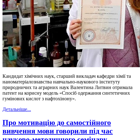
Кандидат хімічних наук, старший викладач кафедри хімії та
наноматеріалознавства навчально-наукового інституту
природничих та аграрних наук Валентина Литвин отримала
патент на корисну модель «Спосіб одержання синтетичних
гумінових кислот з нафтохінону».
Детальніше...
Про мотивацію до самостійного
вивчення мови говорили під час
науково-методичного семінару