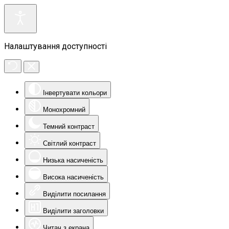
Налаштування доступності
Інвертувати кольори
Монохромний
Темний контраст
Світлий контраст
Низька насиченість
Висока насиченість
Виділити посилання
Виділити заголовки
Читач з екрана