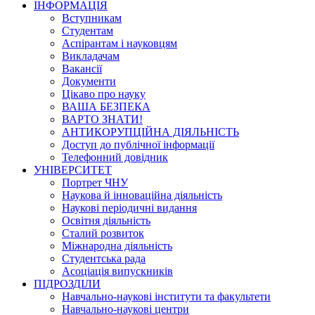
ІНФОРМАЦІЯ
Вступникам
Студентам
Аспірантам і науковцям
Викладачам
Вакансії
Документи
Цікаво про науку
ВАША БЕЗПЕКА
ВАРТО ЗНАТИ!
АНТИКОРУПЦІЙНА ДІЯЛЬНІСТЬ
Доступ до публічної інформації
Телефонний довідник
УНІВЕРСИТЕТ
Портрет ЧНУ
Наукова й інноваційна діяльність
Наукові періодичні видання
Освітня діяльність
Сталий розвиток
Міжнародна діяльність
Студентська рада
Асоціація випускників
ПІДРОЗДІЛИ
Навчально-наукові інститути та факультети
Навчально-наукові центри