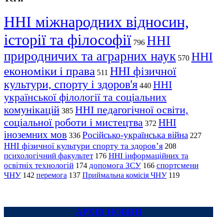
ННІ міжнародних відносин,
історії та філософії
ННІ
796
природничих та аграрних наук
ННІ
570
економіки і права
ННІ фізичної
511
культури, спорту і здоров'я
ННІ
440
української філології та соціальних
комунікацій
ННІ педагогічної освіти,
385
соціальної роботи і мистецтва
ННІ
372
іноземних мов
Російсько-українська війна
336
227
ННІ фізичної культури спорту та здоров’я
208
психологічний факультет
ННІ інформаційних та
176
освітніх технологій
допомога ЗСУ
спортсмени
174
166
ЧНУ
перемога
142
137
Приймальна комісія ЧНУ
119
АРХІВ НОВИН