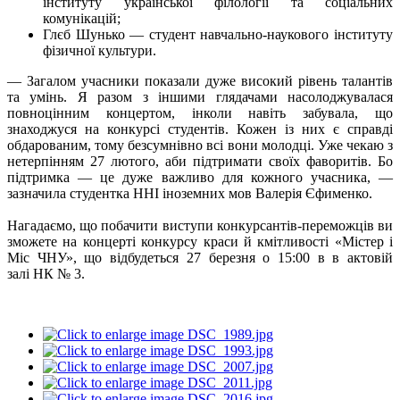
інституту української філології та соціальних
комунікацій;
Глєб Шунько — студент навчально-наукового інституту
фізичної культури.
— Загалом учасники показали дуже високий рівень талантів
та умінь. Я разом з іншими глядачами насолоджувалася
повноцінним концертом, інколи навіть забувала, що
знаходжуся на конкурсі студентів. Кожен із них є справді
обдарованим, тому безсумнівно всі вони молодці. Уже чекаю з
нетерпінням 27 лютого, аби підтримати своїх фаворитів. Бо
підтримка — це дуже важливо для кожного учасника, —
зазначила студентка ННІ іноземних мов Валерія Єфименко.
Нагадаємо, що побачити виступи конкурсантів-переможців ви
зможете на концерті конкурсу краси й кмітливості «Містер і
Міс ЧНУ», що відбудеться
27 березня о 15:00 в
в актовій
залі
НК № 3.