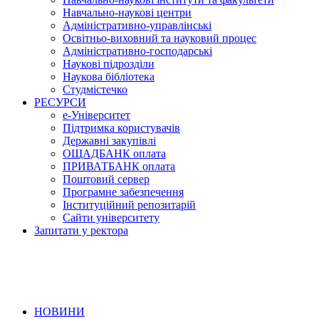
Навчально-наукові центри
Адміністративно-управлінські
Освітньо-виховний та науковий процес
Адміністративно-господарські
Наукові підрозділи
Наукова бібліотека
Студмістечко
РЕСУРСИ
е-Університет
Підтримка користувачів
Державні закупівлі
ОЩАДБАНК оплата
ПРИВАТБАНК оплата
Поштовий сервер
Програмне забезпечення
Інституційний репозитарій
Сайти університету
Запитати у ректора
НОВИНИ