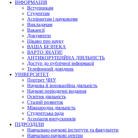
ІНФОРМАЦІЯ
Вступникам
Студентам
Аспірантам і науковцям
Викладачам
Вакансії
Документи
Цікаво про науку
ВАША БЕЗПЕКА
ВАРТО ЗНАТИ!
АНТИКОРУПЦІЙНА ДІЯЛЬНІСТЬ
Доступ до публічної інформації
Телефонний довідник
УНІВЕРСИТЕТ
Портрет ЧНУ
Наукова й інноваційна діяльність
Наукові періодичні видання
Освітня діяльність
Сталий розвиток
Міжнародна діяльність
Студентська рада
Асоціація випускників
ПІДРОЗДІЛИ
Навчально-наукові інститути та факультети
Навчально-наукові центри