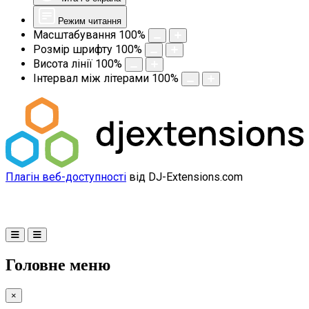
Режим читання
Масштабування
100
%
Розмір шрифту
100
%
Висота лінії
100
%
Інтервал між літерами
100
%
Плагін веб-доступності
від DJ-Extensions.com
Головне меню
×