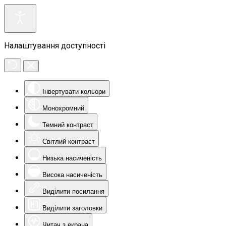
Налаштування доступності
Інвертувати кольори
Монохромний
Темний контраст
Світлий контраст
Низька насиченість
Висока насиченість
Виділити посилання
Виділити заголовки
Читач з екрана