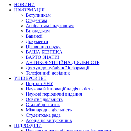
НОВИНИ
ІНФОРМАЦІЯ
Вступникам
Студентам
Аспірантам і науковцям
Викладачам
Вакансії
Документи
Цікаво про науку
ВАША БЕЗПЕКА
ВАРТО ЗНАТИ!
АНТИКОРУПЦІЙНА ДІЯЛЬНІСТЬ
Доступ до публічної інформації
Телефонний довідник
УНІВЕРСИТЕТ
Портрет ЧНУ
Наукова й інноваційна діяльність
Наукові періодичні видання
Освітня діяльність
Сталий розвиток
Міжнародна діяльність
Студентська рада
Асоціація випускників
ПІДРОЗДІЛИ
Навчально-наукові інститути та факультети