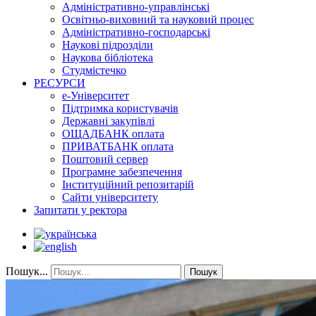
Адміністративно-управлінські
Освітньо-виховний та науковий процес
Адміністративно-господарські
Наукові підрозділи
Наукова бібліотека
Студмістечко
РЕСУРСИ
е-Університет
Підтримка користувачів
Державні закупівлі
ОЩАДБАНК оплата
ПРИВАТБАНК оплата
Поштовий сервер
Програмне забезпечення
Інституційний репозитарій
Сайти університету
Запитати у ректора
Пошук...
Пошук