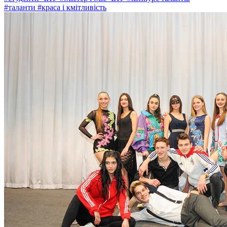
#таланти
#краса і кмітливість