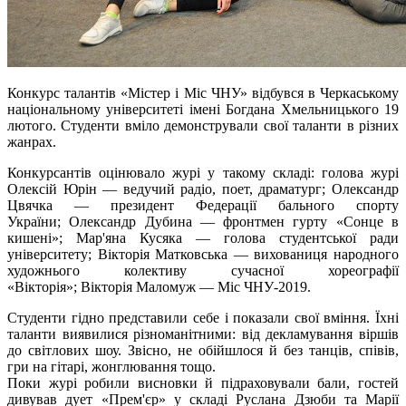
Конкурс талантів «Містер і Міс ЧНУ» відбувся в Черкаському
національному університеті імені Богдана Хмельницького 19
лютого. Студенти вміло демонстрували свої таланти в різних
жанрах.
Конкурсантів оцінювало журі у такому складі: голова журі
Олексій Юрін — ведучий радіо, поет, драматург; Олександр
Цвячка — президент Федерації бального спорту
України; Олександр Дубина — фронтмен гурту «Сонце в
кишені»; Мар'яна Кусяка — голова студентської ради
університету; Вікторія Матковська — вихованиця народного
художнього колективу сучасної хореографії
«Вікторія»; Вікторія Маломуж — Міс ЧНУ-2019.
Студенти гідно представили себе і показали свої вміння. Їхні
таланти виявилися різноманітними: від декламування віршів
до світлових шоу. Звісно, не обійшлося й без танців, співів,
гри на гітарі, жонглювання тощо.
Поки журі робили висновки й підраховували бали, гостей
дивував дует «Прем'єр» у складі Руслана Дзюби та Марії