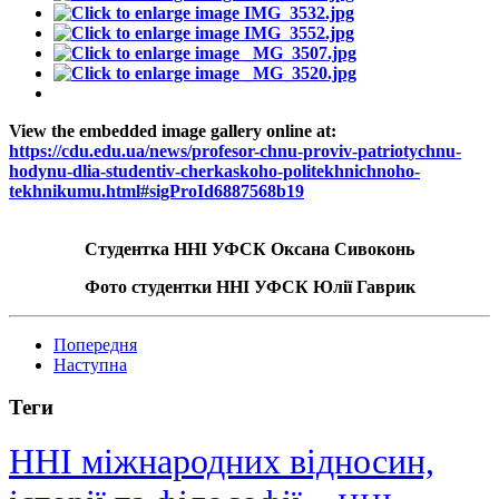
View the embedded image gallery online at:
https://cdu.edu.ua/news/profesor-chnu-proviv-patriotychnu-
hodynu-dlia-studentiv-cherkaskoho-politekhnichnoho-
tekhnikumu.html#sigProId6887568b19
Студентка ННІ УФСК Оксана Сивоконь
Фото студентки ННІ УФСК Юлії Гаврик
Попередня
Наступна
Теги
ННІ міжнародних відносин,