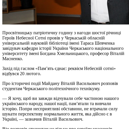
Просвітницьку патріотичну годину з нагоди шостої річниці
Героїв Небесної Сотні провів у Черкаській обласній
універсальній науковій бібліотеці імені Тараса Шевченка
завідувач кафедри історії України Черкаського національного
університету імені Богдана Хмельницького, професор Віталій
Масненко.
Захід під гаслом «Пам’ять єднає: реквієм Небесній сотні»
відбувся 20 лютого.
Про історичні події Майдану Віталій Васильович розповів
студентам Черкаського політехнічного технікуму.
— Я хочу, щоб ви завжди відчували себе частиною нашого
українського народу, нашої нації, пам’ятали та вивчали
історію. Попри несприятливі обставини, не втрачали силу
шукати перспективу нормального життя, яка дійсно є в
Україні, — зазначив Віталій Васильович.
Він розповів студентам не тільки про героїзм учасників