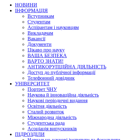
НОВИНИ
ІНФОРМАЦІЯ
Вступникам
Студентам
Аспірантам і науковцям
Викладачам
Вакансії
Документи
Цікаво про науку
ВАША БЕЗПЕКА
ВАРТО ЗНАТИ!
АНТИКОРУПЦІЙНА ДІЯЛЬНІСТЬ
Доступ до публічної інформації
Телефонний довідник
УНІВЕРСИТЕТ
Портрет ЧНУ
Наукова й інноваційна діяльність
Наукові періодичні видання
Освітня діяльність
Сталий розвиток
Міжнародна діяльність
Студентська рада
Асоціація випускників
ПІДРОЗДІЛИ
Навчально-наукові інститути та факультети