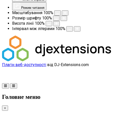
Режим читання
Масштабування
100
%
Розмір шрифту
100
%
Висота лінії
100
%
Інтервал між літерами
100
%
Плагін веб-доступності
від DJ-Extensions.com
Головне меню
×