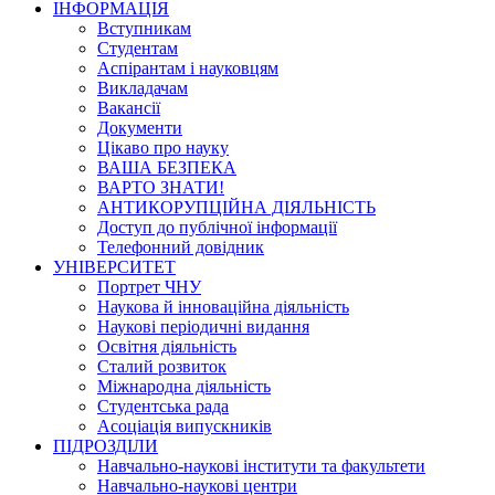
ІНФОРМАЦІЯ
Вступникам
Студентам
Аспірантам і науковцям
Викладачам
Вакансії
Документи
Цікаво про науку
ВАША БЕЗПЕКА
ВАРТО ЗНАТИ!
АНТИКОРУПЦІЙНА ДІЯЛЬНІСТЬ
Доступ до публічної інформації
Телефонний довідник
УНІВЕРСИТЕТ
Портрет ЧНУ
Наукова й інноваційна діяльність
Наукові періодичні видання
Освітня діяльність
Сталий розвиток
Міжнародна діяльність
Студентська рада
Асоціація випускників
ПІДРОЗДІЛИ
Навчально-наукові інститути та факультети
Навчально-наукові центри