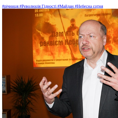
#річниця
#Революція Гідності
#Майдан
#Небесна сотня