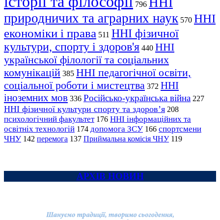
історії та філософії
ННІ
796
природничих та аграрних наук
ННІ
570
економіки і права
ННІ фізичної
511
культури, спорту і здоров'я
ННІ
440
української філології та соціальних
комунікацій
ННІ педагогічної освіти,
385
соціальної роботи і мистецтва
ННІ
372
іноземних мов
Російсько-українська війна
336
227
ННІ фізичної культури спорту та здоров’я
208
психологічний факультет
ННІ інформаційних та
176
освітніх технологій
допомога ЗСУ
спортсмени
174
166
ЧНУ
перемога
142
137
Приймальна комісія ЧНУ
119
АРХІВ НОВИН