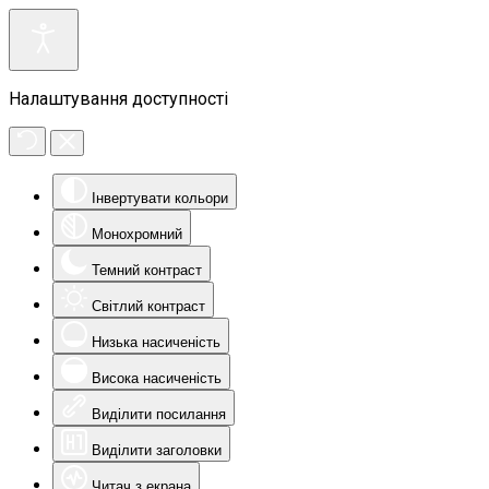
Налаштування доступності
Інвертувати кольори
Монохромний
Темний контраст
Світлий контраст
Низька насиченість
Висока насиченість
Виділити посилання
Виділити заголовки
Читач з екрана