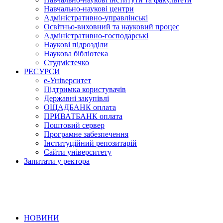
Навчально-наукові центри
Адміністративно-управлінські
Освітньо-виховний та науковий процес
Адміністративно-господарські
Наукові підрозділи
Наукова бібліотека
Студмістечко
РЕСУРСИ
е-Університет
Підтримка користувачів
Державні закупівлі
ОЩАДБАНК оплата
ПРИВАТБАНК оплата
Поштовий сервер
Програмне забезпечення
Інституційний репозитарій
Сайти університету
Запитати у ректора
НОВИНИ