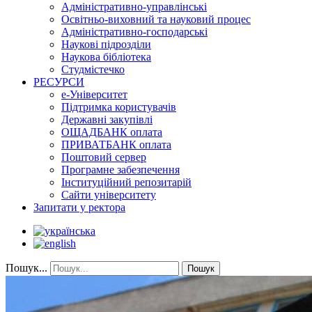
Адміністративно-управлінські
Освітньо-виховний та науковий процес
Адміністративно-господарські
Наукові підрозділи
Наукова бібліотека
Студмістечко
РЕСУРСИ
е-Університет
Підтримка користувачів
Державні закупівлі
ОЩАДБАНК оплата
ПРИВАТБАНК оплата
Поштовий сервер
Програмне забезпечення
Інституційний репозитарій
Сайти університету
Запитати у ректора
Пошук...
Пошук