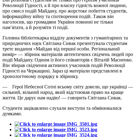
Революції Гідності, а й про власну гідність кожної людини,
про смисл подій Майдану, про жорстоке побиття студентів,
інформаційну війну та спотворення подій. Також він
наголосив, що громадяни України повинні не тільки
пам’ятати, а й розуміти ті події.
Головна бібліотекарка відділу документів з гуманітарних та
природничих наук Світлана Сивак презентувала студентам
третє видання «Майдан від першої особи. Регіональний
вимір» — збірник матеріалів автентичних свідчень людей про
події Майдану. Одним із його співавторів є Віталій Масненко.
Він збирав свідчення активних учасників подій Революції
Гідності на Черкащині. Зараз ці матеріали представлені в
хронологічному порядку в збірнику.
— Герої Небесної Сотні всьому світу довели, що українці —
сильний, вільний народ, який відстоював право на краще
життя. Це дарує нам надію! — говорить Світлана Сивак.
Студенти зацікавлено слухали виступи та обмінювалися
думками.