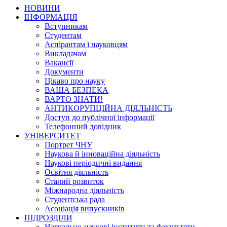
НОВИНИ
ІНФОРМАЦІЯ
Вступникам
Студентам
Аспірантам і науковцям
Викладачам
Вакансії
Документи
Цікаво про науку
ВАША БЕЗПЕКА
ВАРТО ЗНАТИ!
АНТИКОРУПЦІЙНА ДІЯЛЬНІСТЬ
Доступ до публічної інформації
Телефонний довідник
УНІВЕРСИТЕТ
Портрет ЧНУ
Наукова й інноваційна діяльність
Наукові періодичні видання
Освітня діяльність
Сталий розвиток
Міжнародна діяльність
Студентська рада
Асоціація випускників
ПІДРОЗДІЛИ
Навчально-наукові інститути та факультети