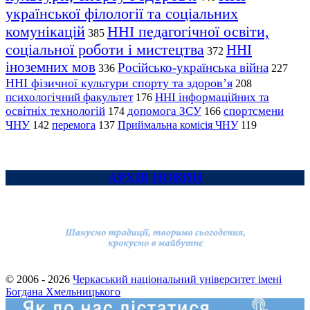
української філології та соціальних
комунікацій
ННІ педагогічної освіти,
385
соціальної роботи і мистецтва
ННІ
372
іноземних мов
Російсько-українська війна
336
227
ННІ фізичної культури спорту та здоров’я
208
психологічний факультет
ННІ інформаційних та
176
освітніх технологій
допомога ЗСУ
спортсмени
174
166
ЧНУ
перемога
142
137
Приймальна комісія ЧНУ
119
АРХІВ НОВИН
© 2006 - 2026
Черкаський національний університет імені
Богдана Хмельницького