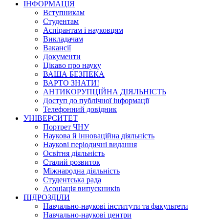
ІНФОРМАЦІЯ
Вступникам
Студентам
Аспірантам і науковцям
Викладачам
Вакансії
Документи
Цікаво про науку
ВАША БЕЗПЕКА
ВАРТО ЗНАТИ!
АНТИКОРУПЦІЙНА ДІЯЛЬНІСТЬ
Доступ до публічної інформації
Телефонний довідник
УНІВЕРСИТЕТ
Портрет ЧНУ
Наукова й інноваційна діяльність
Наукові періодичні видання
Освітня діяльність
Сталий розвиток
Міжнародна діяльність
Студентська рада
Асоціація випускників
ПІДРОЗДІЛИ
Навчально-наукові інститути та факультети
Навчально-наукові центри