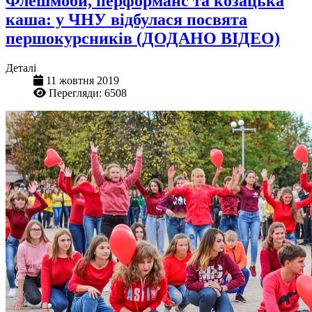
Флешмоби, перформанс та козацька
каша: у ЧНУ відбулася посвята
першокурсників (ДОДАНО ВІДЕО)
Деталі
11 жовтня 2019
Перегляди: 6508