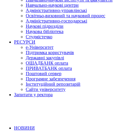
Навчально-наукові центри
Адміністративно-управлінські
Освітньо-виховний та науковий процес
Адміністративно-господарські
Наукові підрозділи
Наукова бібліотека
Студмістечко
РЕСУРСИ
е-Університет
Підтримка користувачів
Державні закупівлі
ОЩАДБАНК оплата
ПРИВАТБАНК оплата
Поштовий сервер
Програмне забезпечення
Інституційний репозитарій
Сайти університету
Запитати у ректора
НОВИНИ