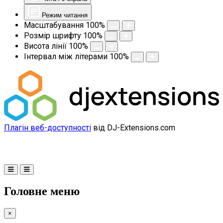
Режим читання
Масштабування
100
%
Розмір шрифту
100
%
Висота лінії
100
%
Інтервал між літерами
100
%
Плагін веб-доступності
від DJ-Extensions.com
Головне меню
×