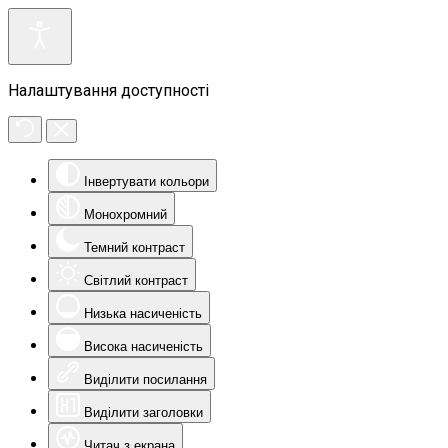
Налаштування доступності
Інвертувати кольори
Монохромний
Темний контраст
Світлий контраст
Низька насиченість
Висока насиченість
Виділити посилання
Виділити заголовки
Читач з екрана