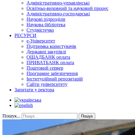
Адміністративно-управлінські
Освітньо-виховний та науковий процес
Адміністративно-господарські
Наукові підрозділи
Наукова бібліотека
Студмістечко
РЕСУРСИ
е-Університет
Підтримка користувачів
Державні закупівлі
ОЩАДБАНК оплата
ПРИВАТБАНК оплата
Поштовий сервер
Програмне забезпечення
Інституційний репозитарій
Сайти університету
Запитати у ректора
Пошук...
Пошук