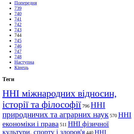
Попередня
739
740
741
742
743
744
745
746
747
748
Наступна
Кінець
Теги
ННІ міжнародних відносин,
історії та філософії
ННІ
796
природничих та аграрних наук
ННІ
570
економіки і права
ННІ фізичної
511
культури, спорту і здоров'я
ННІ
440