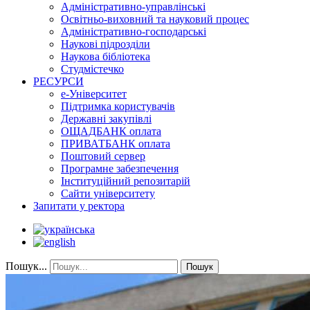
Адміністративно-управлінські
Освітньо-виховний та науковий процес
Адміністративно-господарські
Наукові підрозділи
Наукова бібліотека
Студмістечко
РЕСУРСИ
е-Університет
Підтримка користувачів
Державні закупівлі
ОЩАДБАНК оплата
ПРИВАТБАНК оплата
Поштовий сервер
Програмне забезпечення
Інституційний репозитарій
Сайти університету
Запитати у ректора
Пошук...
Пошук