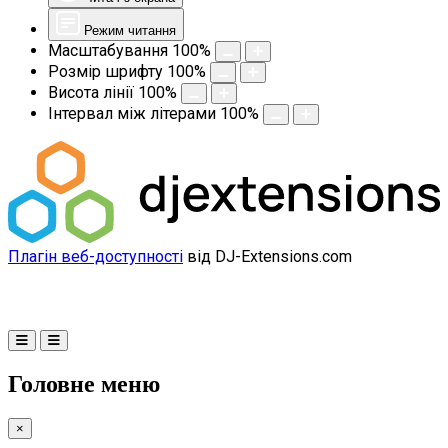
Режим читання
Масштабування
100
%
Розмір шрифту
100
%
Висота лінії
100
%
Інтервал між літерами
100
%
Плагін веб-доступності
від DJ-Extensions.com
Головне меню
×