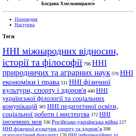
Богдана Хмельницького
Попередня
Наступна
Теги
ННІ міжнародних відносин,
історії та філософії
ННІ
796
природничих та аграрних наук
ННІ
570
економіки і права
ННІ фізичної
511
культури, спорту і здоров'я
ННІ
440
української філології та соціальних
комунікацій
ННІ педагогічної освіти,
385
соціальної роботи і мистецтва
ННІ
372
іноземних мов
Російсько-українська війна
336
227
ННІ фізичної культури спорту та здоров’я
208
психологічний факультет
ННІ інформаційних та
176