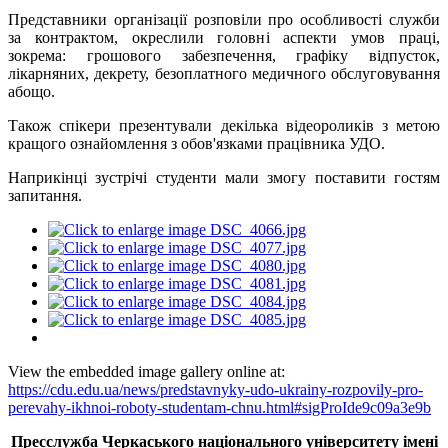
Представники організації розповіли про особливості служби
за контрактом, окреслили головні аспекти умов праці,
зокрема: грошового забезпечення, графіку відпусток,
лікарняних, декрету, безоплатного медичного обслуговування
абощо.
Також спікери презентували декілька відеороликів з метою
кращого ознайомлення з обов'язками працівника УДО.
Наприкінці зустрічі студенти мали змогу поставити гостям
запитання.
View the embedded image gallery online at:
https://cdu.edu.ua/news/predstavnyky-udo-ukrainy-rozpovily-pro-
perevahy-ikhnoi-roboty-studentam-chnu.html#sigProIde9c09a3e9b
Пресслужба Черкаського національного університету імені