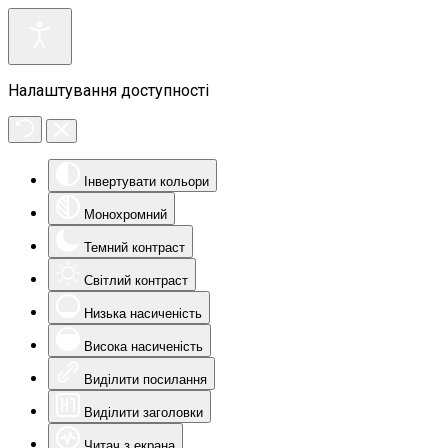
Налаштування доступності
Інвертувати кольори
Монохромний
Темний контраст
Світлий контраст
Низька насиченість
Висока насиченість
Виділити посилання
Виділити заголовки
Читач з екрана