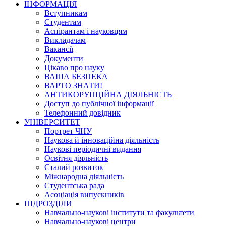
ІНФОРМАЦІЯ
Вступникам
Студентам
Аспірантам і науковцям
Викладачам
Вакансії
Документи
Цікаво про науку
ВАША БЕЗПЕКА
ВАРТО ЗНАТИ!
АНТИКОРУПЦІЙНА ДІЯЛЬНІСТЬ
Доступ до публічної інформації
Телефонний довідник
УНІВЕРСИТЕТ
Портрет ЧНУ
Наукова й інноваційна діяльність
Наукові періодичні видання
Освітня діяльність
Сталий розвиток
Міжнародна діяльність
Студентська рада
Асоціація випускників
ПІДРОЗДІЛИ
Навчально-наукові інститути та факультети
Навчально-наукові центри