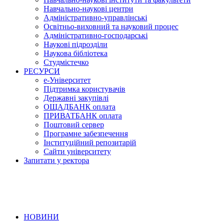
Навчально-наукові центри
Адміністративно-управлінські
Освітньо-виховний та науковий процес
Адміністративно-господарські
Наукові підрозділи
Наукова бібліотека
Студмістечко
РЕСУРСИ
е-Університет
Підтримка користувачів
Державні закупівлі
ОЩАДБАНК оплата
ПРИВАТБАНК оплата
Поштовий сервер
Програмне забезпечення
Інституційний репозитарій
Сайти університету
Запитати у ректора
НОВИНИ