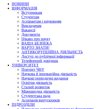
НОВИНИ
ІНФОРМАЦІЯ
Вступникам
Студентам
Аспірантам і науковцям
Викладачам
Вакансії
Документи
Цікаво про науку
ВАША БЕЗПЕКА
ВАРТО ЗНАТИ!
АНТИКОРУПЦІЙНА ДІЯЛЬНІСТЬ
Доступ до публічної інформації
Телефонний довідник
УНІВЕРСИТЕТ
Портрет ЧНУ
Наукова й інноваційна діяльність
Наукові періодичні видання
Освітня діяльність
Сталий розвиток
Міжнародна діяльність
Студентська рада
Асоціація випускників
ПІДРОЗДІЛИ
Навчально-наукові інститути та факультети