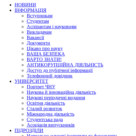
НОВИНИ
ІНФОРМАЦІЯ
Вступникам
Студентам
Аспірантам і науковцям
Викладачам
Вакансії
Документи
Цікаво про науку
ВАША БЕЗПЕКА
ВАРТО ЗНАТИ!
АНТИКОРУПЦІЙНА ДІЯЛЬНІСТЬ
Доступ до публічної інформації
Телефонний довідник
УНІВЕРСИТЕТ
Портрет ЧНУ
Наукова й інноваційна діяльність
Наукові періодичні видання
Освітня діяльність
Сталий розвиток
Міжнародна діяльність
Студентська рада
Асоціація випускників
ПІДРОЗДІЛИ
Навчально-наукові інститути та факультети