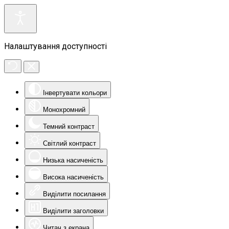
Налаштування доступності
Інвертувати кольори
Монохромний
Темний контраст
Світлий контраст
Низька насиченість
Висока насиченість
Виділити посилання
Виділити заголовки
Читач з екрана