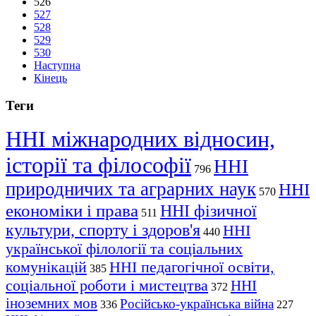
526
527
528
529
530
Наступна
Кінець
Теги
ННІ міжнародних відносин,
історії та філософії
ННІ
796
природничих та аграрних наук
ННІ
570
економіки і права
ННІ фізичної
511
культури, спорту і здоров'я
ННІ
440
української філології та соціальних
комунікацій
ННІ педагогічної освіти,
385
соціальної роботи і мистецтва
ННІ
372
іноземних мов
Російсько-українська війна
336
227