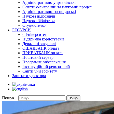
Адміністративно-управлінські
Освітньо-виховний та науковий процес
Адміністративно-господарські
Наукові підрозділи
Наукова бібліотека
Студмістечко
РЕСУРСИ
е-Університет
Підтримка користувачів
Державні закупівлі
ОЩАДБАНК оплата
ПРИВАТБАНК оплата
Поштовий сервер
Програмне забезпечення
Інституційний репозитарій
Сайти університету
Запитати у ректора
Пошук...
Пошук