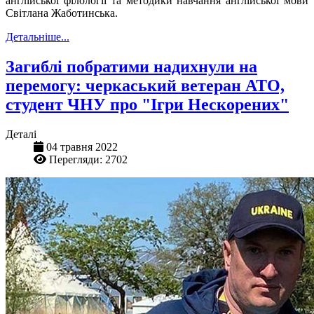
англійської філології та методики навчання англійської мови
Світлана Жаботинська.
Детальніше...
Загиблі побратими надихнули на
перемогу: черкаський ветеран АТО,
студент ЧНУ про "Ігри Нескорених"
Деталі
04 травня 2022
Перегляди: 2702