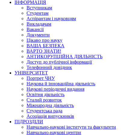
ІНФОРМАЦІЯ
Вступникам
Студентам
Аспірантам і науковцям
Викладачам
Вакансії
Документи
Цікаво про науку
ВАША БЕЗПЕКА
ВАРТО ЗНАТИ!
АНТИКОРУПЦІЙНА ДІЯЛЬНІСТЬ
Доступ до публічної інформації
Телефонний довідник
УНІВЕРСИТЕТ
Портрет ЧНУ
Наукова й інноваційна діяльність
Наукові періодичні видання
Освітня діяльність
Сталий розвиток
Міжнародна діяльність
Студентська рада
Асоціація випускників
ПІДРОЗДІЛИ
Навчально-наукові інститути та факультети
Навчально-наукові центри