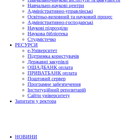
Навчально-наукові центри
Адміністративно-управлінські
Освітньо-виховний та науковий процес
Адміністративно-господарські
Наукові підрозділи
Наукова бібліотека
Студмістечко
РЕСУРСИ
е-Університет
Підтримка користувачів
Державні закупівлі
ОЩАДБАНК оплата
ПРИВАТБАНК оплата
Поштовий сервер
Програмне забезпечення
Інституційний репозитарій
Сайти університету
Запитати у ректора
НОВИНИ