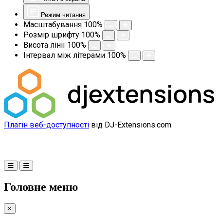
Режим читання
Масштабування
100
%
Розмір шрифту
100
%
Висота лінії
100
%
Інтервал між літерами
100
%
Плагін веб-доступності
від DJ-Extensions.com
Головне меню
×