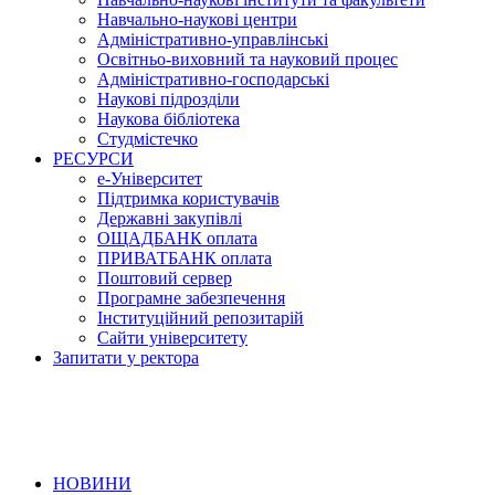
Навчально-наукові центри
Адміністративно-управлінські
Освітньо-виховний та науковий процес
Адміністративно-господарські
Наукові підрозділи
Наукова бібліотека
Студмістечко
РЕСУРСИ
е-Університет
Підтримка користувачів
Державні закупівлі
ОЩАДБАНК оплата
ПРИВАТБАНК оплата
Поштовий сервер
Програмне забезпечення
Інституційний репозитарій
Сайти університету
Запитати у ректора
НОВИНИ