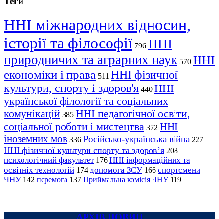
Теги
ННІ міжнародних відносин,
історії та філософії
ННІ
796
природничих та аграрних наук
ННІ
570
економіки і права
ННІ фізичної
511
культури, спорту і здоров'я
ННІ
440
української філології та соціальних
комунікацій
ННІ педагогічної освіти,
385
соціальної роботи і мистецтва
ННІ
372
іноземних мов
Російсько-українська війна
336
227
ННІ фізичної культури спорту та здоров’я
208
психологічний факультет
ННІ інформаційних та
176
освітніх технологій
допомога ЗСУ
спортсмени
174
166
ЧНУ
перемога
142
137
Приймальна комісія ЧНУ
119
АРХІВ НОВИН