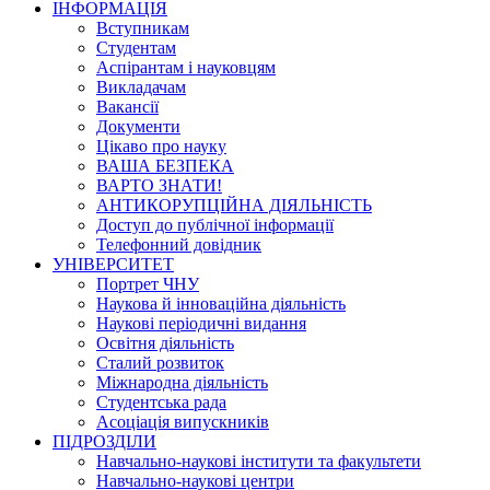
ІНФОРМАЦІЯ
Вступникам
Студентам
Аспірантам і науковцям
Викладачам
Вакансії
Документи
Цікаво про науку
ВАША БЕЗПЕКА
ВАРТО ЗНАТИ!
АНТИКОРУПЦІЙНА ДІЯЛЬНІСТЬ
Доступ до публічної інформації
Телефонний довідник
УНІВЕРСИТЕТ
Портрет ЧНУ
Наукова й інноваційна діяльність
Наукові періодичні видання
Освітня діяльність
Сталий розвиток
Міжнародна діяльність
Студентська рада
Асоціація випускників
ПІДРОЗДІЛИ
Навчально-наукові інститути та факультети
Навчально-наукові центри