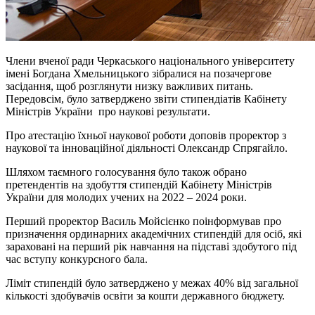
Члени вченої ради Черкаського національного університету
імені Богдана Хмельницького зібралися на позачергове
засідання, щоб розглянути низку важливих питань.
Передовсім, було затверджено звіти стипендіатів Кабінету
Міністрів України про наукові результати.
Про атестацію їхньої наукової роботи доповів проректор з
наукової та інноваційної діяльності Олександр Спрягайло.
Шляхом таємного голосування було також обрано
претендентів на здобуття стипендій Кабінету Міністрів
України для молодих учених на 2022 – 2024 роки.
Перший проректор Василь Мойсієнко поінформував про
призначення ординарних академічних стипендій для осіб, які
зараховані на перший рік навчання на підставі здобутого під
час вступу конкурсного бала.
Ліміт стипендій було затверджено у межах 40% від загальної
кількості здобувачів освіти за кошти державного бюджету.