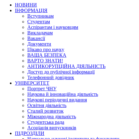
НОВИНИ
ІНФОРМАЦІЯ
Вступникам
Студентам
Аспірантам і науковцям
Викладачам
Вакансії
Документи
Цікаво про науку
ВАША БЕЗПЕКА
ВАРТО ЗНАТИ!
АНТИКОРУПЦІЙНА ДІЯЛЬНІСТЬ
Доступ до публічної інформації
Телефонний довідник
УНІВЕРСИТЕТ
Портрет ЧНУ
Наукова й інноваційна діяльність
Наукові періодичні видання
Освітня діяльність
Сталий розвиток
Міжнародна діяльність
Студентська рада
Асоціація випускників
ПІДРОЗДІЛИ
Навчально-наукові інститути та факультети