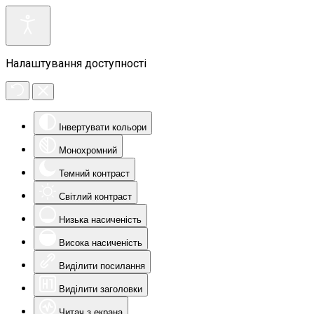
Налаштування доступності
Інвертувати кольори
Монохромний
Темний контраст
Світлий контраст
Низька насиченість
Висока насиченість
Виділити посилання
Виділити заголовки
Читач з екрана