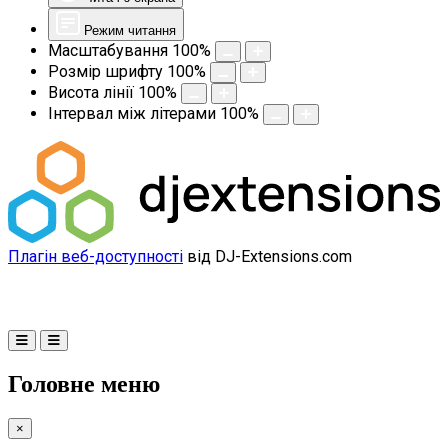
Режим читання
Масштабування
100
%
Розмір шрифту
100
%
Висота лінії
100
%
Інтервал між літерами
100
%
Плагін веб-доступності
від DJ-Extensions.com
Головне меню
×