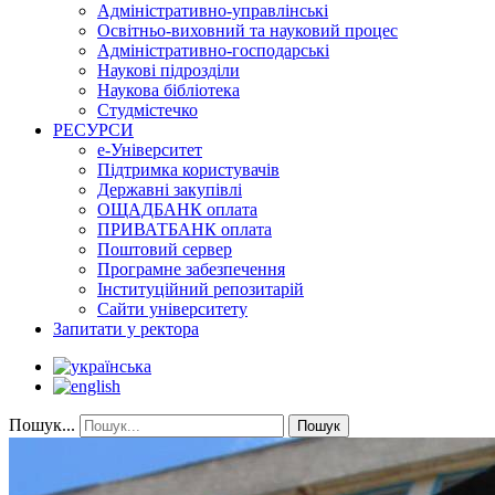
Адміністративно-управлінські
Освітньо-виховний та науковий процес
Адміністративно-господарські
Наукові підрозділи
Наукова бібліотека
Студмістечко
РЕСУРСИ
е-Університет
Підтримка користувачів
Державні закупівлі
ОЩАДБАНК оплата
ПРИВАТБАНК оплата
Поштовий сервер
Програмне забезпечення
Інституційний репозитарій
Сайти університету
Запитати у ректора
Пошук...
Пошук