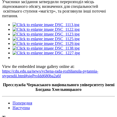
Учасники засідання затвердили перерозподіл місць
ліцензованого обсягу, визначених для спеціальностей
освітнього ступеня «магістр», та розглянули інші поточні
питання.
View the embedded image gallery online at:
https://cdu.edu.ua/news/vchena-rada-rozhlianula-pytannia-
stypendii.html#sigProIdd680ba2a6f
Пресслужба Черкаського національного університету імені
Богдана Хмельницького
Попередня
Наступна