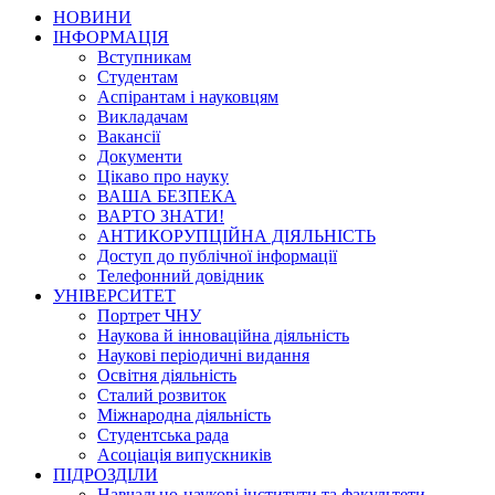
НОВИНИ
ІНФОРМАЦІЯ
Вступникам
Студентам
Аспірантам і науковцям
Викладачам
Вакансії
Документи
Цікаво про науку
ВАША БЕЗПЕКА
ВАРТО ЗНАТИ!
АНТИКОРУПЦІЙНА ДІЯЛЬНІСТЬ
Доступ до публічної інформації
Телефонний довідник
УНІВЕРСИТЕТ
Портрет ЧНУ
Наукова й інноваційна діяльність
Наукові періодичні видання
Освітня діяльність
Сталий розвиток
Міжнародна діяльність
Студентська рада
Асоціація випускників
ПІДРОЗДІЛИ
Навчально-наукові інститути та факультети