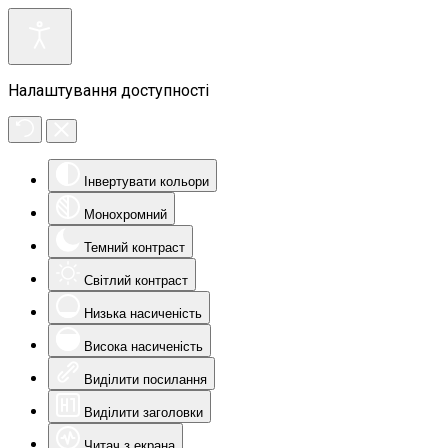
Налаштування доступності
Інвертувати кольори
Монохромний
Темний контраст
Світлий контраст
Низька насиченість
Висока насиченість
Виділити посилання
Виділити заголовки
Читач з екрана