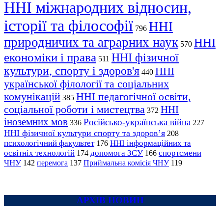
ННІ міжнародних відносин,
історії та філософії
ННІ
796
природничих та аграрних наук
ННІ
570
економіки і права
ННІ фізичної
511
культури, спорту і здоров'я
ННІ
440
української філології та соціальних
комунікацій
ННІ педагогічної освіти,
385
соціальної роботи і мистецтва
ННІ
372
іноземних мов
Російсько-українська війна
336
227
ННІ фізичної культури спорту та здоров’я
208
психологічний факультет
ННІ інформаційних та
176
освітніх технологій
допомога ЗСУ
спортсмени
174
166
ЧНУ
перемога
142
137
Приймальна комісія ЧНУ
119
АРХІВ НОВИН