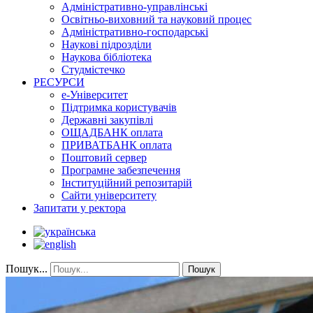
Адміністративно-управлінські
Освітньо-виховний та науковий процес
Адміністративно-господарські
Наукові підрозділи
Наукова бібліотека
Студмістечко
РЕСУРСИ
е-Університет
Підтримка користувачів
Державні закупівлі
ОЩАДБАНК оплата
ПРИВАТБАНК оплата
Поштовий сервер
Програмне забезпечення
Інституційний репозитарій
Сайти університету
Запитати у ректора
Пошук...
Пошук