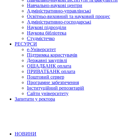
Навчально-наукові центри
Адміністративно-управлінські
Освітньо-виховний та науковий процес
Адміністративно-господарські
Наукові підрозділи
Наукова бібліотека
Студмістечко
РЕСУРСИ
е-Університет
Підтримка користувачів
Державні закупівлі
ОЩАДБАНК оплата
ПРИВАТБАНК оплата
Поштовий сервер
Програмне забезпечення
Інституційний репозитарій
Сайти університету
Запитати у ректора
НОВИНИ