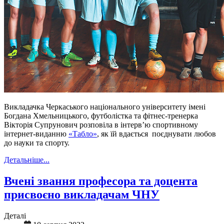
Викладачка Черкаського національного університету імені
Богдана Хмельницького, футболістка та фітнес-тренерка
Вікторія Супрунович розповіла в інтерв’ю спортивному
інтернет-виданню
«Табло»
, як їй вдається поєднувати любов
до науки та спорту.
Детальніше...
Вчені звання професора та доцента
присвоєно викладачам ЧНУ
Деталі