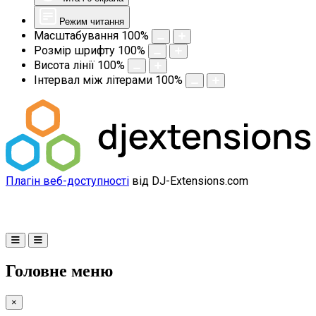
Режим читання
Масштабування
100
%
Розмір шрифту
100
%
Висота лінії
100
%
Інтервал між літерами
100
%
Плагін веб-доступності
від DJ-Extensions.com
Головне меню
×