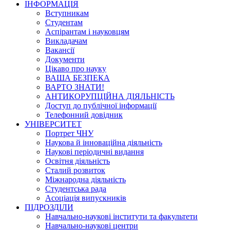
ІНФОРМАЦІЯ
Вступникам
Студентам
Аспірантам і науковцям
Викладачам
Вакансії
Документи
Цікаво про науку
ВАША БЕЗПЕКА
ВАРТО ЗНАТИ!
АНТИКОРУПЦІЙНА ДІЯЛЬНІСТЬ
Доступ до публічної інформації
Телефонний довідник
УНІВЕРСИТЕТ
Портрет ЧНУ
Наукова й інноваційна діяльність
Наукові періодичні видання
Освітня діяльність
Сталий розвиток
Міжнародна діяльність
Студентська рада
Асоціація випускників
ПІДРОЗДІЛИ
Навчально-наукові інститути та факультети
Навчально-наукові центри