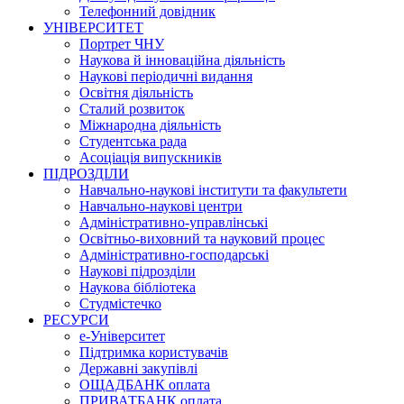
Телефонний довідник
УНІВЕРСИТЕТ
Портрет ЧНУ
Наукова й інноваційна діяльність
Наукові періодичні видання
Освітня діяльність
Сталий розвиток
Міжнародна діяльність
Студентська рада
Асоціація випускників
ПІДРОЗДІЛИ
Навчально-наукові інститути та факультети
Навчально-наукові центри
Адміністративно-управлінські
Освітньо-виховний та науковий процес
Адміністративно-господарські
Наукові підрозділи
Наукова бібліотека
Студмістечко
РЕСУРСИ
е-Університет
Підтримка користувачів
Державні закупівлі
ОЩАДБАНК оплата
ПРИВАТБАНК оплата