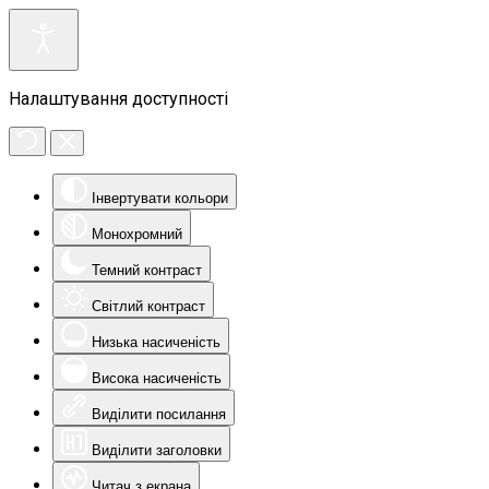
Налаштування доступності
Інвертувати кольори
Монохромний
Темний контраст
Світлий контраст
Низька насиченість
Висока насиченість
Виділити посилання
Виділити заголовки
Читач з екрана