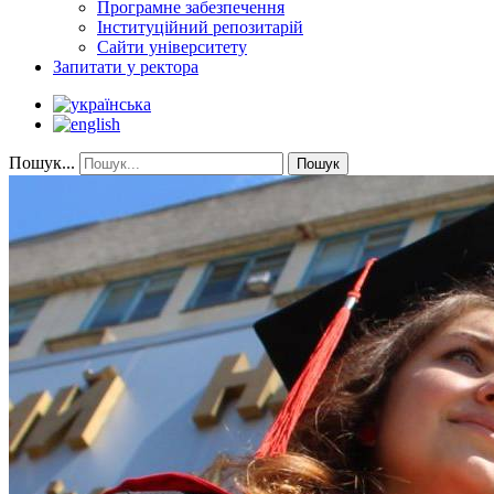
Програмне забезпечення
Інституційний репозитарій
Сайти університету
Запитати у ректора
Пошук...
Пошук