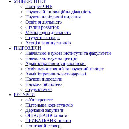
УНІВЕРСИТЕТ
Портрет ЧНУ
Наукова й інноваційна діяльність
Наукові періодичні видання
Освітня діяльність
Сталий розвиток
Міжнародна діяльність
Студентська рада
Асоціація випускників
ПІДРОЗДІЛИ
Навчально-наукові інститути та факультети
Навчально-наукові центри
Адміністративно-управлінські
Освітньо-виховний та науковий процес
Адміністративно-господарські
Наукові підрозділи
Наукова бібліотека
Студмістечко
РЕСУРСИ
е-Університет
Підтримка користувачів
Державні закупівлі
ОЩАДБАНК оплата
ПРИВАТБАНК оплата
Поштовий сервер