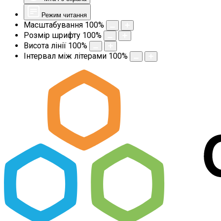
Режим читання
Масштабування
100
%
Розмір шрифту
100
%
Висота лінії
100
%
Інтервал між літерами
100
%