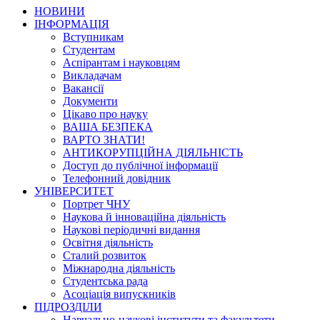
НОВИНИ
ІНФОРМАЦІЯ
Вступникам
Студентам
Аспірантам і науковцям
Викладачам
Вакансії
Документи
Цікаво про науку
ВАША БЕЗПЕКА
ВАРТО ЗНАТИ!
АНТИКОРУПЦІЙНА ДІЯЛЬНІСТЬ
Доступ до публічної інформації
Телефонний довідник
УНІВЕРСИТЕТ
Портрет ЧНУ
Наукова й інноваційна діяльність
Наукові періодичні видання
Освітня діяльність
Сталий розвиток
Міжнародна діяльність
Студентська рада
Асоціація випускників
ПІДРОЗДІЛИ
Навчально-наукові інститути та факультети