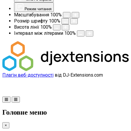
Режим читання
Масштабування
100
%
Розмір шрифту
100
%
Висота лінії
100
%
Інтервал між літерами
100
%
Плагін веб-доступності
від DJ-Extensions.com
Головне меню
×