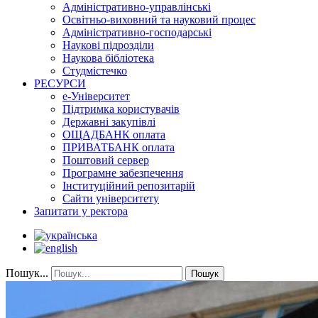
Адміністративно-управлінські
Освітньо-виховний та науковий процес
Адміністративно-господарські
Наукові підрозділи
Наукова бібліотека
Студмістечко
РЕСУРСИ
е-Університет
Підтримка користувачів
Державні закупівлі
ОЩАДБАНК оплата
ПРИВАТБАНК оплата
Поштовий сервер
Програмне забезпечення
Інституційний репозитарій
Сайти університету
Запитати у ректора
Пошук...
Пошук