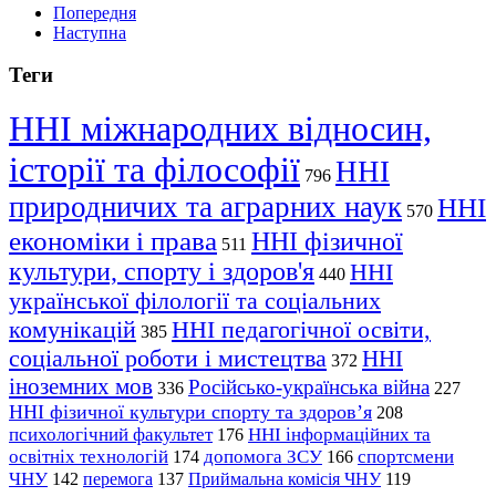
Попередня
Наступна
Теги
ННІ міжнародних відносин,
історії та філософії
ННІ
796
природничих та аграрних наук
ННІ
570
економіки і права
ННІ фізичної
511
культури, спорту і здоров'я
ННІ
440
української філології та соціальних
комунікацій
ННІ педагогічної освіти,
385
соціальної роботи і мистецтва
ННІ
372
іноземних мов
Російсько-українська війна
336
227
ННІ фізичної культури спорту та здоров’я
208
психологічний факультет
ННІ інформаційних та
176
освітніх технологій
допомога ЗСУ
спортсмени
174
166
ЧНУ
перемога
142
137
Приймальна комісія ЧНУ
119