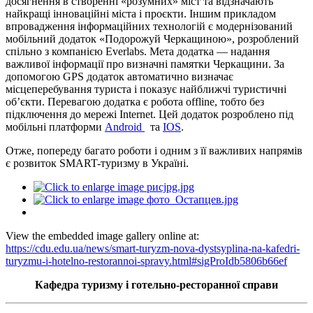
досягнення в створенні «розумних» міст та відзначають
найкращі інноваційні міста і проєкти. Іншим прикладом
впровадження інформаційних технологій є модернізований
мобільний додаток «Подорожуй Черкащиною», розроблений
спільно з компанією Everlabs. Мета додатка — надання
важливої інформації про визначні памятки Черкащини. За
допомогою GPS додаток автоматично визначає
місцеперебування туриста і показує найближчі туристичні
об’єкти. Перевагою додатка є робота offline, тобто без
підключення до мережі Internet. Цей додаток розроблено під
мобільні платформи
Android
та
IOS
.
Отже, попереду багато роботи і одним з її важливих напрямів
є розвиток SMART-туризму в Україні.
View the embedded image gallery online at:
https://cdu.edu.ua/news/smart-turyzm-nova-dystsyplina-na-kafedri-
turyzmu-i-hotelno-restorannoi-spravy.html#sigProIdb5806b66ef
Кафедра туризму і готельно-ресторанної справи