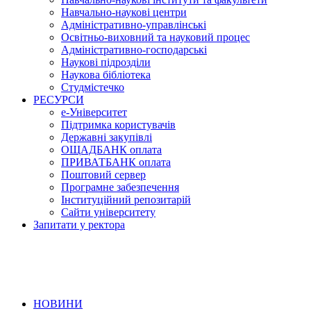
Навчально-наукові центри
Адміністративно-управлінські
Освітньо-виховний та науковий процес
Адміністративно-господарські
Наукові підрозділи
Наукова бібліотека
Студмістечко
РЕСУРСИ
е-Університет
Підтримка користувачів
Державні закупівлі
ОЩАДБАНК оплата
ПРИВАТБАНК оплата
Поштовий сервер
Програмне забезпечення
Інституційний репозитарій
Сайти університету
Запитати у ректора
НОВИНИ