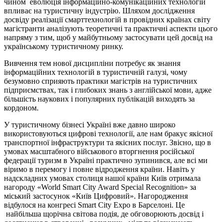
чином еволюція інформаційно-комунікаційних технологій
впливає на туристичну індустрію. Шляхом дослідження
досвіду реалізації смарттехнологій в провідних країнах світу
магістранти аналізують теоретичні та практичні аспекти цього
напряму з тим, щоб у майбутньому застосувати цей досвід на
українському туристичному ринку.
Вивчення тем нової дисципліни потребує як знання
інформаційних технологій в туристичній галузі, чому
безумовно сприяють практики магістрів на туристичних
підприємствах, так і глибоких знань з англійської мови, адже
більшість наукових і популярних публікацій виходять за
кордоном.
У туристичному бізнесі Україні вже давно широко
використовуються цифрові технології, але нам бракує якісної
транспортної інфраструктури та якісних послуг. Звісно, що в
умовах масштабного військового вторгнення російської
федерації туризм в Україні практично зупинився, але всі ми
віримо в перемогу і повне відродження країни. Навіть у
надскладних умовах столиця нашої країни Київ отримала
нагороду «World Smart City Award Special Recognition» за
міський застосунок «Київ Цифровий». Нагородження
відбулося на конгресі Smart City Expo в Барселоні. Це
найбільша щорічна світова подія, де обговорюють досвід і