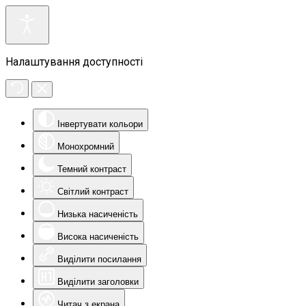
Налаштування доступності
Інвертувати кольори
Монохромний
Темний контраст
Світлий контраст
Низька насиченість
Висока насиченість
Виділити посилання
Виділити заголовки
Читач з екрана