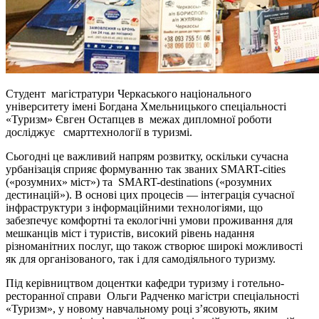
Студент магістратури Черкаського національного
університету імені Богдана Хмельницького спеціальності
«Туризм» Євген Остапцев в межах дипломної роботи
досліджує смарттехнології в туризмі.
Сьогодні це важливий напрям розвитку, оскільки сучасна
урбанізація сприяє формуванню так званих SMART-cities
(«розумних» міст») та SMART-destinations («розумних
дестинацій»). В основі цих процесів — інтеграція сучасної
інфраструктури з інформаційними технологіями, що
забезпечує комфортні та екологічні умови проживання для
мешканців міст і туристів, високий рівень надання
різноманітних послуг, що також створює широкі можливості
як для організованого, так і для самодіяльного туризму.
Під керівництвом доцентки кафедри туризму і готельно-
ресторанної справи Ольги Радченко магістри спеціальності
«Туризм», у новому навчальному році з’ясовують, яким