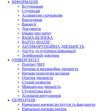
ІНФОРМАЦІЯ
Вступникам
Студентам
Аспірантам і науковцям
Викладачам
Вакансії
Документи
Цікаво про науку
ВАША БЕЗПЕКА
ВАРТО ЗНАТИ!
АНТИКОРУПЦІЙНА ДІЯЛЬНІСТЬ
Доступ до публічної інформації
Телефонний довідник
УНІВЕРСИТЕТ
Портрет ЧНУ
Наукова й інноваційна діяльність
Наукові періодичні видання
Освітня діяльність
Сталий розвиток
Міжнародна діяльність
Студентська рада
Асоціація випускників
ПІДРОЗДІЛИ
Навчально-наукові інститути та факультети
Навчально-наукові центри