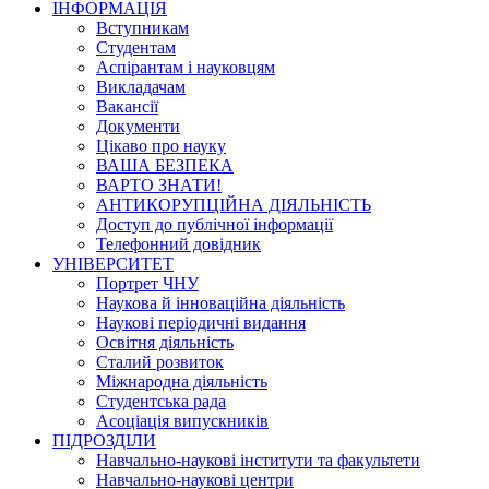
ІНФОРМАЦІЯ
Вступникам
Студентам
Аспірантам і науковцям
Викладачам
Вакансії
Документи
Цікаво про науку
ВАША БЕЗПЕКА
ВАРТО ЗНАТИ!
АНТИКОРУПЦІЙНА ДІЯЛЬНІСТЬ
Доступ до публічної інформації
Телефонний довідник
УНІВЕРСИТЕТ
Портрет ЧНУ
Наукова й інноваційна діяльність
Наукові періодичні видання
Освітня діяльність
Сталий розвиток
Міжнародна діяльність
Студентська рада
Асоціація випускників
ПІДРОЗДІЛИ
Навчально-наукові інститути та факультети
Навчально-наукові центри