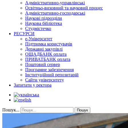
Адміністративно-управлінські
Освітньо-виховний та науковий процес
Адміністративно-господарські
Наукові підрозділи
Наукова бібліотека
Студмістечко
РЕСУРСИ
е-Університет
Підтримка користувачів
Державні закупівлі
ОЩАДБАНК оплата
ПРИВАТБАНК оплата
Поштовий сервер
Програмне забезпечення
Інституційний репозитарій
Сайти університету
Запитати у ректора
Пошук...
Пошук