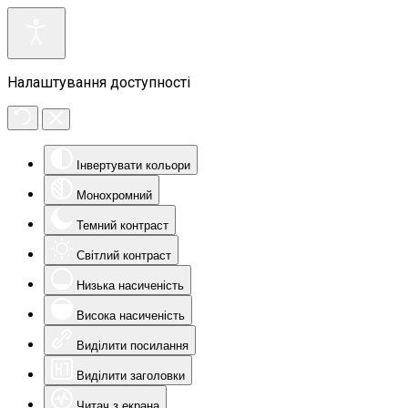
Налаштування доступності
Інвертувати кольори
Монохромний
Темний контраст
Світлий контраст
Низька насиченість
Висока насиченість
Виділити посилання
Виділити заголовки
Читач з екрана