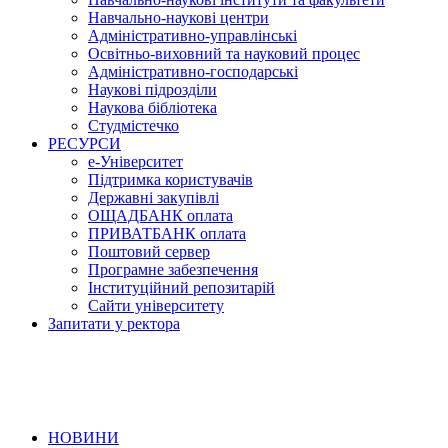
Навчально-наукові центри
Адміністративно-управлінські
Освітньо-виховний та науковий процес
Адміністративно-господарські
Наукові підрозділи
Наукова бібліотека
Студмістечко
РЕСУРСИ
е-Університет
Підтримка користувачів
Державні закупівлі
ОЩАДБАНК оплата
ПРИВАТБАНК оплата
Поштовий сервер
Програмне забезпечення
Інституційний репозитарій
Сайти університету
Запитати у ректора
НОВИНИ