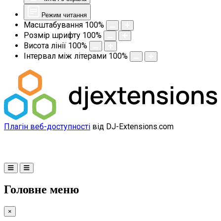
Режим читання
Масштабування
100
%
Розмір шрифту
100
%
Висота лінії
100
%
Інтервал між літерами
100
%
Плагін веб-доступності
від DJ-Extensions.com
Головне меню
×