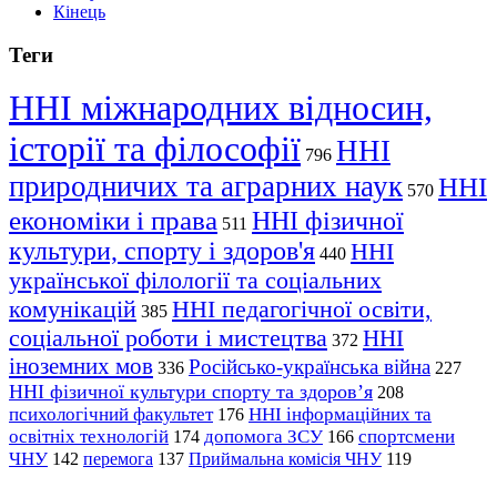
Кінець
Теги
ННІ міжнародних відносин,
історії та філософії
ННІ
796
природничих та аграрних наук
ННІ
570
економіки і права
ННІ фізичної
511
культури, спорту і здоров'я
ННІ
440
української філології та соціальних
комунікацій
ННІ педагогічної освіти,
385
соціальної роботи і мистецтва
ННІ
372
іноземних мов
Російсько-українська війна
336
227
ННІ фізичної культури спорту та здоров’я
208
психологічний факультет
ННІ інформаційних та
176
освітніх технологій
допомога ЗСУ
спортсмени
174
166
ЧНУ
перемога
142
137
Приймальна комісія ЧНУ
119