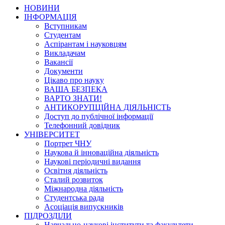
НОВИНИ
ІНФОРМАЦІЯ
Вступникам
Студентам
Аспірантам і науковцям
Викладачам
Вакансії
Документи
Цікаво про науку
ВАША БЕЗПЕКА
ВАРТО ЗНАТИ!
АНТИКОРУПЦІЙНА ДІЯЛЬНІСТЬ
Доступ до публічної інформації
Телефонний довідник
УНІВЕРСИТЕТ
Портрет ЧНУ
Наукова й інноваційна діяльність
Наукові періодичні видання
Освітня діяльність
Сталий розвиток
Міжнародна діяльність
Студентська рада
Асоціація випускників
ПІДРОЗДІЛИ
Навчально-наукові інститути та факультети