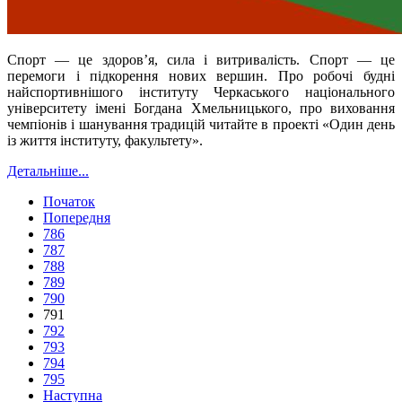
Спорт — це здоров’я, сила і витривалість. Спорт — це
перемоги і підкорення нових вершин. Про робочі будні
найспортивнішого інституту Черкаського національного
університету імені Богдана Хмельницького, про виховання
чемпіонів і шанування традицій читайте в проекті «Один день
із життя інституту, факультету».
Детальніше...
Початок
Попередня
786
787
788
789
790
791
792
793
794
795
Наступна