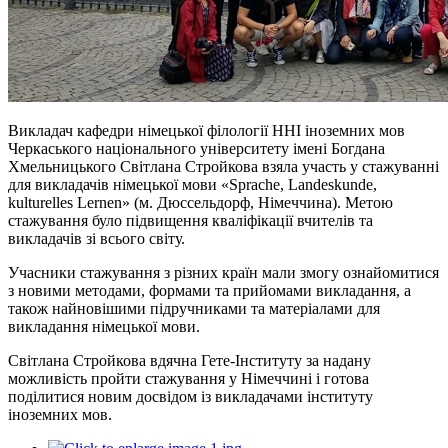
Викладач кафедри німецької філології ННІ іноземних мов
Черкаського національного університету імені Богдана
Хмельницького Світлана Стройкова взяла участь у стажуванні
для викладачів німецької мови «
Sprache
,
Landeskunde,
kulturelles Lernen
»
(м. Дюссельдорф, Німеччина). Метою
стажування було підвищення кваліфікації вчителів та
викладачів зі всього світу.
Учасники стажування з різних країн мали змогу ознайомитися
з новими методами, формами та прийомами викладання, а
також найновішими підручниками та матеріалами для
викладання німецької мови.
Світлана Стройкова вдячна Гете-Інституту за надану
можливість пройти стажування у Німеччині і готова
поділитися новим досвідом із викладачами інституту
іноземних мов.