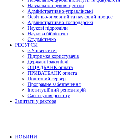
Навчально-наукові центри
Адміністративно-управлінські
Освітньо-виховний та науковий процес
Адміністративно-господарські
Наукові підрозділи
Наукова бібліотека
Студмістечко
РЕСУРСИ
е-Університет
Підтримка користувачів
Державні закупівлі
ОЩАДБАНК оплата
ПРИВАТБАНК оплата
Поштовий сервер
Програмне забезпечення
Інституційний репозитарій
Сайти університету
Запитати у ректора
НОВИНИ