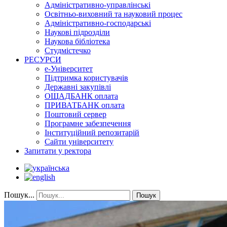
Адміністративно-управлінські
Освітньо-виховний та науковий процес
Адміністративно-господарські
Наукові підрозділи
Наукова бібліотека
Студмістечко
РЕСУРСИ
е-Університет
Підтримка користувачів
Державні закупівлі
ОЩАДБАНК оплата
ПРИВАТБАНК оплата
Поштовий сервер
Програмне забезпечення
Інституційний репозитарій
Сайти університету
Запитати у ректора
Пошук...
Пошук