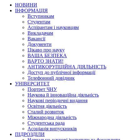
НОВИНИ
ІНФОРМАЦІЯ
Вступникам
Студентам
Аспірантам і науковцям
Викладачам
Вакансії
Документи
Цікаво про науку
ВАША БЕЗПЕКА
ВАРТО ЗНАТИ!
АНТИКОРУПЦІЙНА ДІЯЛЬНІСТЬ
Доступ до публічної інформації
Телефонний довідник
УНІВЕРСИТЕТ
Портрет ЧНУ
Наукова й інноваційна діяльність
Наукові періодичні видання
Освітня діяльність
Сталий розвиток
Міжнародна діяльність
Студентська рада
Асоціація випускників
ПІДРОЗДІЛИ
Навчально-наукові інститути та факультети