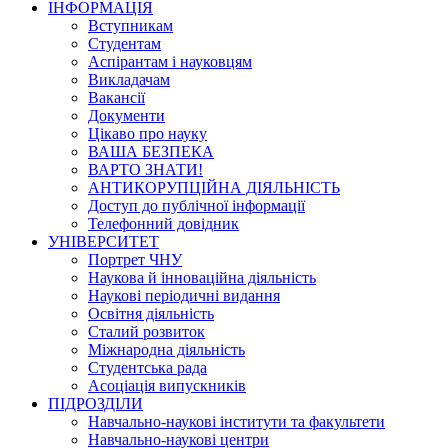
ІНФОРМАЦІЯ
Вступникам
Студентам
Аспірантам і науковцям
Викладачам
Вакансії
Документи
Цікаво про науку
ВАША БЕЗПЕКА
ВАРТО ЗНАТИ!
АНТИКОРУПЦІЙНА ДІЯЛЬНІСТЬ
Доступ до публічної інформації
Телефонний довідник
УНІВЕРСИТЕТ
Портрет ЧНУ
Наукова й інноваційна діяльність
Наукові періодичні видання
Освітня діяльність
Сталий розвиток
Міжнародна діяльність
Студентська рада
Асоціація випускників
ПІДРОЗДІЛИ
Навчально-наукові інститути та факультети
Навчально-наукові центри