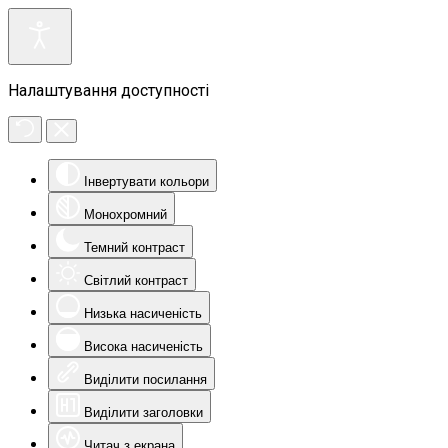
Налаштування доступності
Інвертувати кольори
Монохромний
Темний контраст
Світлий контраст
Низька насиченість
Висока насиченість
Виділити посилання
Виділити заголовки
Читач з екрана