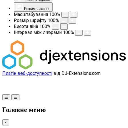
Режим читання
Масштабування
100
%
Розмір шрифту
100
%
Висота лінії
100
%
Інтервал між літерами
100
%
Плагін веб-доступності
від DJ-Extensions.com
Головне меню
×