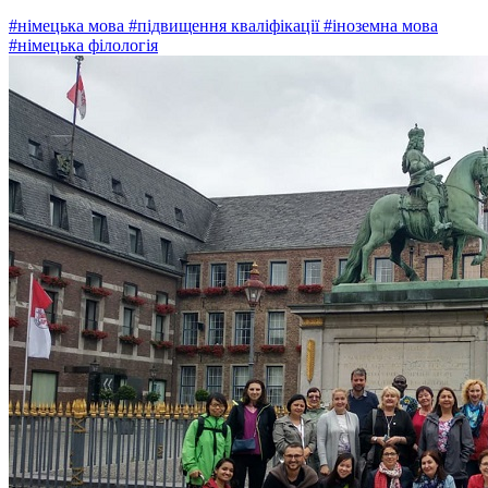
#німецька мова
#підвищення кваліфікації
#іноземна мова
#німецька філологія