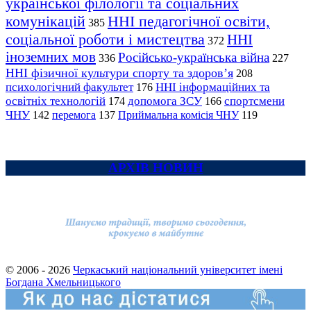
української філології та соціальних
комунікацій
ННІ педагогічної освіти,
385
соціальної роботи і мистецтва
ННІ
372
іноземних мов
Російсько-українська війна
336
227
ННІ фізичної культури спорту та здоров’я
208
психологічний факультет
ННІ інформаційних та
176
освітніх технологій
допомога ЗСУ
спортсмени
174
166
ЧНУ
перемога
142
137
Приймальна комісія ЧНУ
119
АРХІВ НОВИН
© 2006 - 2026
Черкаський національний університет імені
Богдана Хмельницького