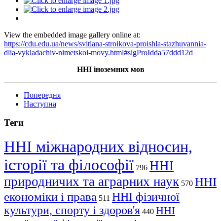
View the embedded image gallery online at:
https://cdu.edu.ua/news/svitlana-stroikova-proishla-stazhuvannia-
dlia-vykladachiv-nimetskoi-movy.html#sigProIdda57ddd12d
ННІ іноземних мов
Попередня
Наступна
Теги
ННІ міжнародних відносин,
історії та філософії
ННІ
796
природничих та аграрних наук
ННІ
570
економіки і права
ННІ фізичної
511
культури, спорту і здоров'я
ННІ
440