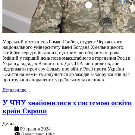
Морський піхотинець Роман Грибов, студент Черкаського
національного університету імені Богдана Хмельницького,
який був серед військових, що тримали оборону острова
Зміїний у перший день повномасштабного вторгнення Росії в
Україну, відвідав Вашингтон. До США він прилетів, аби
підтримати прем'єру фільму про війну Росії проти України
«Життя на межі» та долучитися до заходів зі збору коштів для
протезування поранених українських захисників.
Детальніше...
У ЧНУ знайомилися з системою освіти
країн Європи
Деталі
09 травня 2024
Перегляди: 1494