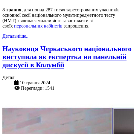
8 травня
, для понад 287 тисяч зареєстрованих учасників
основної сесії національного мультипредметного тесту
(НМТ) з’явилася можливість завантажити зі
своїх
персональних кабінетів
запрошення.
Детальніше...
Науковиця Черкаського національного
виступила як експертка на панельній
дискусії в Колумбії
Деталі
10 травня 2024
Перегляди: 1541