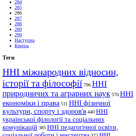
284
285
286
287
288
289
290
Наступна
Кінець
Теги
ННІ міжнародних відносин,
історії та філософії
ННІ
796
природничих та аграрних наук
ННІ
570
економіки і права
ННІ фізичної
511
культури, спорту і здоров'я
ННІ
440
української філології та соціальних
комунікацій
ННІ педагогічної освіти,
385
соціальної роботи і мистецтва
ННІ
372