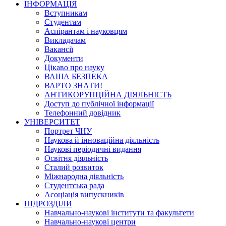
ІНФОРМАЦІЯ
Вступникам
Студентам
Аспірантам і науковцям
Викладачам
Вакансії
Документи
Цікаво про науку
ВАША БЕЗПЕКА
ВАРТО ЗНАТИ!
АНТИКОРУПЦІЙНА ДІЯЛЬНІСТЬ
Доступ до публічної інформації
Телефонний довідник
УНІВЕРСИТЕТ
Портрет ЧНУ
Наукова й інноваційна діяльність
Наукові періодичні видання
Освітня діяльність
Сталий розвиток
Міжнародна діяльність
Студентська рада
Асоціація випускників
ПІДРОЗДІЛИ
Навчально-наукові інститути та факультети
Навчально-наукові центри