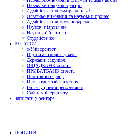
Навчально-наукові центри
Адміністративно-управлінські
Освітньо-виховний та науковий процес
Адміністративно-господарські
Наукові підрозділи
Наукова бібліотека
Студмістечко
РЕСУРСИ
е-Університет
Підтримка користувачів
Державні закупівлі
ОЩАДБАНК оплата
ПРИВАТБАНК оплата
Поштовий сервер
Програмне забезпечення
Інституційний репозитарій
Сайти університету
Запитати у ректора
НОВИНИ