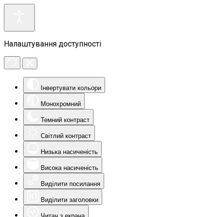
Налаштування доступності
Інвертувати кольори
Монохромний
Темний контраст
Світлий контраст
Низька насиченість
Висока насиченість
Виділити посилання
Виділити заголовки
Читач з екрана