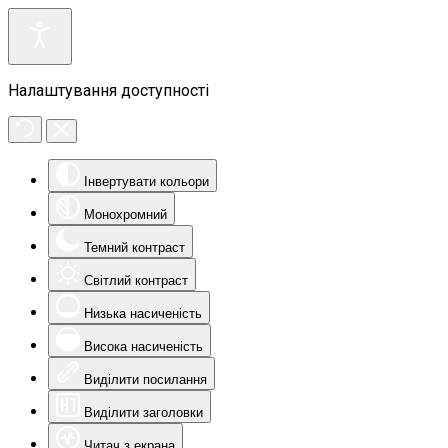
Налаштування доступності
Інвертувати кольори
Монохромний
Темний контраст
Світлий контраст
Низька насиченість
Висока насиченість
Виділити посилання
Виділити заголовки
Читач з екрана