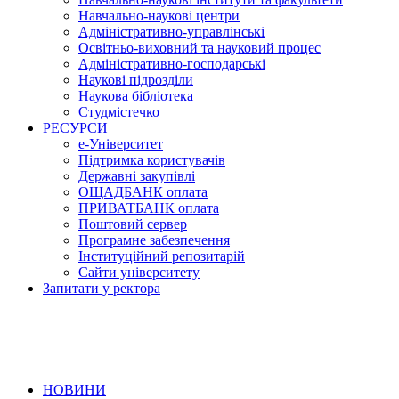
Навчально-наукові центри
Адміністративно-управлінські
Освітньо-виховний та науковий процес
Адміністративно-господарські
Наукові підрозділи
Наукова бібліотека
Студмістечко
РЕСУРСИ
е-Університет
Підтримка користувачів
Державні закупівлі
ОЩАДБАНК оплата
ПРИВАТБАНК оплата
Поштовий сервер
Програмне забезпечення
Інституційний репозитарій
Сайти університету
Запитати у ректора
НОВИНИ