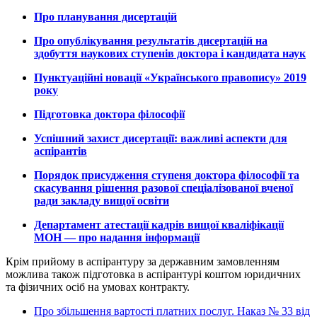
Про планування дисертацій
Про опублікування результатів дисертацій на
здобуття наукових ступенів доктора і кандидата наук
Пунктуаційні новації «Українського правопису» 2019
року
Підготовка доктора філософії
Успішний захист дисертації: важливі аспекти для
аспірантів
Порядок присудження ступеня доктора філософії та
скасування рішення разової спеціалізованої вченої
ради закладу вищої освіти
Департамент атестації кадрів вищої кваліфікації
МОН — про надання інформації
Крім прийому в аспірантуру за державним замовленням
можлива також підготовка в аспірантурі коштом юридичних
та фізичних осіб на умовах контракту.
Про збільшення вартості платних послуг. Наказ № 33 від