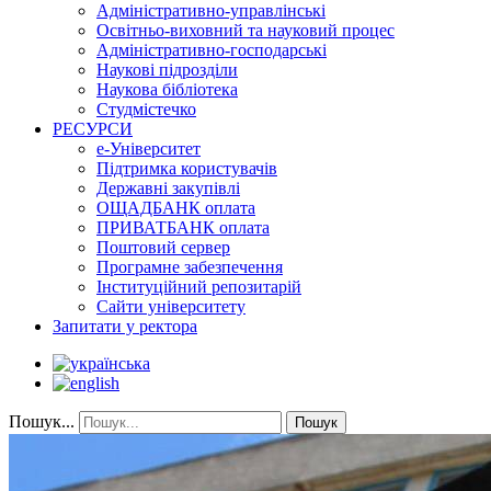
Адміністративно-управлінські
Освітньо-виховний та науковий процес
Адміністративно-господарські
Наукові підрозділи
Наукова бібліотека
Студмістечко
РЕСУРСИ
е-Університет
Підтримка користувачів
Державні закупівлі
ОЩАДБАНК оплата
ПРИВАТБАНК оплата
Поштовий сервер
Програмне забезпечення
Інституційний репозитарій
Сайти університету
Запитати у ректора
Пошук...
Пошук