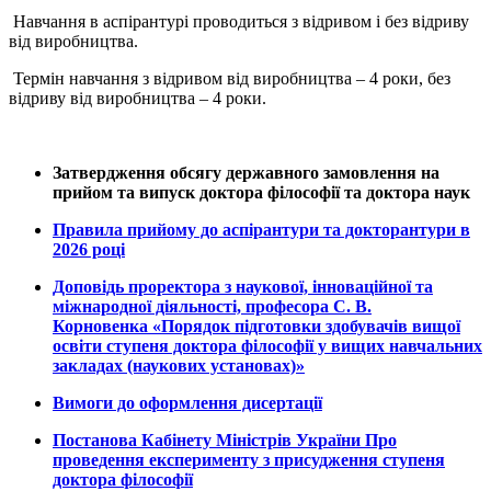
Навчання в аспірантурі проводиться з відривом і без відриву
від виробництва.
Термін навчання з відривом від виробництва – 4 роки, без
відриву від виробництва – 4 роки.
Затвердження обсягу державного замовлення на
прийом та випуск доктора філософії та доктора наук
Правила прийому до аспірантури та докторантури в
2026 році
Доповідь проректора з наукової, інноваційної та
міжнародної діяльності, професора С. В.
Корновенка «Порядок підготовки здобувачів вищої
освіти ступеня доктора філософії у вищих навчальних
закладах (наукових установах)»
Вимоги до оформлення дисертації
Постанова Кабінету Міністрів України Про
проведення експерименту з присудження ступеня
доктора філософії