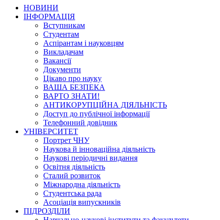
НОВИНИ
ІНФОРМАЦІЯ
Вступникам
Студентам
Аспірантам і науковцям
Викладачам
Вакансії
Документи
Цікаво про науку
ВАША БЕЗПЕКА
ВАРТО ЗНАТИ!
АНТИКОРУПЦІЙНА ДІЯЛЬНІСТЬ
Доступ до публічної інформації
Телефонний довідник
УНІВЕРСИТЕТ
Портрет ЧНУ
Наукова й інноваційна діяльність
Наукові періодичні видання
Освітня діяльність
Сталий розвиток
Міжнародна діяльність
Студентська рада
Асоціація випускників
ПІДРОЗДІЛИ
Навчально-наукові інститути та факультети