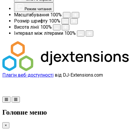
Режим читання
Масштабування
100
%
Розмір шрифту
100
%
Висота лінії
100
%
Інтервал між літерами
100
%
Плагін веб-доступності
від DJ-Extensions.com
Головне меню
×