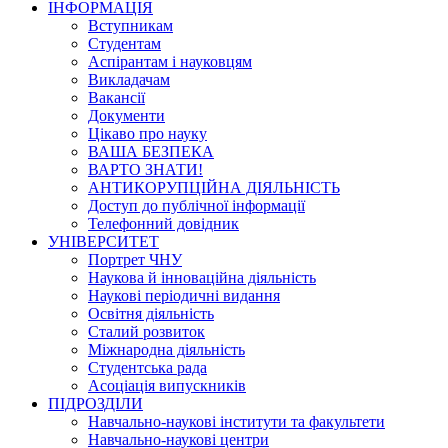
ІНФОРМАЦІЯ
Вступникам
Студентам
Аспірантам і науковцям
Викладачам
Вакансії
Документи
Цікаво про науку
ВАША БЕЗПЕКА
ВАРТО ЗНАТИ!
АНТИКОРУПЦІЙНА ДІЯЛЬНІСТЬ
Доступ до публічної інформації
Телефонний довідник
УНІВЕРСИТЕТ
Портрет ЧНУ
Наукова й інноваційна діяльність
Наукові періодичні видання
Освітня діяльність
Сталий розвиток
Міжнародна діяльність
Студентська рада
Асоціація випускників
ПІДРОЗДІЛИ
Навчально-наукові інститути та факультети
Навчально-наукові центри