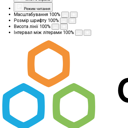
Режим читання
Масштабування
100
%
Розмір шрифту
100
%
Висота лінії
100
%
Інтервал між літерами
100
%