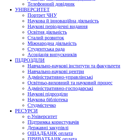
Телефонний довідник
УНІВЕРСИТЕТ
Портрет ЧНУ
Наукова й інноваційна діяльність
Наукові періодичні видання
Освітня діяльність
Сталий розвиток
Міжнародна діяльність
Студентська рада
Асоціація випускників
ПІДРОЗДІЛИ
Навчально-наукові інститути та факультети
Навчально-наукові центри
Адміністративно-управлінські
Освітньо-виховний та науковий процес
Адміністративно-господарські
Наукові підрозділи
Наукова бібліотека
Студмістечко
РЕСУРСИ
е-Університет
Підтримка користувачів
Державні закупівлі
ОЩАДБАНК оплата
ПРИВАТБАНК оплата