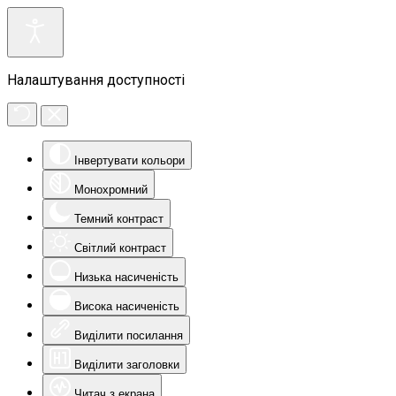
Налаштування доступності
Інвертувати кольори
Монохромний
Темний контраст
Світлий контраст
Низька насиченість
Висока насиченість
Виділити посилання
Виділити заголовки
Читач з екрана