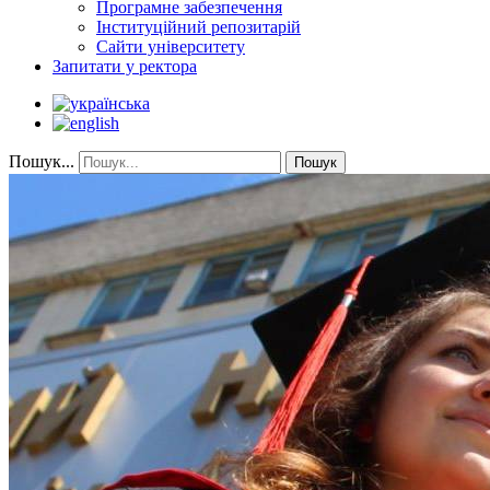
Програмне забезпечення
Інституційний репозитарій
Сайти університету
Запитати у ректора
Пошук...
Пошук