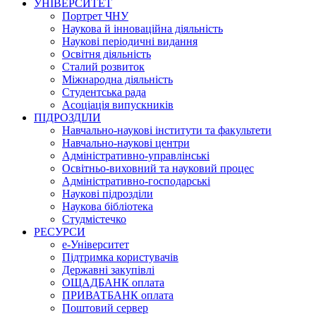
УНІВЕРСИТЕТ
Портрет ЧНУ
Наукова й інноваційна діяльність
Наукові періодичні видання
Освітня діяльність
Сталий розвиток
Міжнародна діяльність
Студентська рада
Асоціація випускників
ПІДРОЗДІЛИ
Навчально-наукові інститути та факультети
Навчально-наукові центри
Адміністративно-управлінські
Освітньо-виховний та науковий процес
Адміністративно-господарські
Наукові підрозділи
Наукова бібліотека
Студмістечко
РЕСУРСИ
е-Університет
Підтримка користувачів
Державні закупівлі
ОЩАДБАНК оплата
ПРИВАТБАНК оплата
Поштовий сервер