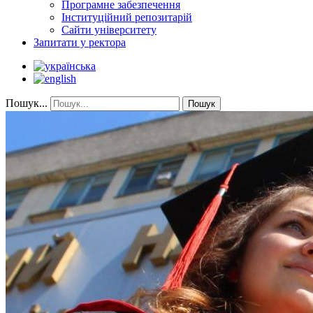
Програмне забезпечення
Інституційний репозитарій
Сайти університету
Запитати у ректора
Пошук...
Пошук