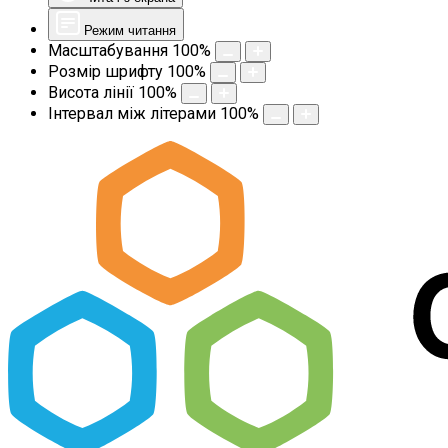
Режим читання
Масштабування
100
%
Розмір шрифту
100
%
Висота лінії
100
%
Інтервал між літерами
100
%