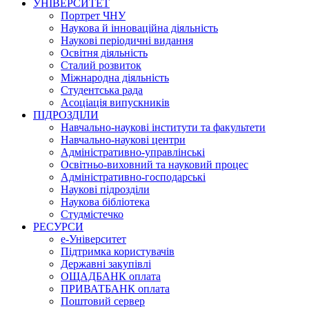
УНІВЕРСИТЕТ
Портрет ЧНУ
Наукова й інноваційна діяльність
Наукові періодичні видання
Освітня діяльність
Сталий розвиток
Міжнародна діяльність
Студентська рада
Асоціація випускників
ПІДРОЗДІЛИ
Навчально-наукові інститути та факультети
Навчально-наукові центри
Адміністративно-управлінські
Освітньо-виховний та науковий процес
Адміністративно-господарські
Наукові підрозділи
Наукова бібліотека
Студмістечко
РЕСУРСИ
е-Університет
Підтримка користувачів
Державні закупівлі
ОЩАДБАНК оплата
ПРИВАТБАНК оплата
Поштовий сервер