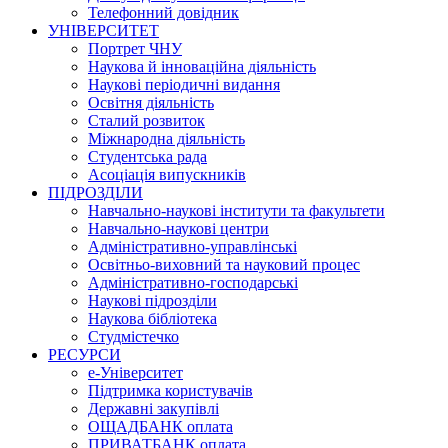
Телефонний довідник
УНІВЕРСИТЕТ
Портрет ЧНУ
Наукова й інноваційна діяльність
Наукові періодичні видання
Освітня діяльність
Сталий розвиток
Міжнародна діяльність
Студентська рада
Асоціація випускників
ПІДРОЗДІЛИ
Навчально-наукові інститути та факультети
Навчально-наукові центри
Адміністративно-управлінські
Освітньо-виховний та науковий процес
Адміністративно-господарські
Наукові підрозділи
Наукова бібліотека
Студмістечко
РЕСУРСИ
е-Університет
Підтримка користувачів
Державні закупівлі
ОЩАДБАНК оплата
ПРИВАТБАНК оплата