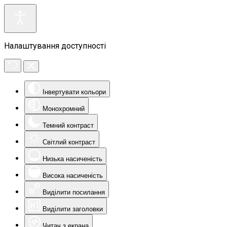
Налаштування доступності
Інвертувати кольори
Монохромний
Темний контраст
Світлий контраст
Низька насиченість
Висока насиченість
Виділити посилання
Виділити заголовки
Читач з екрана