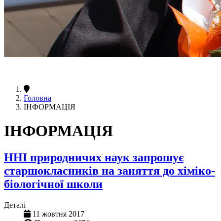
Головна
ІНФОРМАЦІЯ
ІНФОРМАЦІЯ
ННІ природничих наук запрошує
старшокласників на заняття до хіміко-
біологічної школи
Деталі
11 жовтня 2017