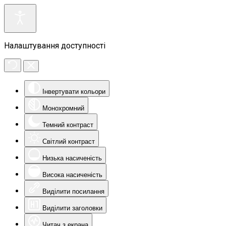
Налаштування доступності
Інвертувати кольори
Монохромний
Темний контраст
Світлий контраст
Низька насиченість
Висока насиченість
Виділити посилання
Виділити заголовки
Читач з екрана