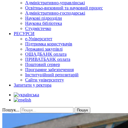
Адміністративно-управлінські
Освітньо-виховний та науковий процес
Адміністративно-господарські
Наукові підрозділи
Наукова бібліотека
Студмістечко
РЕСУРСИ
е-Університет
Підтримка користувачів
Державні закупівлі
ОЩАДБАНК оплата
ПРИВАТБАНК оплата
Поштовий сервер
Програмне забезпечення
Інституційний репозитарій
Сайти університету
Запитати у ректора
Пошук...
Пошук