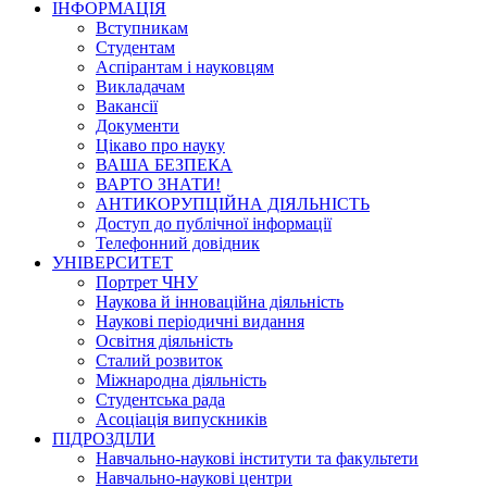
ІНФОРМАЦІЯ
Вступникам
Студентам
Аспірантам і науковцям
Викладачам
Вакансії
Документи
Цікаво про науку
ВАША БЕЗПЕКА
ВАРТО ЗНАТИ!
АНТИКОРУПЦІЙНА ДІЯЛЬНІСТЬ
Доступ до публічної інформації
Телефонний довідник
УНІВЕРСИТЕТ
Портрет ЧНУ
Наукова й інноваційна діяльність
Наукові періодичні видання
Освітня діяльність
Сталий розвиток
Міжнародна діяльність
Студентська рада
Асоціація випускників
ПІДРОЗДІЛИ
Навчально-наукові інститути та факультети
Навчально-наукові центри