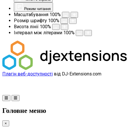
Режим читання
Масштабування
100
%
Розмір шрифту
100
%
Висота лінії
100
%
Інтервал між літерами
100
%
Плагін веб-доступності
від DJ-Extensions.com
Головне меню
×