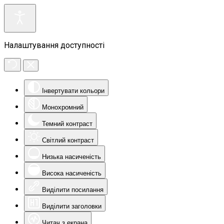
Налаштування доступності
Інвертувати кольори
Монохромний
Темний контраст
Світлий контраст
Низька насиченість
Висока насиченість
Виділити посилання
Виділити заголовки
Читач з екрана