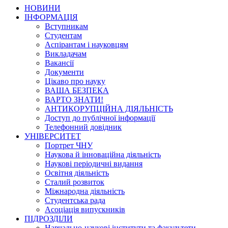
НОВИНИ
ІНФОРМАЦІЯ
Вступникам
Студентам
Аспірантам і науковцям
Викладачам
Вакансії
Документи
Цікаво про науку
ВАША БЕЗПЕКА
ВАРТО ЗНАТИ!
АНТИКОРУПЦІЙНА ДІЯЛЬНІСТЬ
Доступ до публічної інформації
Телефонний довідник
УНІВЕРСИТЕТ
Портрет ЧНУ
Наукова й інноваційна діяльність
Наукові періодичні видання
Освітня діяльність
Сталий розвиток
Міжнародна діяльність
Студентська рада
Асоціація випускників
ПІДРОЗДІЛИ
Навчально-наукові інститути та факультети