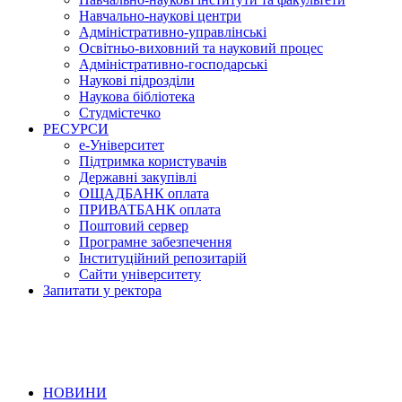
Навчально-наукові центри
Адміністративно-управлінські
Освітньо-виховний та науковий процес
Адміністративно-господарські
Наукові підрозділи
Наукова бібліотека
Студмістечко
РЕСУРСИ
е-Університет
Підтримка користувачів
Державні закупівлі
ОЩАДБАНК оплата
ПРИВАТБАНК оплата
Поштовий сервер
Програмне забезпечення
Інституційний репозитарій
Сайти університету
Запитати у ректора
НОВИНИ