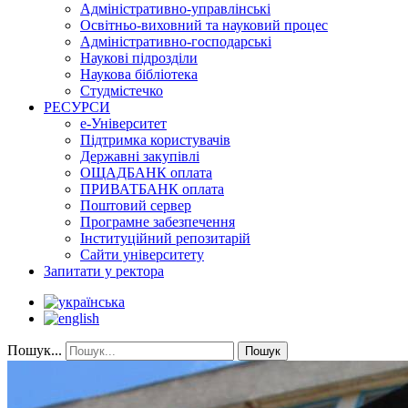
Адміністративно-управлінські
Освітньо-виховний та науковий процес
Адміністративно-господарські
Наукові підрозділи
Наукова бібліотека
Студмістечко
РЕСУРСИ
е-Університет
Підтримка користувачів
Державні закупівлі
ОЩАДБАНК оплата
ПРИВАТБАНК оплата
Поштовий сервер
Програмне забезпечення
Інституційний репозитарій
Сайти університету
Запитати у ректора
Пошук...
Пошук