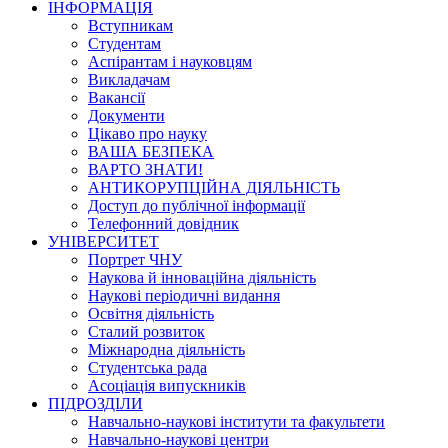
ІНФОРМАЦІЯ
Вступникам
Студентам
Аспірантам і науковцям
Викладачам
Вакансії
Документи
Цікаво про науку
ВАША БЕЗПЕКА
ВАРТО ЗНАТИ!
АНТИКОРУПЦІЙНА ДІЯЛЬНІСТЬ
Доступ до публічної інформації
Телефонний довідник
УНІВЕРСИТЕТ
Портрет ЧНУ
Наукова й інноваційна діяльність
Наукові періодичні видання
Освітня діяльність
Сталий розвиток
Міжнародна діяльність
Студентська рада
Асоціація випускників
ПІДРОЗДІЛИ
Навчально-наукові інститути та факультети
Навчально-наукові центри