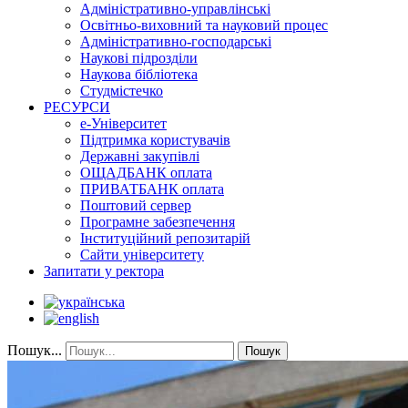
Адміністративно-управлінські
Освітньо-виховний та науковий процес
Адміністративно-господарські
Наукові підрозділи
Наукова бібліотека
Студмістечко
РЕСУРСИ
е-Університет
Підтримка користувачів
Державні закупівлі
ОЩАДБАНК оплата
ПРИВАТБАНК оплата
Поштовий сервер
Програмне забезпечення
Інституційний репозитарій
Сайти університету
Запитати у ректора
Пошук...
Пошук