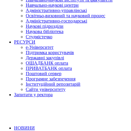
Навчально-наукові центри
Адміністративно-управлінські
Освітньо-виховний та науковий процес
Адміністративно-господарські
Наукові підрозділи
Наукова бібліотека
Студмістечко
РЕСУРСИ
е-Університет
Підтримка користувачів
Державні закупівлі
ОЩАДБАНК оплата
ПРИВАТБАНК оплата
Поштовий сервер
Програмне забезпечення
Інституційний репозитарій
Сайти університету
Запитати у ректора
НОВИНИ