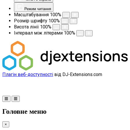
Режим читання
Масштабування
100
%
Розмір шрифту
100
%
Висота лінії
100
%
Інтервал між літерами
100
%
Плагін веб-доступності
від DJ-Extensions.com
Головне меню
×