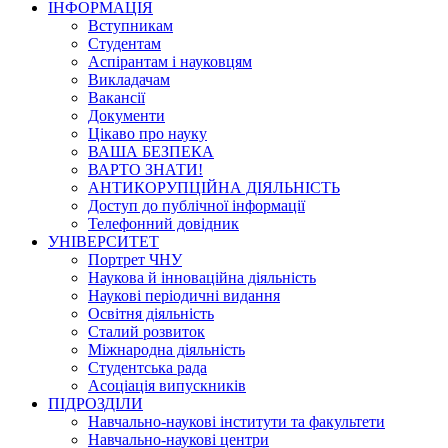
ІНФОРМАЦІЯ
Вступникам
Студентам
Аспірантам і науковцям
Викладачам
Вакансії
Документи
Цікаво про науку
ВАША БЕЗПЕКА
ВАРТО ЗНАТИ!
АНТИКОРУПЦІЙНА ДІЯЛЬНІСТЬ
Доступ до публічної інформації
Телефонний довідник
УНІВЕРСИТЕТ
Портрет ЧНУ
Наукова й інноваційна діяльність
Наукові періодичні видання
Освітня діяльність
Сталий розвиток
Міжнародна діяльність
Студентська рада
Асоціація випускників
ПІДРОЗДІЛИ
Навчально-наукові інститути та факультети
Навчально-наукові центри