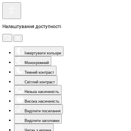
Налаштування доступності
Інвертувати кольори
Монохромний
Темний контраст
Світлий контраст
Низька насиченість
Висока насиченість
Виділити посилання
Виділити заголовки
Читач з екрана