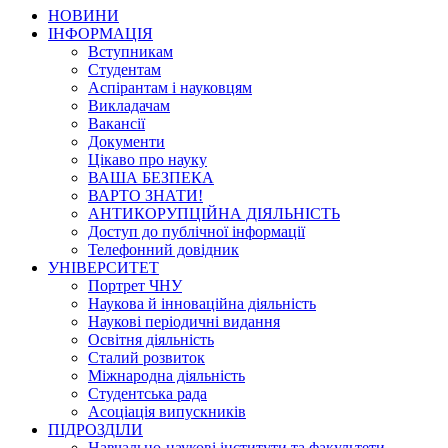
НОВИНИ
ІНФОРМАЦІЯ
Вступникам
Студентам
Аспірантам і науковцям
Викладачам
Вакансії
Документи
Цікаво про науку
ВАША БЕЗПЕКА
ВАРТО ЗНАТИ!
АНТИКОРУПЦІЙНА ДІЯЛЬНІСТЬ
Доступ до публічної інформації
Телефонний довідник
УНІВЕРСИТЕТ
Портрет ЧНУ
Наукова й інноваційна діяльність
Наукові періодичні видання
Освітня діяльність
Сталий розвиток
Міжнародна діяльність
Студентська рада
Асоціація випускників
ПІДРОЗДІЛИ
Навчально-наукові інститути та факультети