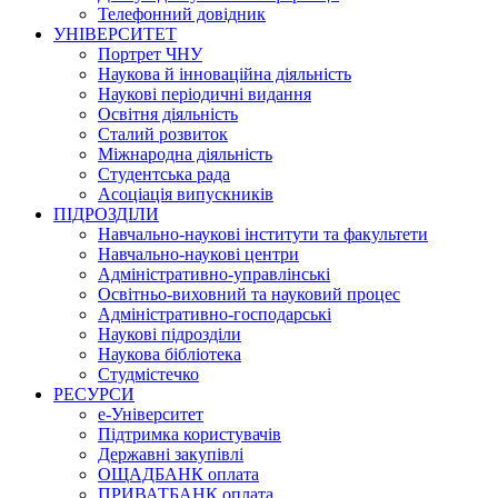
Телефонний довідник
УНІВЕРСИТЕТ
Портрет ЧНУ
Наукова й інноваційна діяльність
Наукові періодичні видання
Освітня діяльність
Сталий розвиток
Міжнародна діяльність
Студентська рада
Асоціація випускників
ПІДРОЗДІЛИ
Навчально-наукові інститути та факультети
Навчально-наукові центри
Адміністративно-управлінські
Освітньо-виховний та науковий процес
Адміністративно-господарські
Наукові підрозділи
Наукова бібліотека
Студмістечко
РЕСУРСИ
е-Університет
Підтримка користувачів
Державні закупівлі
ОЩАДБАНК оплата
ПРИВАТБАНК оплата