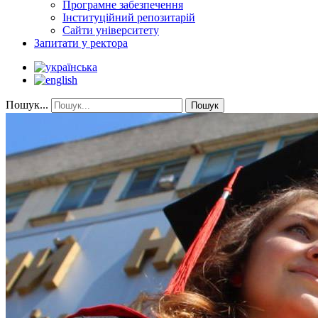
Програмне забезпечення
Інституційний репозитарій
Сайти університету
Запитати у ректора
Пошук...
Пошук