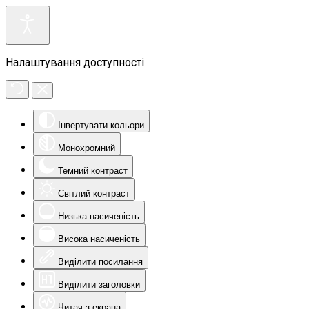
Налаштування доступності
Інвертувати кольори
Монохромний
Темний контраст
Світлий контраст
Низька насиченість
Висока насиченість
Виділити посилання
Виділити заголовки
Читач з екрана