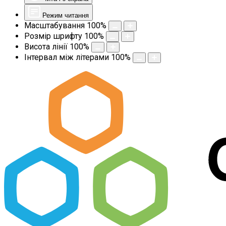
Режим читання
Масштабування
100
%
Розмір шрифту
100
%
Висота лінії
100
%
Інтервал між літерами
100
%