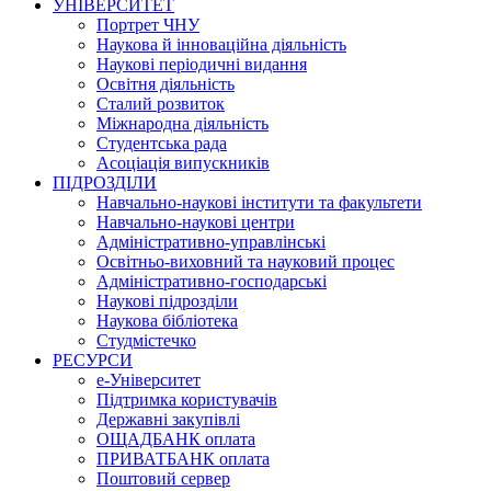
УНІВЕРСИТЕТ
Портрет ЧНУ
Наукова й інноваційна діяльність
Наукові періодичні видання
Освітня діяльність
Сталий розвиток
Міжнародна діяльність
Студентська рада
Асоціація випускників
ПІДРОЗДІЛИ
Навчально-наукові інститути та факультети
Навчально-наукові центри
Адміністративно-управлінські
Освітньо-виховний та науковий процес
Адміністративно-господарські
Наукові підрозділи
Наукова бібліотека
Студмістечко
РЕСУРСИ
е-Університет
Підтримка користувачів
Державні закупівлі
ОЩАДБАНК оплата
ПРИВАТБАНК оплата
Поштовий сервер