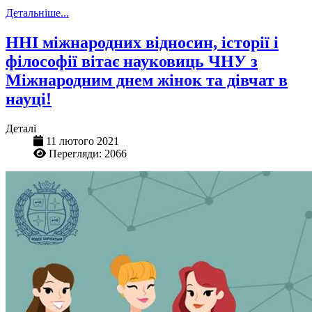
Детальніше...
ННІ міжнародних відносин, історії і
філософії вітає науковиць ЧНУ з
Міжнародним днем жінок та дівчат в
науці!
Деталі
11 лютого 2021
Перегляди: 2066