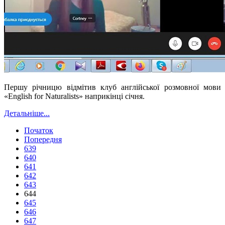
Першу річницю відмітив клуб англійської розмовної мови
«English for Naturalists» наприкінці січня.
Детальніше...
Початок
Попередня
639
640
641
642
643
644
645
646
647