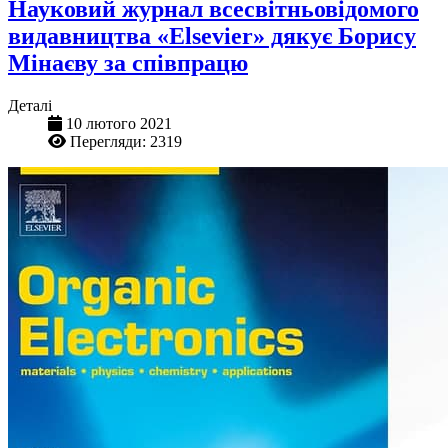
Науковий журнал всесвітньовідомого
видавництва «Elsevier» дякує Борису
Мінаєву за співпрацю
Деталі
10 лютого 2021
Перегляди: 2319