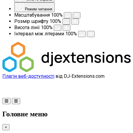
Режим читання
Масштабування
100
%
Розмір шрифту
100
%
Висота лінії
100
%
Інтервал між літерами
100
%
Плагін веб-доступності
від DJ-Extensions.com
Головне меню
×