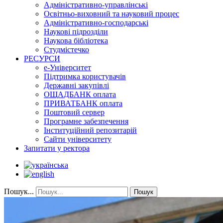
Адміністративно-управлінські
Освітньо-виховний та науковий процес
Адміністративно-господарські
Наукові підрозділи
Наукова бібліотека
Студмістечко
РЕСУРСИ
е-Університет
Підтримка користувачів
Державні закупівлі
ОЩАДБАНК оплата
ПРИВАТБАНК оплата
Поштовий сервер
Програмне забезпечення
Інституційний репозитарій
Сайти університету
Запитати у ректора
Пошук...
Пошук