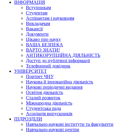
ІНФОРМАЦІЯ
Вступникам
Студентам
Аспірантам і науковцям
Викладачам
Вакансії
Документи
Цікаво про науку
ВАША БЕЗПЕКА
ВАРТО ЗНАТИ!
АНТИКОРУПЦІЙНА ДІЯЛЬНІСТЬ
Доступ до публічної інформації
Телефонний довідник
УНІВЕРСИТЕТ
Портрет ЧНУ
Наукова й інноваційна діяльність
Наукові періодичні видання
Освітня діяльність
Сталий розвиток
Міжнародна діяльність
Студентська рада
Асоціація випускників
ПІДРОЗДІЛИ
Навчально-наукові інститути та факультети
Навчально-наукові центри