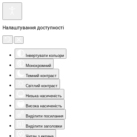
Налаштування доступності
Інвертувати кольори
Монохромний
Темний контраст
Світлий контраст
Низька насиченість
Висока насиченість
Виділити посилання
Виділити заголовки
Читач з екрана