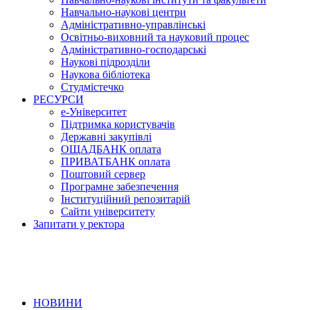
Навчально-наукові центри
Адміністративно-управлінські
Освітньо-виховний та науковий процес
Адміністративно-господарські
Наукові підрозділи
Наукова бібліотека
Студмістечко
РЕСУРСИ
е-Університет
Підтримка користувачів
Державні закупівлі
ОЩАДБАНК оплата
ПРИВАТБАНК оплата
Поштовий сервер
Програмне забезпечення
Інституційний репозитарій
Сайти університету
Запитати у ректора
НОВИНИ