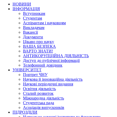
НОВИНИ
ІНФОРМАЦІЯ
Вступникам
Студентам
Аспірантам і науковцям
Викладачам
Вакансії
Документи
Цікаво про науку
ВАША БЕЗПЕКА
ВАРТО ЗНАТИ!
АНТИКОРУПЦІЙНА ДІЯЛЬНІСТЬ
Доступ до публічної інформації
Телефонний довідник
УНІВЕРСИТЕТ
Портрет ЧНУ
Наукова й інноваційна діяльність
Наукові періодичні видання
Освітня діяльність
Сталий розвиток
Міжнародна діяльність
Студентська рада
Асоціація випускників
ПІДРОЗДІЛИ
Навчально-наукові інститути та факультети