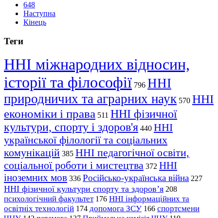
648
Наступна
Кінець
Теги
ННІ міжнародних відносин,
історії та філософії
ННІ
796
природничих та аграрних наук
ННІ
570
економіки і права
ННІ фізичної
511
культури, спорту і здоров'я
ННІ
440
української філології та соціальних
комунікацій
ННІ педагогічної освіти,
385
соціальної роботи і мистецтва
ННІ
372
іноземних мов
Російсько-українська війна
336
227
ННІ фізичної культури спорту та здоров’я
208
психологічний факультет
ННІ інформаційних та
176
освітніх технологій
допомога ЗСУ
спортсмени
174
166