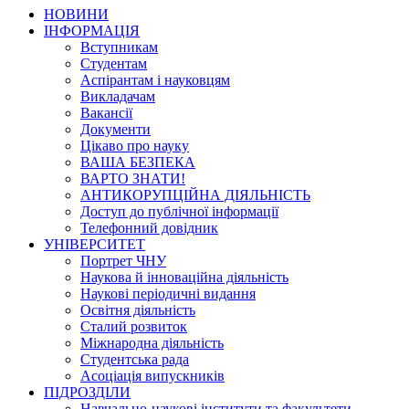
НОВИНИ
ІНФОРМАЦІЯ
Вступникам
Студентам
Аспірантам і науковцям
Викладачам
Вакансії
Документи
Цікаво про науку
ВАША БЕЗПЕКА
ВАРТО ЗНАТИ!
АНТИКОРУПЦІЙНА ДІЯЛЬНІСТЬ
Доступ до публічної інформації
Телефонний довідник
УНІВЕРСИТЕТ
Портрет ЧНУ
Наукова й інноваційна діяльність
Наукові періодичні видання
Освітня діяльність
Сталий розвиток
Міжнародна діяльність
Студентська рада
Асоціація випускників
ПІДРОЗДІЛИ
Навчально-наукові інститути та факультети