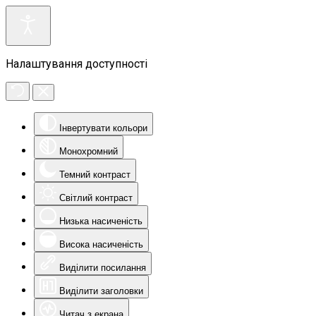
Налаштування доступності
Інвертувати кольори
Монохромний
Темний контраст
Світлий контраст
Низька насиченість
Висока насиченість
Виділити посилання
Виділити заголовки
Читач з екрана