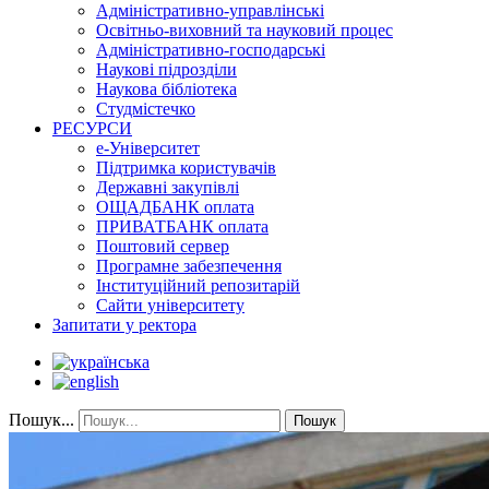
Адміністративно-управлінські
Освітньо-виховний та науковий процес
Адміністративно-господарські
Наукові підрозділи
Наукова бібліотека
Студмістечко
РЕСУРСИ
е-Університет
Підтримка користувачів
Державні закупівлі
ОЩАДБАНК оплата
ПРИВАТБАНК оплата
Поштовий сервер
Програмне забезпечення
Інституційний репозитарій
Сайти університету
Запитати у ректора
Пошук...
Пошук