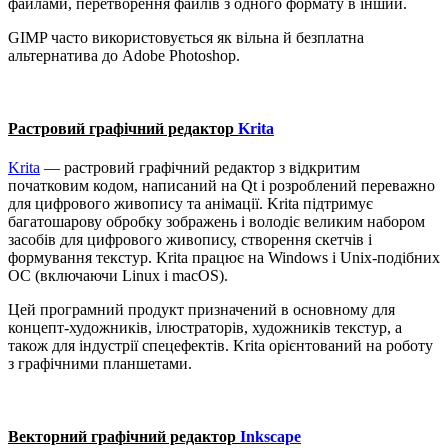
файлами, перетворення файлів з одного формату в інший.
GIMP часто використовується як вільна й безплатна
альтернатива до Adobe Photoshop.
Растровий графічний редактор
Krita
Krita
— растровий графічний редактор з відкритим
початковим кодом, написаний на Qt і розроблений переважно
для цифрового живопису та анімації. Krita підтримує
багатошарову обробку зображень і володіє великим набором
засобів для цифрового живопису, створення скетчів і
формування текстур. Krita працює на Windows і Unix-подібних
ОС (включаючи Linux і macOS).
Цей програмний продукт призначений в основному для
концепт-художників, ілюстраторів, художників текстур, а
також для індустрії спецефектів. Krita орієнтований на роботу
з графічними планшетами.
Векторний графічний редактор
Inkscape