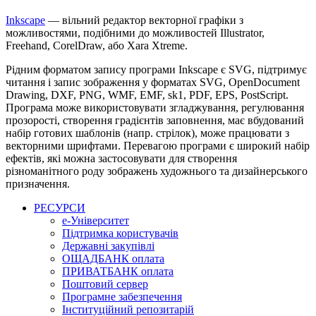
Inkscape
— вільний редактор векторної графіки з
можливостями, подібними до можливостей Illustrator,
Freehand, CorelDraw, або Xara Xtreme.
Рідним форматом запису програми Inkscape є SVG, підтримує
читання і запис зображення у форматах SVG, OpenDocument
Drawing, DXF, PNG, WMF, EMF, sk1, PDF, EPS, PostScript.
Програма може використовувати згладжування, регулювання
прозорості, створення градієнтів заповнення, має вбудований
набір готових шаблонів (напр. стрілок), може працювати з
векторними шрифтами. Перевагою програми є широкий набір
ефектів, які можна застосовувати для створення
різноманітного роду зображень художнього та дизайнерського
призначення.
РЕСУРСИ
е-Університет
Підтримка користувачів
Державні закупівлі
ОЩАДБАНК оплата
ПРИВАТБАНК оплата
Поштовий сервер
Програмне забезпечення
Інституційний репозитарій