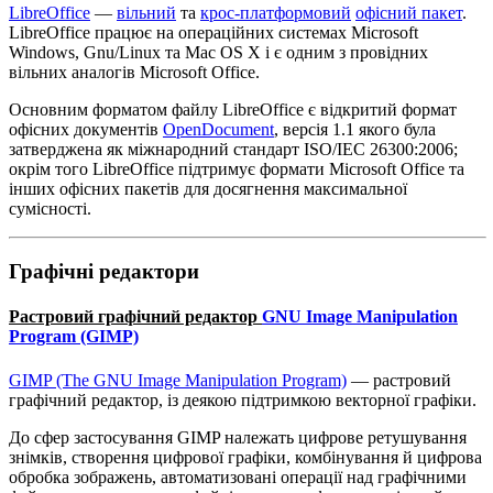
LibreOffice
—
вільний
та
крос-платформовий
офісний пакет
.
LibreOffice працює на операційних системах Microsoft
Windows, Gnu/Linux та Mac OS X i є одним з провідних
вільних аналогів Microsoft Office.
Основним форматом файлу LibreOffice є відкритий формат
офісних документів
OpenDocument
, версія 1.1 якого була
затверджена як міжнародний стандарт ISO/IEC 26300:2006;
окрім того LibreOffice підтримує формати Microsoft Office та
інших офісних пакетів для досягнення максимальної
сумісності.
Графічні редактори
Растровий графічний редактор
GNU Image Manipulation
Program (GIMP)
GIMP (The GNU Image Manipulation Program)
— растровий
графічний редактор, із деякою підтримкою векторної графіки.
До сфер застосування GIMP належать цифрове ретушування
знімків, створення цифрової графіки, комбінування й цифрова
обробка зображень, автоматизовані операції над графічними