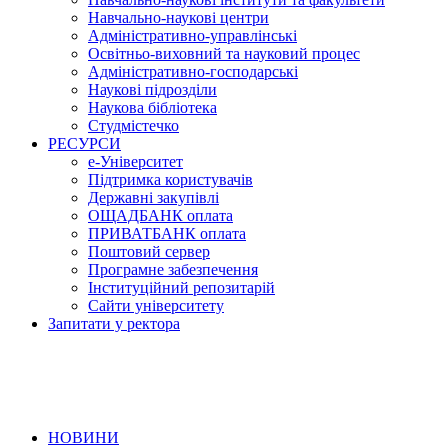
Навчально-наукові центри
Адміністративно-управлінські
Освітньо-виховний та науковий процес
Адміністративно-господарські
Наукові підрозділи
Наукова бібліотека
Студмістечко
РЕСУРСИ
е-Університет
Підтримка користувачів
Державні закупівлі
ОЩАДБАНК оплата
ПРИВАТБАНК оплата
Поштовий сервер
Програмне забезпечення
Інституційний репозитарій
Сайти університету
Запитати у ректора
НОВИНИ