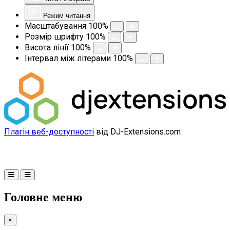
Режим читання
Масштабування
100
%
Розмір шрифту
100
%
Висота лінії
100
%
Інтервал між літерами
100
%
Плагін веб-доступності
від DJ-Extensions.com
Головне меню
×