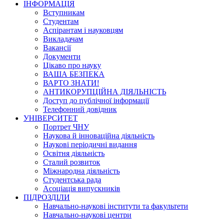
ІНФОРМАЦІЯ
Вступникам
Студентам
Аспірантам і науковцям
Викладачам
Вакансії
Документи
Цікаво про науку
ВАША БЕЗПЕКА
ВАРТО ЗНАТИ!
АНТИКОРУПЦІЙНА ДІЯЛЬНІСТЬ
Доступ до публічної інформації
Телефонний довідник
УНІВЕРСИТЕТ
Портрет ЧНУ
Наукова й інноваційна діяльність
Наукові періодичні видання
Освітня діяльність
Сталий розвиток
Міжнародна діяльність
Студентська рада
Асоціація випускників
ПІДРОЗДІЛИ
Навчально-наукові інститути та факультети
Навчально-наукові центри