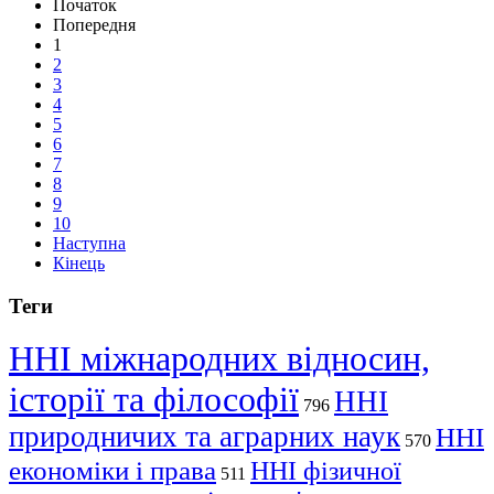
Початок
Попередня
1
2
3
4
5
6
7
8
9
10
Наступна
Кінець
Теги
ННІ міжнародних відносин,
історії та філософії
ННІ
796
природничих та аграрних наук
ННІ
570
економіки і права
ННІ фізичної
511