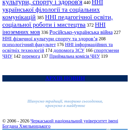
культури, спорту і здоров'я
ННІ
440
української філології та соціальних
комунікацій
ННІ педагогічної освіти,
385
соціальної роботи і мистецтва
ННІ
372
іноземних мов
Російсько-українська війна
336
227
ННІ фізичної культури спорту та здоров’я
208
психологічний факультет
ННІ інформаційних та
176
освітніх технологій
допомога ЗСУ
спортсмени
174
166
ЧНУ
перемога
142
137
Приймальна комісія ЧНУ
119
АРХІВ НОВИН
© 2006 - 2026
Черкаський національний університет імені
Богдана Хмельницького