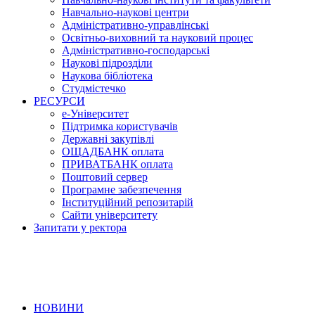
Навчально-наукові центри
Адміністративно-управлінські
Освітньо-виховний та науковий процес
Адміністративно-господарські
Наукові підрозділи
Наукова бібліотека
Студмістечко
РЕСУРСИ
е-Університет
Підтримка користувачів
Державні закупівлі
ОЩАДБАНК оплата
ПРИВАТБАНК оплата
Поштовий сервер
Програмне забезпечення
Інституційний репозитарій
Сайти університету
Запитати у ректора
НОВИНИ