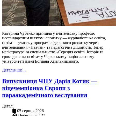
Катерина Чубенко прийшла у вчительську професію
нестандартним шляхом: спочатку — журналістська освіта,
потім — участь у програмі лідерського розвитку через
вчителювання «Навчай» та педагогічна діяльність. Тепер —
магістратура за спеціальністю «Середня освіта. Історія та
громадянська освіта» у Черкаському національному
університеті імені Богдана Хмельницького.
Детальніше...
Випускниця ЧНУ Дарія Котик —
віцечемпіонка Європи з
параакадемічного веслування
Деталі
05 серпня 2026
Перегляди: 127