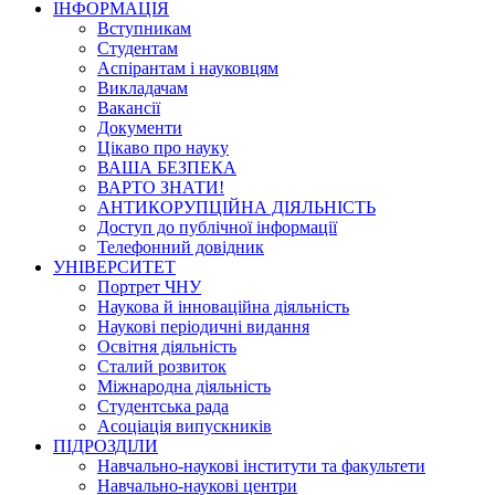
ІНФОРМАЦІЯ
Вступникам
Студентам
Аспірантам і науковцям
Викладачам
Вакансії
Документи
Цікаво про науку
ВАША БЕЗПЕКА
ВАРТО ЗНАТИ!
АНТИКОРУПЦІЙНА ДІЯЛЬНІСТЬ
Доступ до публічної інформації
Телефонний довідник
УНІВЕРСИТЕТ
Портрет ЧНУ
Наукова й інноваційна діяльність
Наукові періодичні видання
Освітня діяльність
Сталий розвиток
Міжнародна діяльність
Студентська рада
Асоціація випускників
ПІДРОЗДІЛИ
Навчально-наукові інститути та факультети
Навчально-наукові центри