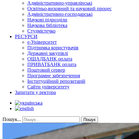
Адміністративно-управлінські
Освітньо-виховний та науковий процес
Адміністративно-господарські
Наукові підрозділи
Наукова бібліотека
Студмістечко
РЕСУРСИ
е-Університет
Підтримка користувачів
Державні закупівлі
ОЩАДБАНК оплата
ПРИВАТБАНК оплата
Поштовий сервер
Програмне забезпечення
Інституційний репозитарій
Сайти університету
Запитати у ректора
Пошук...
Пошук