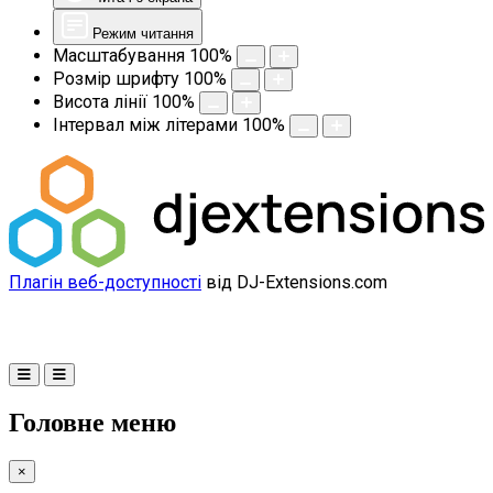
Режим читання
Масштабування
100
%
Розмір шрифту
100
%
Висота лінії
100
%
Інтервал між літерами
100
%
Плагін веб-доступності
від DJ-Extensions.com
Головне меню
×