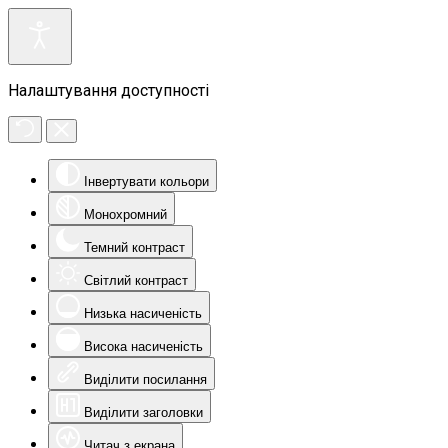
Налаштування доступності
Інвертувати кольори
Монохромний
Темний контраст
Світлий контраст
Низька насиченість
Висока насиченість
Виділити посилання
Виділити заголовки
Читач з екрана