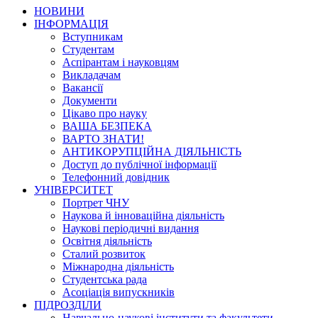
НОВИНИ
ІНФОРМАЦІЯ
Вступникам
Студентам
Аспірантам і науковцям
Викладачам
Вакансії
Документи
Цікаво про науку
ВАША БЕЗПЕКА
ВАРТО ЗНАТИ!
АНТИКОРУПЦІЙНА ДІЯЛЬНІСТЬ
Доступ до публічної інформації
Телефонний довідник
УНІВЕРСИТЕТ
Портрет ЧНУ
Наукова й інноваційна діяльність
Наукові періодичні видання
Освітня діяльність
Сталий розвиток
Міжнародна діяльність
Студентська рада
Асоціація випускників
ПІДРОЗДІЛИ
Навчально-наукові інститути та факультети