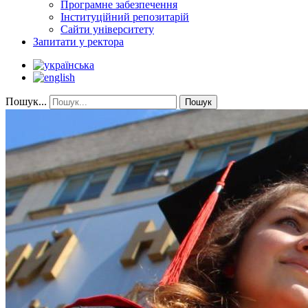
Програмне забезпечення
Інституційний репозитарій
Сайти університету
Запитати у ректора
Пошук...
Пошук