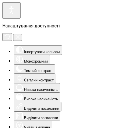
Налаштування доступності
Інвертувати кольори
Монохромний
Темний контраст
Світлий контраст
Низька насиченість
Висока насиченість
Виділити посилання
Виділити заголовки
Читач з екрана