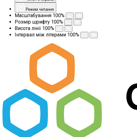
Режим читання
Масштабування
100
%
Розмір шрифту
100
%
Висота лінії
100
%
Інтервал між літерами
100
%