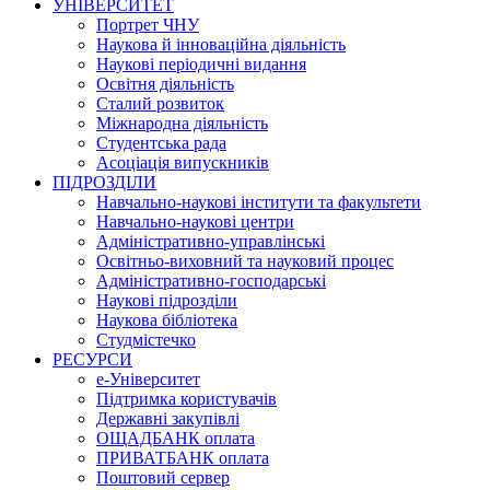
УНІВЕРСИТЕТ
Портрет ЧНУ
Наукова й інноваційна діяльність
Наукові періодичні видання
Освітня діяльність
Сталий розвиток
Міжнародна діяльність
Студентська рада
Асоціація випускників
ПІДРОЗДІЛИ
Навчально-наукові інститути та факультети
Навчально-наукові центри
Адміністративно-управлінські
Освітньо-виховний та науковий процес
Адміністративно-господарські
Наукові підрозділи
Наукова бібліотека
Студмістечко
РЕСУРСИ
е-Університет
Підтримка користувачів
Державні закупівлі
ОЩАДБАНК оплата
ПРИВАТБАНК оплата
Поштовий сервер