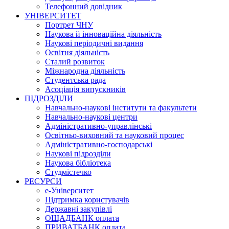
Телефонний довідник
УНІВЕРСИТЕТ
Портрет ЧНУ
Наукова й інноваційна діяльність
Наукові періодичні видання
Освітня діяльність
Сталий розвиток
Міжнародна діяльність
Студентська рада
Асоціація випускників
ПІДРОЗДІЛИ
Навчально-наукові інститути та факультети
Навчально-наукові центри
Адміністративно-управлінські
Освітньо-виховний та науковий процес
Адміністративно-господарські
Наукові підрозділи
Наукова бібліотека
Студмістечко
РЕСУРСИ
е-Університет
Підтримка користувачів
Державні закупівлі
ОЩАДБАНК оплата
ПРИВАТБАНК оплата